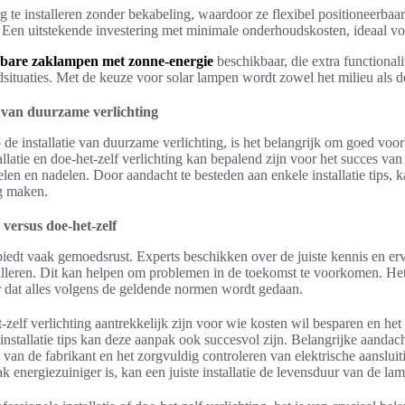
te installeren zonder bekabeling, waardoor ze flexibel positioneerbaar 
Een uitstekende investering met minimale onderhoudskosten, ideaal vo
bare zaklampen met zonne-energie
beschikbaar, die extra functionali
odsituaties. Met de keuze voor solar lampen wordt zowel het milieu als
e van duurzame verlichting
e installatie van duurzame verlichting, is het belangrijk om goed voor
allatie en doe-het-zelf verlichting kan bepalend zijn voor het succes van
en en nadelen. Door aandacht te besteden aan enkele installatie tips, k
g maken.
e versus doe-het-zelf
e biedt vaak gemoedsrust. Experts beschikken over de juiste kennis en er
nstalleren. Dit kan helpen om problemen in de toekomst te voorkomen. He
r dat alles volgens de geldende normen wordt gedaan.
zelf verlichting aantrekkelijk zijn voor wie kosten wil besparen en het 
installatie tips kan deze aanpak ook succesvol zijn. Belangrijke aandach
s van de fabrikant en het zorgvuldig controleren van elektrische aanslu
k energiezuiniger is, kan een juiste installatie de levensduur van de la