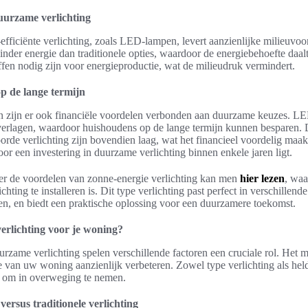
uurzame verlichting
efficiënte verlichting, zoals LED-lampen, levert aanzienlijke milieuv
nder energie dan traditionele opties, waardoor de energiebehoefte daalt
ffen nodig zijn voor energieproductie, wat de milieudruk vermindert.
p de lange termijn
n zijn er ook financiële voordelen verbonden aan duurzame keuzes. LE
 verlagen, waardoor huishoudens op de lange termijn kunnen besparen
rde verlichting zijn bovendien laag, wat het financieel voordelig maakt
oor een investering in duurzame verlichting binnen enkele jaren ligt.
er de voordelen van zonne-energie verlichting kan men
hier lezen
, waa
hting te installeren is. Dit type verlichting past perfect in verschillend
en, en biedt een praktische oplossing voor een duurzamere toekomst.
erlichting voor je woning?
uurzame verlichting spelen verschillende factoren een cruciale rol. Het 
ie van uw woning aanzienlijk verbeteren. Zowel type verlichting als held
en om in overweging te nemen.
ersus traditionele verlichting