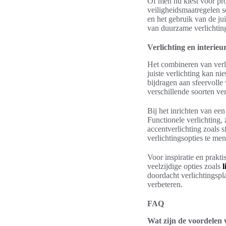
Of men nu kiest voor prof
veiligheidsmaatregelen s
en het gebruik van de j
van duurzame verlichting
Verlichting en interi
Het combineren van verl
juiste verlichting kan ni
bijdragen aan sfeervolle 
verschillende soorten ver
Bij het inrichten van ee
Functionele verlichting,
accentverlichting zoals 
verlichtingsopties te men
Voor inspiratie en prakt
veelzijdige opties zoals
l
doordacht verlichtingspl
verbeteren.
FAQ
Wat zijn de voordelen