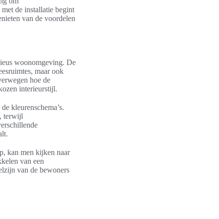
lang om
et de installatie begint
enieten van de voordelen
monieus woonomgeving. De
 leesruimtes, maar ook
 overwegen hoe de
zen interieurstijl.
n de kleurenschema’s.
 terwijl
verschillende
lt.
rp, kan men kijken naar
ikkelen van een
elzijn van de bewoners