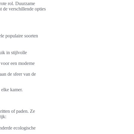
grote rol. Duurzame
t de verschillende opties
ele populaire soorten
k in stijlvolle
t voor een moderne
aan de sfeer van de
 elke kamer.
ritten of paden. Ze
ijk:
inderde ecologische