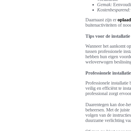
Gemak:
Eenvoudig 
Kostenbesparend:
Daarnaast zijn er
oplaad
buitenactiviteiten of no
Tips voor de installati
Wanneer het aankomt op d
tussen professionele inst
hebben hun eigen voordel
weloverwogen beslissin
Professionele installati
Professionele installati
veilig en efficiënt te i
professional zorgt ervoo
Daarentegen kan doe-het-
beheersen. Met de juiste 
volgen van de instructie
duurzame verlichting vaa