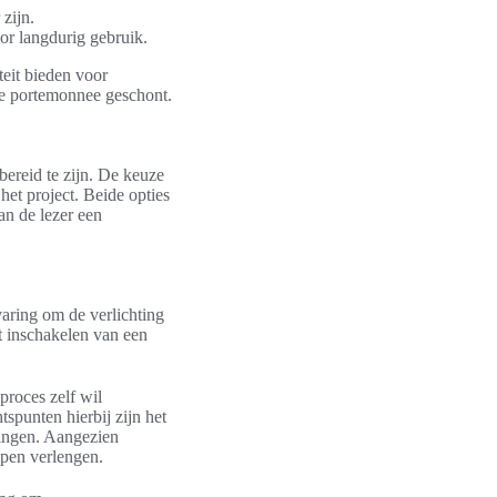
zijn.
or langdurig gebruik.
teit bieden voor
 de portemonnee geschont.
bereid te zijn. De keuze
 het project. Beide opties
an de lezer een
varing om de verlichting
t inschakelen van een
proces zelf wil
tspunten hierbij zijn het
itingen. Aangezien
mpen verlengen.