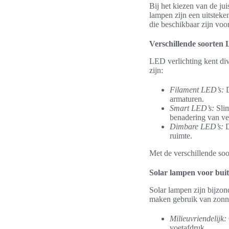
Bij het kiezen van de ju
lampen zijn een uitsteke
die beschikbaar zijn voo
Verschillende soorten 
LED verlichting kent div
zijn:
Filament LED’s:
D
armaturen.
Smart LED’s:
Slim
benadering van ver
Dimbare LED’s:
D
ruimte.
Met de verschillende so
Solar lampen voor bui
Solar lampen zijn bijzon
maken gebruik van zonne
Milieuvriendelijk:
voetafdruk.