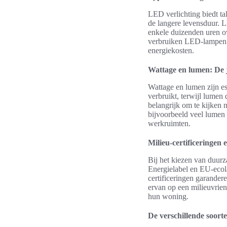
LED verlichting biedt tal
de langere levensduur. L
enkele duizenden uren ove
verbruiken LED-lampen ve
energiekosten.
Wattage en lumen: De j
Wattage en lumen zijn es
verbruikt, terwijl lumen
belangrijk om te kijken n
bijvoorbeeld veel lumen 
werkruimten.
Milieu-certificeringen e
Bij het kiezen van duurza
Energielabel en EU-ecola
certificeringen garandere
ervan op een milieuvrie
hun woning.
De verschillende soort