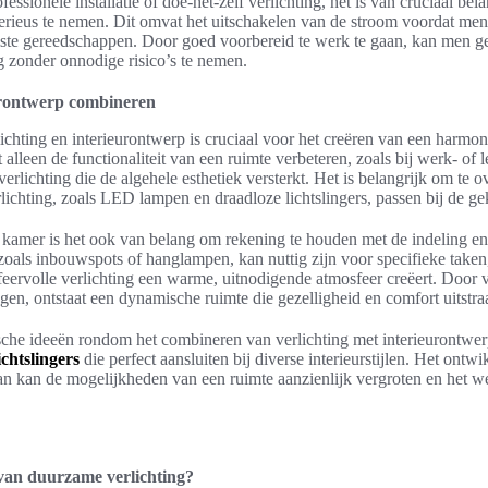
essionele installatie of doe-het-zelf verlichting, het is van cruciaal be
erieus te nemen. Dit omvat het uitschakelen van de stroom voordat men m
uiste gereedschappen. Door goed voorbereid te werk te gaan, kan men g
 zonder onnodige risico’s te nemen.
eurontwerp combineren
ichting en interieurontwerp is cruciaal voor het creëren van een har
et alleen de functionaliteit van een ruimte verbeteren, zoals bij werk- of
verlichting die de algehele esthetiek versterkt. Het is belangrijk om te
lichting, zoals LED lampen en draadloze lichtslingers, passen bij de geko
n kamer is het ook van belang om rekening te houden met de indeling e
 zoals inbouwspots of hanglampen, kan nuttig zijn voor specifieke taken,
sfeervolle verlichting een warme, uitnodigende atmosfeer creëert. Door 
gen, ontstaat een dynamische ruimte die gezelligheid en comfort uitstraa
ische ideeën rondom het combineren van verlichting met interieurontwe
ichtslingers
die perfect aansluiten bij diverse interieurstijlen. Het ontw
an kan de mogelijkheden van een ruimte aanzienlijk vergroten en het w
 van duurzame verlichting?