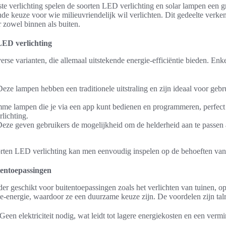
iste verlichting spelen de soorten LED verlichting en solar lampen een 
nde keuze voor wie milieuvriendelijk wil verlichten. Dit gedeelte verken
r zowel binnen als buiten.
LED verlichting
erse varianten, die allemaal uitstekende energie-efficiëntie bieden. Enk
eze lampen hebben een traditionele uitstraling en zijn ideaal voor gebrui
me lampen die je via een app kunt bedienen en programmeren, perfec
lichting.
eze geven gebruikers de mogelijkheid om de helderheid aan te passen 
orten LED verlichting kan men eenvoudig inspelen op de behoeften van
tentoepassingen
der geschikt voor buitentoepassingen zoals het verlichten van tuinen, op
-energie, waardoor ze een duurzame keuze zijn. De voordelen zijn talr
Geen elektriciteit nodig, wat leidt tot lagere energiekosten en een verm