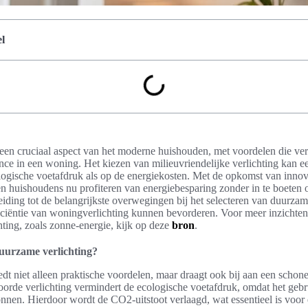
l
een cruciaal aspect van het moderne huishouden, met voordelen die verd
ce in een woning. Het kiezen van milieuvriendelijke verlichting kan e
ogische voetafdruk als op de energiekosten. Met de opkomst van innov
huishoudens nu profiteren van energiebesparing zonder in te boeten op s
leiding tot de belangrijkste overwegingen bij het selecteren van duurzam
iciëntie van woningverlichting kunnen bevorderen. Voor meer inzichten
chting, zoals zonne-energie, kijk op deze
bron
.
uurzame verlichting?
dt niet alleen praktische voordelen, maar draagt ook bij aan een schone
oorde verlichting vermindert de ecologische voetafdruk, omdat het geb
nnen. Hierdoor wordt de CO2-uitstoot verlaagd, wat essentieel is voo