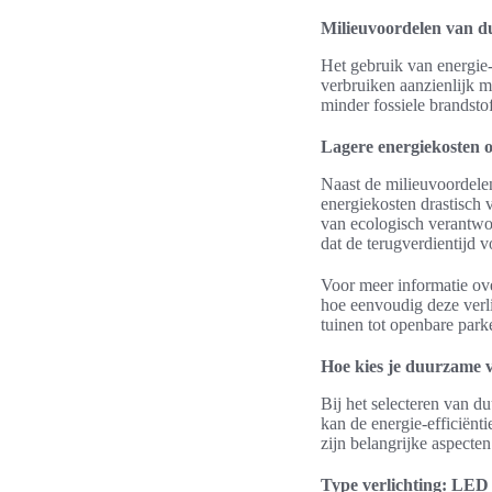
Milieuvoordelen van d
Het gebruik van energie-
verbruiken aanzienlijk mi
minder fossiele brandsto
Lagere energiekosten o
Naast de milieuvoordele
energiekosten drastisch
van ecologisch verantwoo
dat de terugverdientijd v
Voor meer informatie ov
hoe eenvoudig deze verlic
tuinen tot openbare park
Hoe kies je duurzame v
Bij het selecteren van d
kan de energie-efficiënt
zijn belangrijke aspect
Type verlichting: LED v