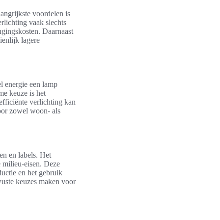
angrijkste voordelen is
rlichting vaak slechts
angingskosten. Daarnaast
enlijk lagere
el energie een lamp
me keuze is het
fficiënte verlichting kan
oor zowel woon- als
en en labels. Het
e milieu-eisen. Deze
ductie en het gebruik
ewuste keuzes maken voor