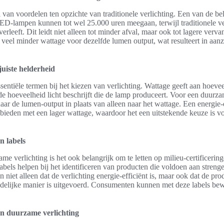
 van voordelen ten opzichte van traditionele verlichting. Een van de bel
ED-lampen kunnen tot wel 25.000 uren meegaan, terwijl traditionele ve
rleeft. Dit leidt niet alleen tot minder afval, maar ook tot lagere verv
el minder wattage voor dezelfde lumen output, wat resulteert in aanzi
uiste helderheid
sentiële termen bij het kiezen van verlichting. Wattage geeft aan hoeve
 de hoeveelheid licht beschrijft die de lamp produceert. Voor een duurza
aar de lumen-output in plaats van alleen naar het wattage. Een energie-e
bieden met een lager wattage, waardoor het een uitstekende keuze is v
n labels
me verlichting is het ook belangrijk om te letten op milieu-certificering
bels helpen bij het identificeren van producten die voldoen aan streng
n niet alleen dat de verlichting energie-efficiënt is, maar ook dat de pro
ndelijke manier is uitgevoerd. Consumenten kunnen met deze labels b
en duurzame verlichting