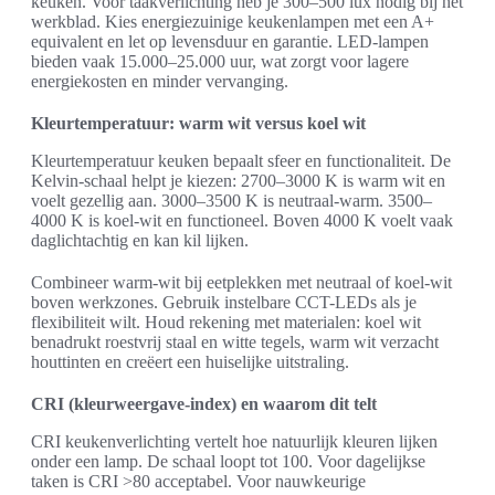
keuken. Voor taakverlichting heb je 300–500 lux nodig bij het
werkblad. Kies energiezuinige keukenlampen met een A+
equivalent en let op levensduur en garantie. LED-lampen
bieden vaak 15.000–25.000 uur, wat zorgt voor lagere
energiekosten en minder vervanging.
Kleurtemperatuur: warm wit versus koel wit
Kleurtemperatuur keuken bepaalt sfeer en functionaliteit. De
Kelvin-schaal helpt je kiezen: 2700–3000 K is warm wit en
voelt gezellig aan. 3000–3500 K is neutraal-warm. 3500–
4000 K is koel-wit en functioneel. Boven 4000 K voelt vaak
daglichtachtig en kan kil lijken.
Combineer warm-wit bij eetplekken met neutraal of koel-wit
boven werkzones. Gebruik instelbare CCT-LEDs als je
flexibiliteit wilt. Houd rekening met materialen: koel wit
benadrukt roestvrij staal en witte tegels, warm wit verzacht
houttinten en creëert een huiselijke uitstraling.
CRI (kleurweergave-index) en waarom dit telt
CRI keukenverlichting vertelt hoe natuurlijk kleuren lijken
onder een lamp. De schaal loopt tot 100. Voor dagelijkse
taken is CRI >80 acceptabel. Voor nauwkeurige