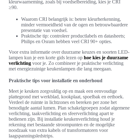
kleurwaarneming, zoals bij voedselbereiding, kies je CRI
≥90.
Waarom CRI belangrijk is: betere kleurherkenning,
minder vermoeidheid van de ogen en betrouwbaardere
presentatie van voedsel.
Praktische tip: controleer productlabels en datasheets;
Philips en Osram hebben veel CRI 90+ opties.
Voor extra informatie over duurzame keuzes en soorten LED-
lampen kun je een korte gids lezen op
hoe kies je duurzame
verlichting
voor je. Zo combineer je praktische verlichting
met energiezuinige keukenlampen die lang meegaan.
Praktische tips voor installatie en onderhoud
Meet je keuken zorgvuldig op en maak een eenvoudige
plattegrond met werkblad, kookplaat, spoelbak en eethoek.
Verdeel de ruimte in lichtzones en bereken per zone het
benodigde aantal lumen. Plan schakelgroepen zodat algemene
verlichting, taakverlichting en sfeerverlichting apart te
bedienen zijn. Bij installatie keukenverlichting houd je
rekening met bestaande stroompunten en de mogelijke
noodzaak van extra kabels of transformatoren voor
laagspanningsledstrips.