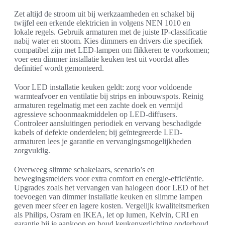
Zet altijd de stroom uit bij werkzaamheden en schakel bij
twijfel een erkende elektricien in volgens NEN 1010 en
lokale regels. Gebruik armaturen met de juiste IP-classificatie
nabij water en stoom. Kies dimmers en drivers die specifiek
compatibel zijn met LED-lampen om flikkeren te voorkomen;
voer een dimmer installatie keuken test uit voordat alles
definitief wordt gemonteerd.
Voor LED installatie keuken geldt: zorg voor voldoende
warmteafvoer en ventilatie bij strips en inbouwspots. Reinig
armaturen regelmatig met een zachte doek en vermijd
agressieve schoonmaakmiddelen op LED-diffusers.
Controleer aansluitingen periodiek en vervang beschadigde
kabels of defekte onderdelen; bij geïntegreerde LED-
armaturen lees je garantie en vervangingsmogelijkheden
zorgvuldig.
Overweeg slimme schakelaars, scenario’s en
bewegingsmelders voor extra comfort en energie-efficiëntie.
Upgrades zoals het vervangen van halogeen door LED of het
toevoegen van dimmer installatie keuken en slimme lampen
geven meer sfeer en lagere kosten. Vergelijk kwaliteitsmerken
als Philips, Osram en IKEA, let op lumen, Kelvin, CRI en
garantie bij je aankoop en houd keukenverlichting onderhoud