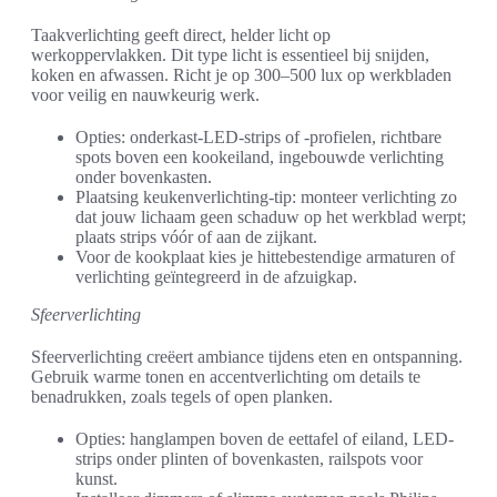
Taakverlichting geeft direct, helder licht op
werkoppervlakken. Dit type licht is essentieel bij snijden,
koken en afwassen. Richt je op 300–500 lux op werkbladen
voor veilig en nauwkeurig werk.
Opties: onderkast-LED-strips of -profielen, richtbare
spots boven een kookeiland, ingebouwde verlichting
onder bovenkasten.
Plaatsing keukenverlichting-tip: monteer verlichting zo
dat jouw lichaam geen schaduw op het werkblad werpt;
plaats strips vóór of aan de zijkant.
Voor de kookplaat kies je hittebestendige armaturen of
verlichting geïntegreerd in de afzuigkap.
Sfeerverlichting
Sfeerverlichting creëert ambiance tijdens eten en ontspanning.
Gebruik warme tonen en accentverlichting om details te
benadrukken, zoals tegels of open planken.
Opties: hanglampen boven de eettafel of eiland, LED-
strips onder plinten of bovenkasten, railspots voor
kunst.