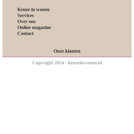
Keuze in wonen
Services
Over ons
Online magazine
Contact
Onze klanten
Copyright 2024 - keuzeinwonen.nl