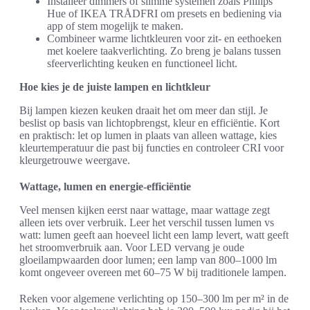
Installeer dimmers of slimme systemen zoals Philips
Hue of IKEA TRÅDFRI om presets en bediening via
app of stem mogelijk te maken.
Combineer warme lichtkleuren voor zit- en eethoeken
met koelere taakverlichting. Zo breng je balans tussen
sfeerverlichting keuken en functioneel licht.
Hoe kies je de juiste lampen en lichtkleur
Bij lampen kiezen keuken draait het om meer dan stijl. Je
beslist op basis van lichtopbrengst, kleur en efficiëntie. Kort
en praktisch: let op lumen in plaats van alleen wattage, kies
kleurtemperatuur die past bij functies en controleer CRI voor
kleurgetrouwe weergave.
Wattage, lumen en energie-efficiëntie
Veel mensen kijken eerst naar wattage, maar wattage zegt
alleen iets over verbruik. Leer het verschil tussen lumen vs
watt: lumen geeft aan hoeveel licht een lamp levert, watt geeft
het stroomverbruik aan. Voor LED vervang je oude
gloeilampwaarden door lumen; een lamp van 800–1000 lm
komt ongeveer overeen met 60–75 W bij traditionele lampen.
Reken voor algemene verlichting op 150–300 lm per m² in de