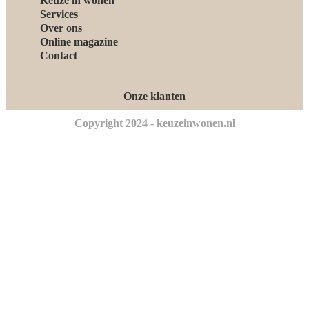
Keuze in wonen
Services
Over ons
Online magazine
Contact
Onze klanten
Copyright 2024 - keuzeinwonen.nl