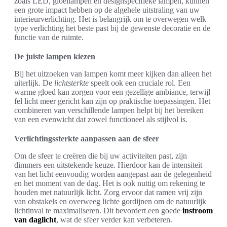
zoals LED, gloeilampen en designspecifieke lampen, kunnen
een grote impact hebben op de algehele uitstraling van uw
interieurverlichting. Het is belangrijk om te overwegen welk
type verlichting het beste past bij de gewenste decoratie en de
functie van de ruimte.
De juiste lampen kiezen
Bij het uitzoeken van lampen komt meer kijken dan alleen het
uiterlijk. De
lichtsterkte
speelt ook een cruciale rol. Een
warme gloed kan zorgen voor een gezellige ambiance, terwijl
fel licht meer gericht kan zijn op praktische toepassingen. Het
combineren van verschillende lampen helpt bij het bereiken
van een evenwicht dat zowel functioneel als stijlvol is.
Verlichtingssterkte aanpassen aan de sfeer
Om de sfeer te creëren die bij uw activiteiten past, zijn
dimmers een uitstekende keuze. Hierdoor kan de intensiteit
van het licht eenvoudig worden aangepast aan de gelegenheid
en het moment van de dag. Het is ook nuttig om rekening te
houden met natuurlijk licht. Zorg ervoor dat ramen vrij zijn
van obstakels en overweeg lichte gordijnen om de natuurlijk
lichtinval te maximaliseren. Dit bevordert een goede
instroom
van daglicht
, wat de sfeer verder kan verbeteren.