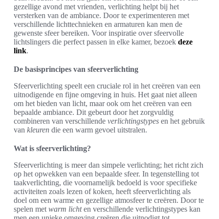
gezellige avond met vrienden, verlichting helpt bij het
versterken van de ambiance. Door te experimenteren met
verschillende lichttechnieken en armaturen kan men de
gewenste sfeer bereiken. Voor inspiratie over sfeervolle
lichtslingers die perfect passen in elke kamer, bezoek
deze
link
.
De basisprincipes van sfeerverlichting
Sfeerverlichting speelt een cruciale rol in het creëren van een
uitnodigende en fijne omgeving in huis. Het gaat niet alleen
om het bieden van licht, maar ook om het creëren van een
bepaalde ambiance. Dit gebeurt door het zorgvuldig
combineren van verschillende
verlichtingstypes
en het gebruik
van
kleuren
die een warm gevoel uitstralen.
Wat is sfeerverlichting?
Sfeerverlichting is meer dan simpele verlichting; het richt zich
op het opwekken van een bepaalde sfeer. In tegenstelling tot
taakverlichting, die voornamelijk bedoeld is voor specifieke
activiteiten zoals lezen of koken, heeft sfeerverlichting als
doel om een warme en gezellige atmosfeer te creëren. Door te
spelen met
warm licht
en verschillende verlichtingstypes kan
men een unieke omgeving creëren die uitnodigt tot