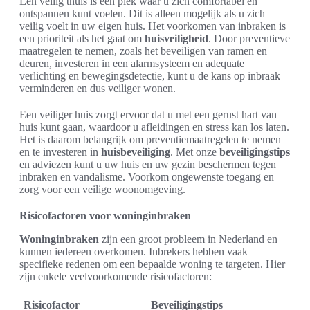
Een veilig thuis is een plek waar u zich comfortabel en
ontspannen kunt voelen. Dit is alleen mogelijk als u zich
veilig voelt in uw eigen huis. Het voorkomen van inbraken is
een prioriteit als het gaat om
huisveiligheid
. Door preventieve
maatregelen te nemen, zoals het beveiligen van ramen en
deuren, investeren in een alarmsysteem en adequate
verlichting en bewegingsdetectie, kunt u de kans op inbraak
verminderen en dus veiliger wonen.
Een veiliger huis zorgt ervoor dat u met een gerust hart van
huis kunt gaan, waardoor u afleidingen en stress kan los laten.
Het is daarom belangrijk om preventiemaatregelen te nemen
en te investeren in
huisbeveiliging
. Met onze
beveiligingstips
en adviezen kunt u uw huis en uw gezin beschermen tegen
inbraken en vandalisme. Voorkom ongewenste toegang en
zorg voor een veilige woonomgeving.
Risicofactoren voor woninginbraken
Woninginbraken
zijn een groot probleem in Nederland en
kunnen iedereen overkomen. Inbrekers hebben vaak
specifieke redenen om een bepaalde woning te targeten. Hier
zijn enkele veelvoorkomende risicofactoren:
Risicofactor
Beveiligingstips