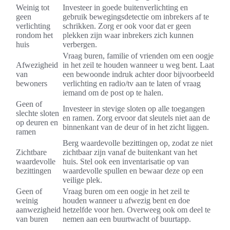
Weinig tot
Investeer in goede buitenverlichting en
geen
gebruik bewegingsdetectie om inbrekers af te
verlichting
schrikken. Zorg er ook voor dat er geen
rondom het
plekken zijn waar inbrekers zich kunnen
huis
verbergen.
Vraag buren, familie of vrienden om een oogje
Afwezigheid
in het zeil te houden wanneer u weg bent. Laat
van
een bewoonde indruk achter door bijvoorbeeld
bewoners
verlichting en radio/tv aan te laten of vraag
iemand om de post op te halen.
Geen of
Investeer in stevige sloten op alle toegangen
slechte sloten
en ramen. Zorg ervoor dat sleutels niet aan de
op deuren en
binnenkant van de deur of in het zicht liggen.
ramen
Berg waardevolle bezittingen op, zodat ze niet
Zichtbare
zichtbaar zijn vanaf de buitenkant van het
waardevolle
huis. Stel ook een inventarisatie op van
bezittingen
waardevolle spullen en bewaar deze op een
veilige plek.
Geen of
Vraag buren om een oogje in het zeil te
weinig
houden wanneer u afwezig bent en doe
aanwezigheid
hetzelfde voor hen. Overweeg ook om deel te
van buren
nemen aan een buurtwacht of buurtapp.