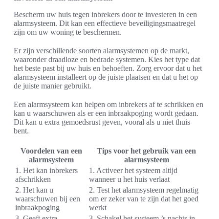
Bescherm uw huis tegen inbrekers door te investeren in een
alarmsysteem. Dit kan een effectieve beveiligingsmaatregel
zijn om uw woning te beschermen.
Er zijn verschillende soorten alarmsystemen op de markt,
waaronder draadloze en bedrade systemen. Kies het type dat
het beste past bij uw huis en behoeften. Zorg ervoor dat u het
alarmsysteem installeert op de juiste plaatsen en dat u het op
de juiste manier gebruikt.
Een alarmsysteem kan helpen om inbrekers af te schrikken en
kan u waarschuwen als er een inbraakpoging wordt gedaan.
Dit kan u extra gemoedsrust geven, vooral als u niet thuis
bent.
Voordelen van een
Tips voor het gebruik van een
alarmsysteem
alarmsysteem
1. Het kan inbrekers
1. Activeer het systeem altijd
afschrikken
wanneer u het huis verlaat
2. Het kan u
2. Test het alarmsysteem regelmatig
waarschuwen bij een
om er zeker van te zijn dat het goed
inbraakpoging
werkt
3. Geeft extra
3. Schakel het systeem ’s nachts in