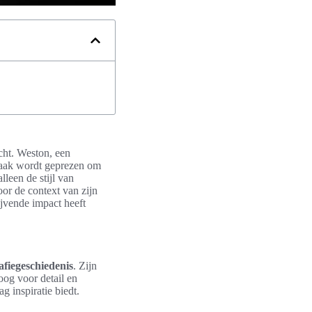
cht. Weston, een
 vaak wordt geprezen om
alleen de stijl van
or de context van zijn
jvende impact heeft
afiegeschiedenis
. Zijn
oog voor detail en
g inspiratie biedt.