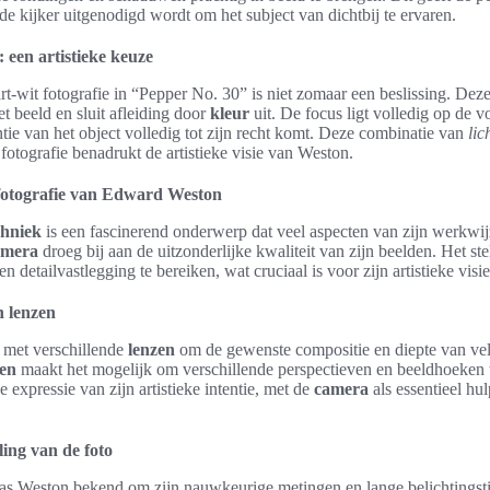
de kijker uitgenodigd wordt om het subject van dichtbij te ervaren.
 een artistieke keuze
-wit fotografie in “Pepper No. 30” is niet zomaar een beslissing. Deze
t beeld en sluit afleiding door
kleur
uit. De focus ligt volledig op de v
tie van het object volledig tot zijn recht komt. Deze combinatie van
lic
 fotografie benadrukt de artistieke visie van Weston.
 fotografie van Edward Weston
hniek
is een fascinerend onderwerp dat veel aspecten van zijn werkwijz
amera
droeg bij aan de uitzonderlijke kwaliteit van zijn beelden. Het st
 detailvastlegging te bereiken, wat cruciaal is voor zijn artistieke visie
 lenzen
 met verschillende
lenzen
om de gewenste compositie en diepte van veld
zen
maakt het mogelijk om verschillende perspectieven en beeldhoeken 
 expressie van zijn artistieke intentie, met de
camera
als essentieel hul
ling van de foto
s Weston bekend om zijn nauwkeurige metingen en lange belichtingsti