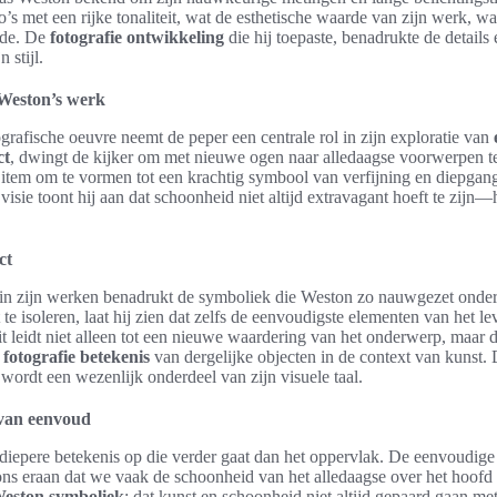
to’s met een rijke tonaliteit, wat de esthetische waarde van zijn werk, 
gde. De
fotografie ontwikkeling
die hij toepaste, benadrukte de details 
 stijl.
Weston’s werk
rafische oeuvre neemt de peper een centrale rol in zijn exploratie van
ct
, dwingt de kijker om met nieuwe ogen naar alledaagse voorwerpen te 
item om te vormen tot een krachtig symbool van verfijning en diepgang
 visie toont hij aan dat schoonheid niet altijd extravagant hoeft te zijn
ct
in zijn werken benadrukt de symboliek die Weston zo nauwgezet onde
 te isoleren, laat hij zien dat zelfs de eenvoudigste elementen van het 
it leidt niet alleen tot een nieuwe waardering van het onderwerp, maar d
e
fotografie betekenis
van dergelijke objecten in de context van kunst.
wordt een wezenlijk onderdeel van zijn visuele taal.
 van eenvoud
diepere betekenis op die verder gaat dan het oppervlak. De eenvoudige
ons eraan dat we vaak de schoonheid van het alledaagse over het hoofd 
eston symboliek
: dat kunst en schoonheid niet altijd gepaard gaan met