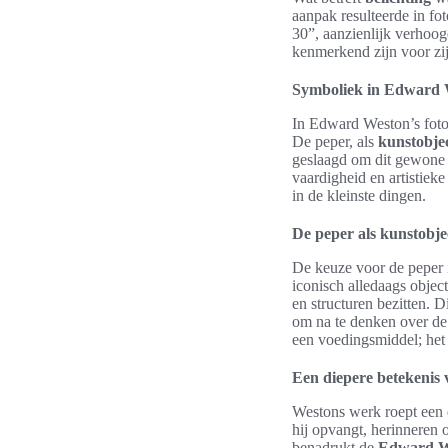
aanpak resulteerde in fo
30”, aanzienlijk verhoo
kenmerkend zijn voor zijn
Symboliek in Edward 
In Edward Weston’s fotog
De peper, als
kunstobje
geslaagd om dit gewone 
vaardigheid en artistieke
in de kleinste dingen.
De peper als kunstobje
De keuze voor de peper 
iconisch alledaags object
en structuren bezitten. D
om na te denken over d
een voedingsmiddel; het 
Een diepere betekenis
Westons werk roept een 
hij opvangt, herinneren 
benadrukt de
Edward W