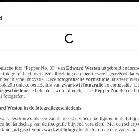
l
iconische foto “Pepper No. 30” van
Edward Weston
uitgebreid onderzo
e fotograaf, heeft met deze afbeelding een meesterwerk gecreëerd dat
s en technische innovatie. Deze
fotografische vormstudie
illustreert niet 
 ook zijn unieke benadering van
zwart-wit fotografie
en compositie. Do
iegeschiedenis
te belichten, wordt duidelijk hoe
Pepper No. 30
een bli
s fotografen.
d Weston in de fotografiegeschiedenis
vaak beschouwd als een van de meest invloedrijke figuren in de
fotogr
bben het landschap van de fotografie blijvend veranderd. Met een scherp 
n standaard gezet voor
zwart-wit fotografie
die tot op de dag van vandaa