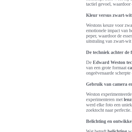
tactiel gevoel, waardoor 
Kleur versus zwart-wit:
Westons keuze voor zwart
emotionele impact van he
peper, waardoor de essen
uitstraling van zwart-wit
De techniek achter de
De
Edward Weston tec
van een grote formaat
c
ongeëvenaarde scherpte en
Gebruik van camera en
Weston experimenteerde
experimenteren met
len
werd elke foto een unieke
zoektocht naar perfectie.
Belichting en ontwikke
Wat betreft
belichting
wa