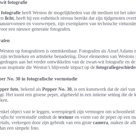
wit fotografie
 fotografie
heeft Weston de mogelijkheden van dit medium tot het uiter
en
licht
, heeft hij een esthetisch niveau bereikt dat zijn tijdgenoten over
atuurvormen en voorwerpen, zijn exemplaren van technische virtuositeit
oor een nieuwe generatie fotografen.
rafen
Weston op fotograferen is onmiskenbaar. Fotografen als Ansel Adam
zijn technieken en artistieke benadering. Door elementen van Westons s
ijgedragen aan het verder ontwikkelen van de zwart-wit fotografie en de
 van inspiratie die Weston’s blijvende impact op de
fotografiegeschiede
r No. 30 in fotografische vormstudie
per foto
, bekend als
Pepper No. 30
, is een kunstwerk dat de ziel v
egt. Het toont een groene peper, afgebeeld in een intieme setting die de 
iken.
kel object vast te leggen, weerspiegelt zijn vermogen om schoonheid t
rafische vormstudie
onthult de
textuur
en vorm van de peper op een ma
details, verkregen door zijn gebruik van een grote
camera
, maken de afb
dan een simpele foto.