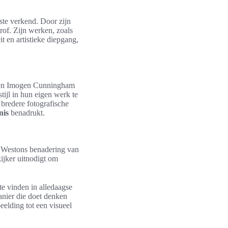
ste verkend. Door zijn
trof. Zijn werken, zoals
 en artistieke diepgang,
s en Imogen Cunningham
tijl in hun eigen werk te
 bredere fotografische
nis
benadrukt.
an Westons benadering van
kijker uitnodigt om
e vinden in alledaagse
nier die doet denken
eelding tot een visueel