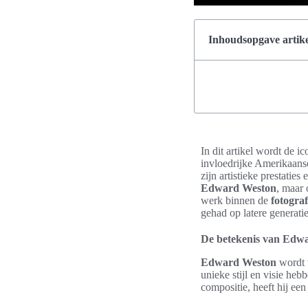
Inhoudsopgave artike
In dit artikel wordt de 
invloedrijke Amerikaans
zijn artistieke prestatie
Edward Weston
, maar
werk binnen de
fotograf
gehad op latere generatie
De betekenis van Edwar
Edward Weston
wordt 
unieke stijl en visie he
compositie, heeft hij ee