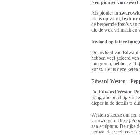
Een pionier van zwart-
Als pionier in
zwart-wit
focus op vorm,
textuur
de beroemde foto’s van n
die de weg vrijmaakten v
Invloed op latere fotog
De invloed van Edward 
hebben veel geleerd van 
integreren, hebben zij b
kunst. Het is deze keten
Edward Weston – Peppe
De
Edward Weston Pep
fotografie prachtig vastl
dieper in de details te du
Weston’s keuze om een en
voorwerpen. Deze
fotog
aan sculptuur. De rijke 
verhaal dat veel meer is 