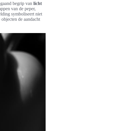
epgaand begrip van
licht
appen van de peper,
lding symboliseert niet
e objecten de aandacht