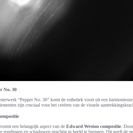
r No. 30
terwerk “Pepper No. 30” komt de esthetiek voort uit een harmonieuz
lementen zijn cruciaal voor het creëren van de visuele aantrekkingskrac
compositie
 vormt een belangrijk aspect van de
Edward Weston compositie
. Door
j de rondingen en schaduwen prachtig in beeld te brengen. Dit geeft de 