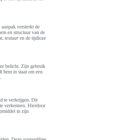
 aanpak versterkt de
orm en structuur van de
ht
,
textuur
en de tijdloze
e belicht. Zijn gebruik
elt hem in staat om een
.
 te verkrijgen. Dit
te verkennen. Hierdoor
pmiddel in zijn
jden. Deze zorgvuldige