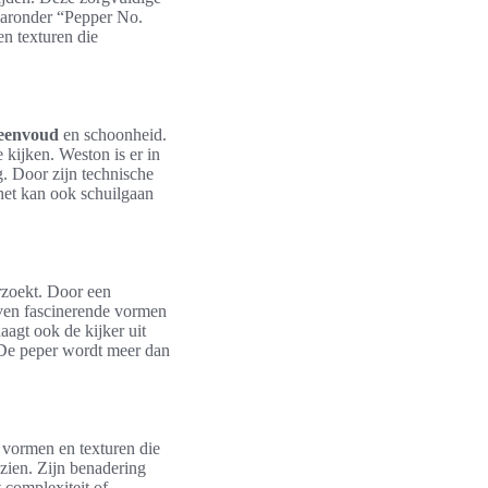
waaronder “Pepper No.
en texturen die
eenvoud
en schoonheid.
kijken. Weston is er in
. Door zijn technische
—het kan ook schuilgaan
rzoekt. Door een
leven fascinerende vormen
aagt ook de kijker uit
 De peper wordt meer dan
 vormen en texturen die
zien. Zijn benadering
 complexiteit of