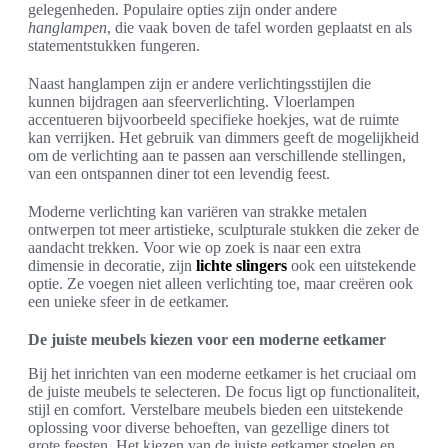
gelegenheden. Populaire opties zijn onder andere
hanglampen
, die vaak boven de tafel worden geplaatst en als
statementstukken fungeren.
Naast hanglampen zijn er andere verlichtingsstijlen die
kunnen bijdragen aan sfeerverlichting. Vloerlampen
accentueren bijvoorbeeld specifieke hoekjes, wat de ruimte
kan verrijken. Het gebruik van dimmers geeft de mogelijkheid
om de verlichting aan te passen aan verschillende stellingen,
van een ontspannen diner tot een levendig feest.
Moderne verlichting kan variëren van strakke metalen
ontwerpen tot meer artistieke, sculpturale stukken die zeker de
aandacht trekken. Voor wie op zoek is naar een extra
dimensie in decoratie, zijn
lichte slingers
ook een uitstekende
optie. Ze voegen niet alleen verlichting toe, maar creëren ook
een unieke sfeer in de eetkamer.
De juiste meubels kiezen voor een moderne eetkamer
Bij het inrichten van een moderne eetkamer is het cruciaal om
de juiste meubels te selecteren. De focus ligt op functionaliteit,
stijl en comfort. Verstelbare meubels bieden een uitstekende
oplossing voor diverse behoeften, van gezellige diners tot
grote feesten. Het kiezen van de juiste eetkamer stoelen en