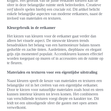
krijgen. Het gebruik van de juiste eetkamer kleuren kan de
sfeer in deze belangrijke ruimte sterk beïnvloeden. Creatieve
verf ideeën
spelen hierbij een cruciale rol. Dit artikel belicht
enkele belangrijke aspecten van moderne eetkamers, naast de
invloed van materialen en texturen.
Kleurgebruik in de eetkamer
Het kiezen van kleuren voor de eetkamer gaat verder dan
alleen het visuele aspect. De nieuwste kleuren trends
benadrukken het belang van een harmonieuze balans tussen
gedurfde en zachte tinten. Aardetinten, diepblauw en elegant
grijs zijn momenteel populair. Accentkleuren kunnen effectief
worden toegepast op muren of in accessoires om de ruimte op
te fleuren.
Materialen en texturen voor een eigentijdse uitstraling
Naast kleuren speelt de keuze van materialen en texturen een
belangrijke rol in het creëren van een eigentijdse eetkamer.
Door te kiezen voor natuurlijke materialen zoals hout en steen
kunnen interieur kleuren tot leven komen. Het combineren
van verschillende texturen voegt diepte en karakter toe. Dit
leidt tot een uitnodigende sfeer die gasten met open armen
verwelkomt.