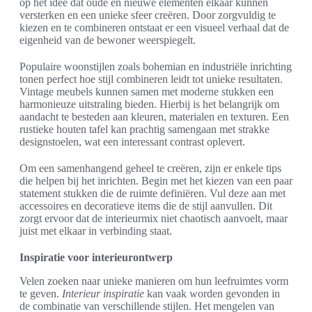
op het idee dat oude en nieuwe elementen elkaar kunnen
versterken en een unieke sfeer creëren. Door zorgvuldig te
kiezen en te combineren ontstaat er een visueel verhaal dat de
eigenheid van de bewoner weerspiegelt.
Populaire woonstijlen zoals bohemian en industriële inrichting
tonen perfect hoe stijl combineren leidt tot unieke resultaten.
Vintage meubels kunnen samen met moderne stukken een
harmonieuze uitstraling bieden. Hierbij is het belangrijk om
aandacht te besteden aan kleuren, materialen en texturen. Een
rustieke houten tafel kan prachtig samengaan met strakke
designstoelen, wat een interessant contrast oplevert.
Om een samenhangend geheel te creëren, zijn er enkele tips
die helpen bij het inrichten. Begin met het kiezen van een paar
statement stukken die de ruimte definiëren. Vul deze aan met
accessoires en decoratieve items die de stijl aanvullen. Dit
zorgt ervoor dat de interieurmix niet chaotisch aanvoelt, maar
juist met elkaar in verbinding staat.
Inspiratie voor interieurontwerp
Velen zoeken naar unieke manieren om hun leefruimtes vorm
te geven.
Interieur inspiratie
kan vaak worden gevonden in
de combinatie van verschillende stijlen. Het mengelen van