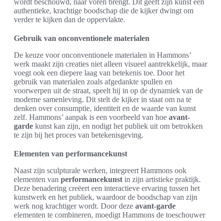
wordt beschouwd, naar voren brengt. Dit geeft zijn kunst een
authentieke, krachtige boodschap die de kijker dwingt om
verder te kijken dan de oppervlakte.
Gebruik van onconventionele materialen
De keuze voor onconventionele materialen in Hammons’
werk maakt zijn creaties niet alleen visueel aantrekkelijk, maar
voegt ook een diepere laag van betekenis toe. Door het
gebruik van materialen zoals afgedankte spullen en
voorwerpen uit de straat, speelt hij in op de dynamiek van de
moderne samenleving. Dit stelt de kijker in staat om na te
denken over consumptie, identiteit en de waarde van kunst
zelf. Hammons’ aanpak is een voorbeeld van hoe
avant-
garde
kunst kan zijn, en nodigt het publiek uit om betrokken
te zijn bij het proces van betekenisgeving.
Elementen van performancekunst
Naast zijn sculpturale werken, integreert Hammons ook
elementen van
performancekunst
in zijn artistieke praktijk.
Deze benadering creëert een interactieve ervaring tussen het
kunstwerk en het publiek, waardoor de boodschap van zijn
werk nog krachtiger wordt. Door deze
avant-garde
elementen te combineren, moedigt Hammons de toeschouwer