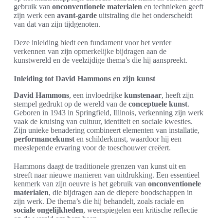
gebruik van
onconventionele materialen
en technieken geeft
zijn werk een
avant-garde
uitstraling die het onderscheidt
van dat van zijn tijdgenoten.
Deze inleiding biedt een fundament voor het verder
verkennen van zijn opmerkelijke bijdragen aan de
kunstwereld en de veelzijdige thema’s die hij aanspreekt.
Inleiding tot David Hammons en zijn kunst
David Hammons
, een invloedrijke
kunstenaar
, heeft zijn
stempel gedrukt op de wereld van de
conceptuele kunst
.
Geboren in 1943 in Springfield, Illinois, verkenning zijn werk
vaak de kruising van cultuur, identiteit en sociale kwesties.
Zijn unieke benadering combineert elementen van installatie,
performancekunst
en schilderkunst, waardoor hij een
meeslepende ervaring voor de toeschouwer creëert.
Hammons daagt de traditionele grenzen van kunst uit en
streeft naar nieuwe manieren van uitdrukking. Een essentieel
kenmerk van zijn oeuvre is het gebruik van
onconventionele
materialen
, die bijdragen aan de diepere boodschappen in
zijn werk. De thema’s die hij behandelt, zoals raciale en
sociale ongelijkheden
, weerspiegelen een kritische reflectie