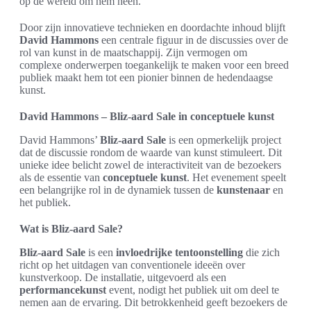
op de wereld om hem heen.
Door zijn innovatieve technieken en doordachte inhoud blijft
David Hammons
een centrale figuur in de discussies over de
rol van kunst in de maatschappij. Zijn vermogen om
complexe onderwerpen toegankelijk te maken voor een breed
publiek maakt hem tot een pionier binnen de hedendaagse
kunst.
David Hammons – Bliz-aard Sale in conceptuele kunst
David Hammons’
Bliz-aard Sale
is een opmerkelijk project
dat de discussie rondom de waarde van kunst stimuleert. Dit
unieke idee belicht zowel de interactiviteit van de bezoekers
als de essentie van
conceptuele kunst
. Het evenement speelt
een belangrijke rol in de dynamiek tussen de
kunstenaar
en
het publiek.
Wat is Bliz-aard Sale?
Bliz-aard Sale
is een
invloedrijke tentoonstelling
die zich
richt op het uitdagen van conventionele ideeën over
kunstverkoop. De installatie, uitgevoerd als een
performancekunst
event, nodigt het publiek uit om deel te
nemen aan de ervaring. Dit betrokkenheid geeft bezoekers de