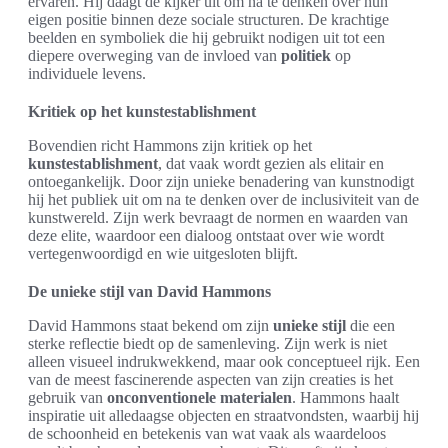
ervaren. Hij daagt de kijker uit om na te denken over hun
eigen positie binnen deze sociale structuren. De krachtige
beelden en symboliek die hij gebruikt nodigen uit tot een
diepere overweging van de invloed van
politiek
op
individuele levens.
Kritiek op het kunstestablishment
Bovendien richt Hammons zijn kritiek op het
kunstestablishment
, dat vaak wordt gezien als elitair en
ontoegankelijk. Door zijn unieke benadering van kunstnodigt
hij het publiek uit om na te denken over de inclusiviteit van de
kunstwereld. Zijn werk bevraagt de normen en waarden van
deze elite, waardoor een dialoog ontstaat over wie wordt
vertegenwoordigd en wie uitgesloten blijft.
De unieke stijl van David Hammons
David Hammons staat bekend om zijn
unieke stijl
die een
sterke reflectie biedt op de samenleving. Zijn werk is niet
alleen visueel indrukwekkend, maar ook conceptueel rijk. Een
van de meest fascinerende aspecten van zijn creaties is het
gebruik van
onconventionele materialen
. Hammons haalt
inspiratie uit alledaagse objecten en straatvondsten, waarbij hij
de schoonheid en betekenis van wat vaak als waardeloos