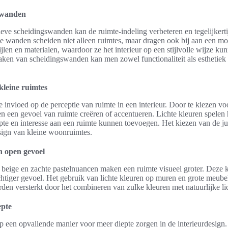
swanden
ieve scheidingswanden kan de ruimte-indeling verbeteren en tegelijkerti
wanden scheiden niet alleen ruimtes, maar dragen ook bij aan een mode
ijlen en materialen, waardoor ze het interieur op een stijlvolle wijze k
aken van scheidingswanden kan men zowel functionaliteit als esthetiek
kleine ruimtes
e invloed op de perceptie van ruimte in een interieur. Door te kiezen vo
 een gevoel van ruimte creëren of accentueren. Lichte kleuren spelen hi
epte en interesse aan een ruimte kunnen toevoegen. Het kiezen van de jui
esign van kleine woonruimtes.
n open gevoel
, beige en zachte pastelnuancen maken een ruimte visueel groter. Deze kl
chtiger gevoel. Het gebruik van lichte kleuren op muren en grote meube
rden versterkt door het combineren van zulke kleuren met natuurlijke lic
epte
 een opvallende manier voor meer diepte zorgen in de interieurdesign.