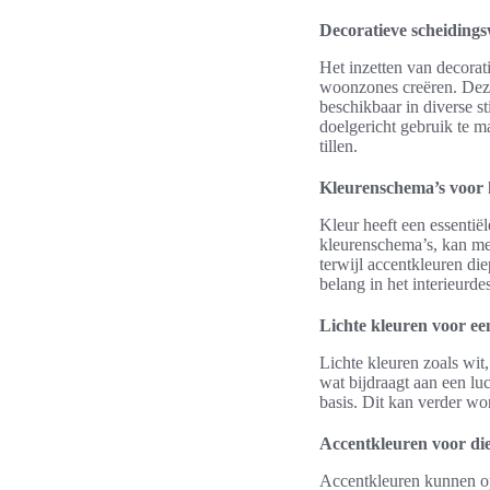
Decoratieve scheiding
Het inzetten van decorat
woonzones creëren. Deze 
beschikbaar in diverse st
doelgericht gebruik te m
tillen.
Kleurenschema’s voor 
Kleur heeft een essentiël
kleurenschema’s, kan men
terwijl accentkleuren di
belang in het interieurd
Lichte kleuren voor ee
Lichte kleuren zoals wit
wat bijdraagt aan een lu
basis. Dit kan verder wo
Accentkleuren voor di
Accentkleuren kunnen op