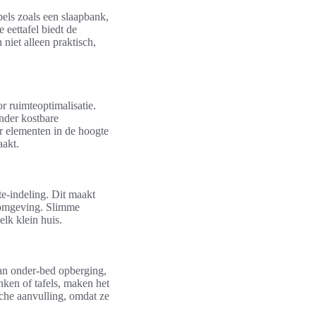
bels zoals een slaapbank,
 eettafel biedt de
niet alleen praktisch,
r ruimteoptimalisatie.
nder kostbare
r elementen in de hoogte
aakt.
te-indeling. Dit maakt
e omgeving. Slimme
lk klein huis.
an onder-bed opberging,
ken of tafels, maken het
sche aanvulling, omdat ze