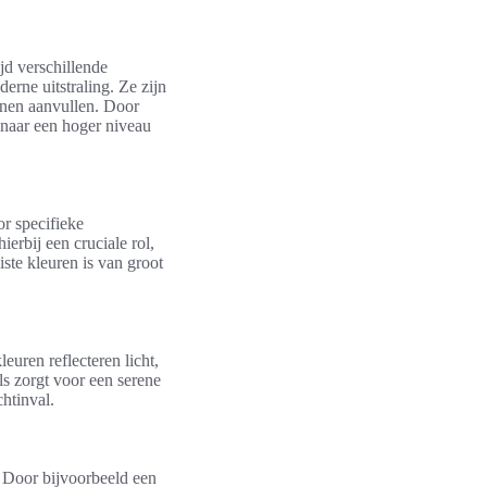
jd verschillende
rne uitstraling. Ze zijn
unnen aanvullen. Door
 naar een hoger niveau
or specifieke
erbij een cruciale rol,
ste kleuren is van groot
euren reflecteren licht,
ls zorgt voor een serene
htinval.
 Door bijvoorbeeld een