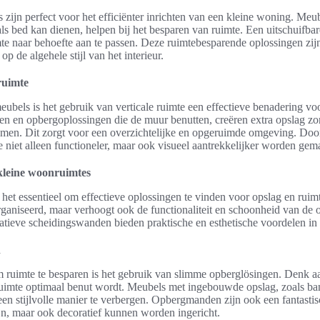
 zijn perfect voor het efficiënter inrichten van een kleine woning. Meu
ls bed kan dienen, helpen bij het besparen van ruimte. Een uitschuifbare
e naar behoefte aan te passen. Deze ruimtebesparende oplossingen zijn 
p de algehele stijl van het interieur.
ruimte
eubels is het gebruik van verticale ruimte een effectieve benadering voo
n en opbergoplossingen die de muur benutten, creëren extra opslag zo
nemen. Dit zorgt voor een overzichtelijke en opgeruimde omgeving. Doo
te niet alleen functioneler, maar ook visueel aantrekkelijker worden gem
kleine woonruimtes
 het essentieel om effectieve oplossingen te vinden voor opslag en ruim
organiseerd, maar verhoogt ook de functionaliteit en schoonheid van d
tieve scheidingswanden bieden praktische en esthetische voordelen in e
n
m ruimte te besparen is het gebruik van slimme opberglösingen. Denk a
uimte optimaal benut wordt. Meubels met ingebouwde opslag, zoals ban
en stijlvolle manier te verbergen. Opbergmanden zijn ook een fantasti
zijn, maar ook decoratief kunnen worden ingericht.