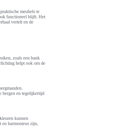
 praktische meubels te
ok functioneel blijft. Het
rhaal vertelt en de
ruiken, zoals een bank
erlichting helpt ook om de
pbergmanden.
bergen en tegelijkertijd
ntkleuren kunnen
t en harmonieus zijn,