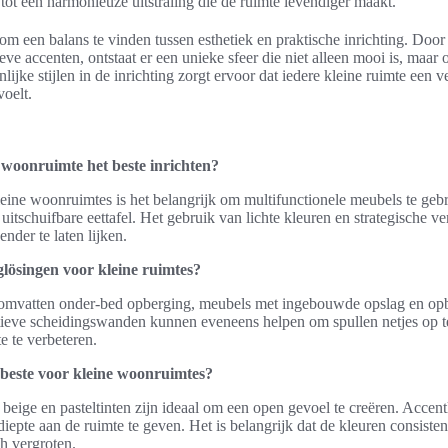
 tot een harmonieuze uitstraling die de ruimte levendiger maakt.
 om een balans te vinden tussen esthetiek en praktische inrichting. Door
e accenten, ontstaat er een unieke sfeer die niet alleen mooi is, maar o
jke stijlen in de inrichting zorgt ervoor dat iedere kleine ruimte een ve
voelt.
 woonruimte het beste inrichten?
leine woonruimtes is het belangrijk om multifunctionele meubels te geb
itschuifbare eettafel. Het gebruik van lichte kleuren en strategische v
ender te laten lijken.
lösingen voor kleine ruimtes?
omvatten onder-bed opberging, meubels met ingebouwde opslag en o
eve scheidingswanden kunnen eveneens helpen om spullen netjes op te 
e te verbeteren.
 beste voor kleine woonruimtes?
, beige en pasteltinten zijn ideaal om een open gevoel te creëren. Acce
pte aan de ruimte te geven. Het is belangrijk dat de kleuren consisten
ch vergroten.