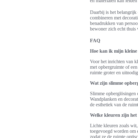
en materialen kan leiden
Daarbij is het belangrijk
combineren met decoratiev
benadrukken van persoonli
bewoner zich echt thuis 
FAQ
Hoe kan ik mijn kleine
Voor het inrichten van k
met opbergruimte of een u
ruimte groter en uitnodig
Wat zijn slimme opberg
Slimme opberglösingen 
Wandplanken en decorati
de esthetiek van de ruimt
Welke kleuren zijn het
Lichte kleuren zoals wit
toegevoegd worden om die
zodat ze de ruimte optis