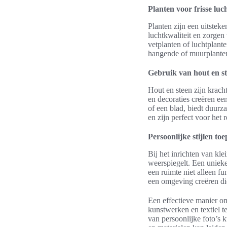
Planten voor frisse luc
Planten zijn een uitstek
luchtkwaliteit en zorgen
vetplanten of luchtplant
hangende of muurplanten 
Gebruik van hout en s
Hout en steen zijn krach
en decoraties creëren een
of een blad, biedt duurz
en zijn perfect voor het 
Persoonlijke stijlen to
Bij het inrichten van kle
weerspiegelt. Een unieke
een ruimte niet alleen f
een omgeving creëren die 
Een effectieve manier om
kunstwerken en textiel t
van persoonlijke foto’s 