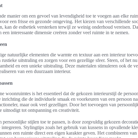
ht
ende manier om een gevoel van levendigheid toe te voegen aan elke ruim
 voor een frisse en gezonde omgeving. Het kiezen van verschillende soo
en, kan de esthetiek versterken terwijl ze weinig onderhoud vereisen. 
een interessante dimensie creëren zonder veel ruimte in te nemen.
teen
tige natuurlijke elementen die warmte en textuur aan een interieur toe
 rustieke uitstraling en zorgen voor een gezellige sfeer. Steen, of het 
aamheid en een unieke uitstraling. Deze materialen stimuleren ook de v
realiseren van een duurzaam interieur.
epassen
ine woonruimtes is het essentieel dat de gekozen interieurstijl de perso
 inrichting die de individuele smaak en voorkeuren van een persoon na
unctioneler, maar ook veel gezelliger. Door het toevoegen van persoonl
uitnodigt tot ontspanning en creativiteit.
 persoonlijke stijlen toe te passen, is door zorgvuldig gekozen decorat
e integreren. Stylingtips zoals het gebruik van kussens in opvallende kl
kunnen een ruimte direct een eigen karakter geven. Het combineren van 