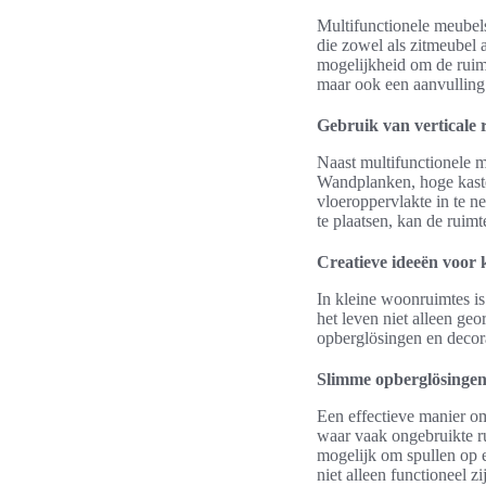
Multifunctionele meubels
die zowel als zitmeubel a
mogelijkheid om de ruimt
maar ook een aanvulling o
Gebruik van verticale 
Naast multifunctionele m
Wandplanken, hoge kaste
vloeroppervlakte in te 
te plaatsen, kan de ruim
Creatieve ideeën voor 
In kleine woonruimtes is
het leven niet alleen ge
opberglösingen en decora
Slimme opberglösinge
Een effectieve manier o
waar vaak ongebruikte r
mogelijk om spullen op e
niet alleen functioneel 