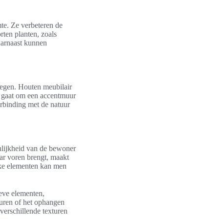
te. Ze verbeteren de
rten planten, zoals
Daarnaast kunnen
voegen. Houten meubilair
nu gaat om een accentmuur
erbinding met de natuur
onlijkheid van de bewoner
ar voren brengt, maakt
ijke elementen kan men
ieve elementen,
euren of het ophangen
verschillende texturen