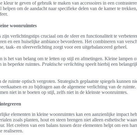
 kleur te geven of gebruik te maken van accessoires in een contrasterend
l helpen om de aandacht naar specifieke delen van de kamer te trekken, 
feer.
kleine woonruimtes
ijn verlichtingstips cruciaal om de sfeer en functionaliteit te verbeter
eëren en een huiselijke ambiance bevorderen. Het combineren van versch
e, taak- en sfeerverlichting zorgt voor een uitgebalanceerd geheel.
n is het van belang om te letten op stijl en afmetingen. Kleine lampen 
n in beperkte ruimtes.
Praktische verlichting
speelt hierbij een belangrij
 de ruimte optisch vergroten. Strategisch geplaatste spiegels kunnen ni
 weerkaatsen en zo bijdragen aan de algemene verlichting van de ruimte.
men niet in te boeten op stijl, zelfs niet in de kleinste woonruimtes.
integreren
rlijke elementen in kleine woonruimtes kan een aanzienlijke impact heb
erialen zoals planten, hout en steen brengen niet alleen esthetische waa
eur. Het creëren van een balans tussen deze elementen helpt om een ha
 realiseren.