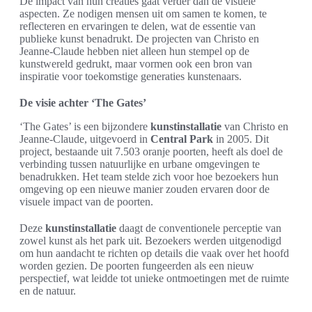
De impact van hun creaties gaat verder dan de visuele
aspecten. Ze nodigen mensen uit om samen te komen, te
reflecteren en ervaringen te delen, wat de essentie van
publieke kunst benadrukt. De projecten van Christo en
Jeanne-Claude hebben niet alleen hun stempel op de
kunstwereld gedrukt, maar vormen ook een bron van
inspiratie voor toekomstige generaties kunstenaars.
De visie achter ‘The Gates’
‘The Gates’ is een bijzondere
kunstinstallatie
van Christo en
Jeanne-Claude, uitgevoerd in
Central Park
in 2005. Dit
project, bestaande uit 7.503 oranje poorten, heeft als doel de
verbinding tussen natuurlijke en urbane omgevingen te
benadrukken. Het team stelde zich voor hoe bezoekers hun
omgeving op een nieuwe manier zouden ervaren door de
visuele impact van de poorten.
Deze
kunstinstallatie
daagt de conventionele perceptie van
zowel kunst als het park uit. Bezoekers werden uitgenodigd
om hun aandacht te richten op details die vaak over het hoofd
worden gezien. De poorten fungeerden als een nieuw
perspectief, wat leidde tot unieke ontmoetingen met de ruimte
en de natuur.