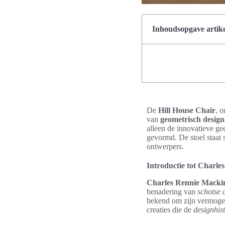
Inhoudsopgave artike
De
Hill House Chair
, 
van
geometrisch design
alleen de innovatieve g
gevormd. De stoel staat
ontwerpers.
Introductie tot Charl
Charles Rennie Macki
benadering van
schotse 
bekend om zijn vermogen 
creaties die de
designhist