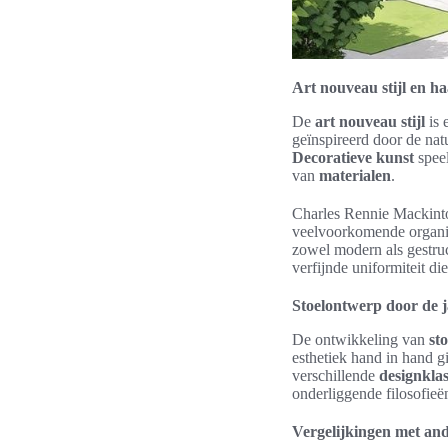
Art nouveau stijl en 
De
art nouveau stijl
is 
geïnspireerd door de nat
Decoratieve kunst
speel
van
materialen
.
Charles Rennie Mackint
veelvoorkomende organis
zowel modern als gestruc
verfijnde uniformiteit die
Stoelontwerp door de 
De ontwikkeling van
st
esthetiek hand in hand g
verschillende
designklas
onderliggende filosofieë
Vergelijkingen met and