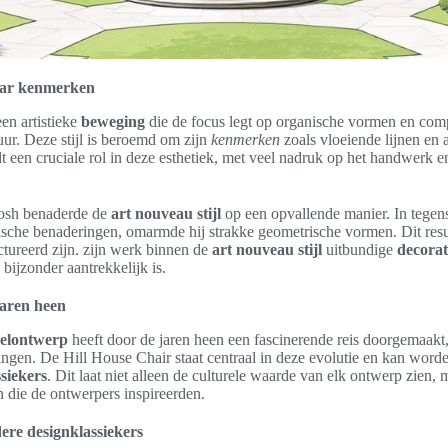
haar kenmerken
een artistieke
beweging
die de focus legt op organische vormen en com
uur. Deze stijl is beroemd om zijn
kenmerken
zoals vloeiende lijnen en
t een cruciale rol in deze esthetiek, met veel nadruk op het handwerk e
osh benaderde de
art nouveau stijl
op een opvallende manier. In tegenst
che benaderingen, omarmde hij strakke geometrische vormen. Dit resu
tureerd zijn. zijn werk binnen de
art nouveau stijl
uitbundige
decorat
 bijzonder aantrekkelijk is.
jaren heen
oelontwerp
heeft door de jaren heen een fascinerende reis doorgemaakt
ingen. De Hill House Chair staat centraal in deze evolutie en kan word
siekers
. Dit laat niet alleen de culturele waarde van elk ontwerp zien,
n die de ontwerpers inspireerden.
ere designklassiekers