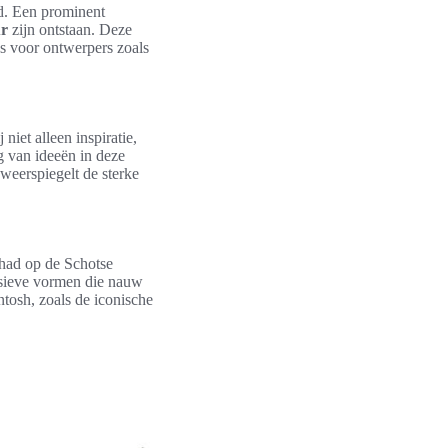
nd. Een prominent
ur
zijn ontstaan. Deze
s voor ontwerpers zoals
niet alleen inspiratie,
g van ideeën in deze
eerspiegelt de sterke
 had op de Schotse
ssieve vormen die nauw
tosh, zoals de iconische