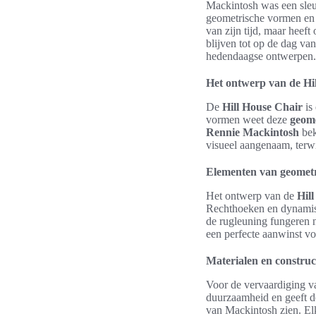
Mackintosh was een sleu
geometrische vormen en 
van zijn tijd, maar heef
blijven tot op de dag va
hedendaagse ontwerpen.
Het ontwerp van de Hi
De
Hill House Chair
is
vormen weet deze
geome
Rennie Mackintosh
bek
visueel aangenaam, terwij
Elementen van geometr
Het ontwerp van de
Hil
Rechthoeken en dynamisc
de rugleuning fungeren n
een perfecte aanwinst vo
Materialen en construc
Voor de vervaardiging 
duurzaamheid en geeft de
van Mackintosh zien. Elk