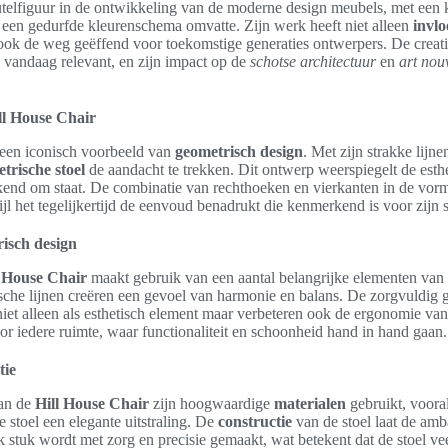
telfiguur in de ontwikkeling van de moderne design meubels, met een k
een gedurfde kleurenschema omvatte. Zijn werk heeft niet alleen
invlo
t ook de weg geëffend voor toekomstige generaties ontwerpers. De crea
n vandaag relevant, en zijn impact op de
schotse architectuur
en
art nou
ll House Chair
 een iconisch voorbeeld van
geometrisch design
. Met zijn strakke lijn
trische stoel
de aandacht te trekken. Dit ontwerp weerspiegelt de est
end om staat. De combinatie van rechthoeken en vierkanten in de vorm
l het tegelijkertijd de eenvoud benadrukt die kenmerkend is voor zijn st
isch design
l House Chair
maakt gebruik van een aantal belangrijke elementen van
he lijnen creëren een gevoel van harmonie en balans. De zorgvuldig g
iet alleen als esthetisch element maar verbeteren ook de ergonomie van 
or iedere ruimte, waar functionaliteit en schoonheid hand in hand gaan.
tie
van de
Hill House Chair
zijn hoogwaardige
materialen
gebruikt, vooral
 stoel een elegante uitstraling. De
constructie
van de stoel laat de amb
 stuk wordt met zorg en precisie gemaakt, wat betekent dat de stoel ve