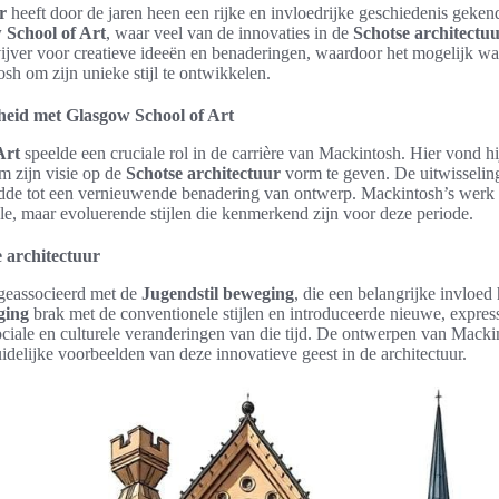
r
heeft door de jaren heen een rijke en invloedrijke geschiedenis geke
 School of Art
, waar veel van de innovaties in de
Schotse architectu
jver voor creatieve ideeën en benaderingen, waardoor het mogelijk wa
h om zijn unieke stijl te ontwikkelen.
eid met Glasgow School of Art
Art
speelde een cruciale rol in de carrière van Mackintosh. Hier vond hij 
m zijn visie op de
Schotse architectuur
vorm te geven. De uitwisselin
dde tot een vernieuwende benadering van ontwerp. Mackintosh’s werk w
ele, maar evoluerende stijlen die kenmerkend zijn voor deze periode.
 architectuur
geassocieerd met de
Jugendstil
beweging
, die een belangrijke invloed
ging
brak met de conventionele stijlen en introduceerde nieuwe, expre
ciale en culturele veranderingen van die tijd. De ontwerpen van Mackin
uidelijke voorbeelden van deze innovatieve geest in de architectuur.