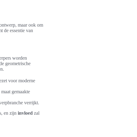
e ontwerp, maar ook om
mt de essentie van
werpers worden
 de geometrische
en.
gezet voor moderne
p maat gemaakte
werpbranche verrijkt.
, en zijn
invloed
zal