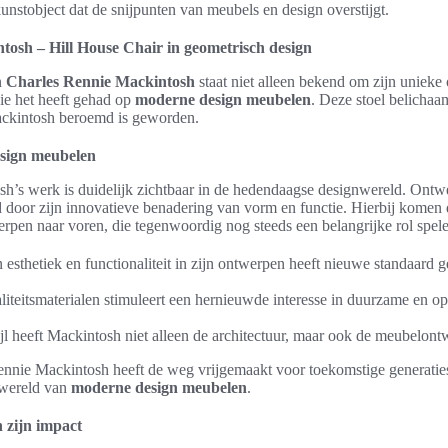
unstobject dat de snijpunten van meubels en design overstijgt.
osh – Hill House Chair in geometrisch design
n
Charles Rennie Mackintosh
staat niet alleen bekend om zijn uniek
ie het heeft gehad op
moderne design meubelen
. Deze stoel belichaa
Mackintosh beroemd is geworden.
sign meubelen
h’s werk is duidelijk zichtbaar in de hedendaagse designwereld. Ont
d door zijn innovatieve benadering van vorm en functie. Hierbij komen
rpen naar voren, die tegenwoordig nog steeds een belangrijke rol spel
esthetiek en functionaliteit in zijn ontwerpen heeft nieuwe standaard 
iteitsmaterialen stimuleert een hernieuwde interesse in duurzame en o
jl heeft Mackintosh niet alleen de architectuur, maar ook de meubelont
nnie Mackintosh heeft de weg vrijgemaakt voor toekomstige generaties
 wereld van
moderne design meubelen
.
n zijn impact