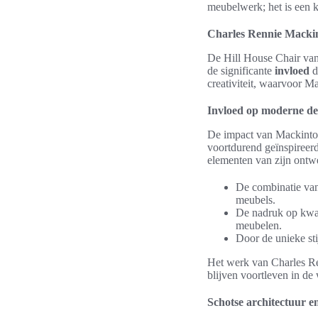
meubelwerk; het is een k
Charles Rennie Mackint
De Hill House Chair va
de significante
invloed
d
creativiteit, waarvoor 
Invloed op moderne de
De impact van Mackintos
voortdurend geïnspireer
elementen van zijn ontwe
De combinatie van 
meubels.
De nadruk op kwal
meubelen.
Door de unieke sti
Het werk van Charles Re
blijven voortleven in de
Schotse architectuur e