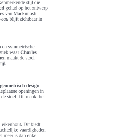
enmerkende stijl die
ed
gehad op het ontwerp
ties van Mackintosh
veau
blijft zichtbaar in
en en symmetrische
hetiek waar
Charles
en maakt de stoel
ijl.
geometrisch design
.
eplaatste openingen in
de stoel. Dit maakt het
 eikenhout. Dit biedt
achtelijke vaardigheden
el meer is dan enkel