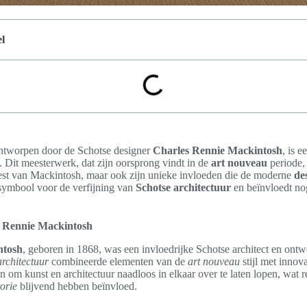
l
ontworpen door de Schotse designer
Charles Rennie Mackintosh
, is 
. Dit meesterwerk, dat zijn oorsprong vindt in de
art nouveau
periode,
eest van Mackintosh, maar ook zijn unieke invloeden die de moderne
de
 symbool voor de verfijning van
Schotse architectuur
en beïnvloedt no
es Rennie Mackintosh
ntosh
, geboren in 1868, was een invloedrijke Schotse architect en ontw
architectuur
combineerde elementen van de
art nouveau
stijl met innova
om kunst en architectuur naadloos in elkaar over te laten lopen, wat res
orie
blijvend hebben beïnvloed.