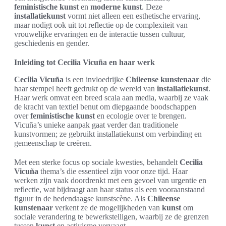
feministische kunst
en
moderne kunst
. Deze
installatiekunst
vormt niet alleen een esthetische ervaring,
maar nodigt ook uit tot reflectie op de complexiteit van
vrouwelijke ervaringen en de interactie tussen cultuur,
geschiedenis en gender.
Inleiding tot Cecilia Vicuña en haar werk
Cecilia Vicuña
is een invloedrijke
Chileense kunstenaar
die
haar stempel heeft gedrukt op de wereld van
installatiekunst
.
Haar werk omvat een breed scala aan media, waarbij ze vaak
de kracht van textiel benut om diepgaande boodschappen
over
feministische kunst
en ecologie over te brengen.
Vicuña’s unieke aanpak gaat verder dan traditionele
kunstvormen; ze gebruikt installatiekunst om verbinding en
gemeenschap te creëren.
Met een sterke focus op sociale kwesties, behandelt
Cecilia
Vicuña
thema’s die essentieel zijn voor onze tijd. Haar
werken zijn vaak doordrenkt met een gevoel van urgentie en
reflectie, wat bijdraagt aan haar status als een vooraanstaand
figuur in de hedendaagse kunstscène. Als
Chileense
kunstenaar
verkent ze de mogelijkheden van
kunst
om
sociale verandering te bewerkstelligen, waarbij ze de grenzen
tussen
kunst
en activisme vervaagt.