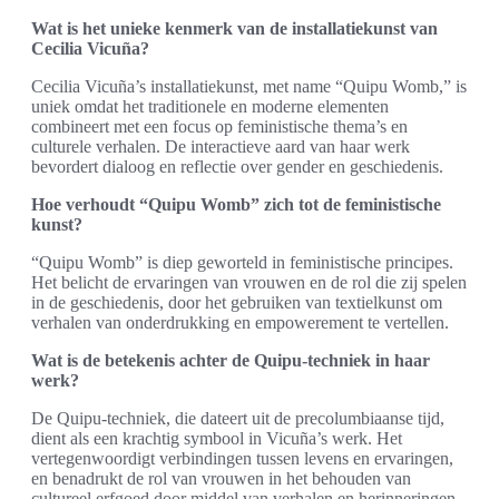
Wat is het unieke kenmerk van de installatiekunst van
Cecilia Vicuña?
Cecilia Vicuña’s installatiekunst, met name “Quipu Womb,” is
uniek omdat het traditionele en moderne elementen
combineert met een focus op feministische thema’s en
culturele verhalen. De interactieve aard van haar werk
bevordert dialoog en reflectie over gender en geschiedenis.
Hoe verhoudt “Quipu Womb” zich tot de feministische
kunst?
“Quipu Womb” is diep geworteld in feministische principes.
Het belicht de ervaringen van vrouwen en de rol die zij spelen
in de geschiedenis, door het gebruiken van textielkunst om
verhalen van onderdrukking en empowerement te vertellen.
Wat is de betekenis achter de Quipu-techniek in haar
werk?
De Quipu-techniek, die dateert uit de precolumbiaanse tijd,
dient als een krachtig symbool in Vicuña’s werk. Het
vertegenwoordigt verbindingen tussen levens en ervaringen,
en benadrukt de rol van vrouwen in het behouden van
cultureel erfgoed door middel van verhalen en herinneringen.