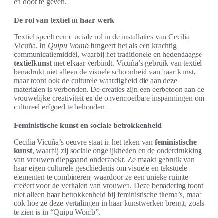
en door te geven.
De rol van textiel in haar werk
Textiel speelt een cruciale rol in de installaties van Cecilia
Vicuña. In
Quipu Womb
fungeert het als een krachtig
communicatiemiddel, waarbij het traditionele en hedendaagse
textielkunst
met elkaar verbindt. Vicuña’s gebruik van textiel
benadrukt niet alleen de visuele schoonheid van haar kunst,
maar toont ook de culturele waardigheid die aan deze
materialen is verbonden. De creaties zijn een eerbetoon aan de
vrouwelijke creativiteit en de onvermoeibare inspanningen om
cultureel erfgoed te behouden.
Feministische kunst en sociale betrokkenheid
Cecilia Vicuña’s oeuvre staat in het teken van
feministische
kunst
, waarbij zij sociale ongelijkheden en de onderdrukking
van vrouwen diepgaand onderzoekt. Ze maakt gebruik van
haar eigen culturele geschiedenis om visuele en tekstuele
elementen te combineren, waardoor ze een unieke ruimte
creëert voor de verhalen van vrouwen. Deze benadering toont
niet alleen haar betrokkenheid bij feministische thema’s, maar
ook hoe ze deze vertalingen in haar kunstwerken brengt, zoals
te zien is in “Quipu Womb”.