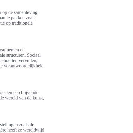
en op de samenleving.
an te pakken zoals
ie op traditionele
onsumenten en
e structuren. Sociaal
behoeften vervullen,
le verantwoordelijkheid
ojecten een blijvende
 de wereld van de kunst,
stellingen zoals de
rière heeft ze wereldwijd