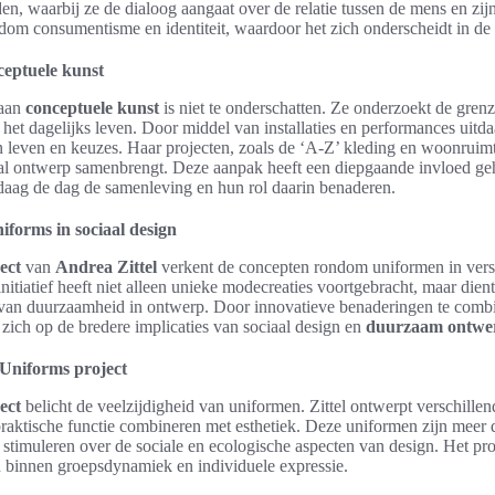
en, waarbij ze de dialoog aangaat over de relatie tussen de mens en z
dom consumentisme en identiteit, waardoor het zich onderscheidt in de
ceptuele kunst
 aan
conceptuele kunst
is niet te onderschatten. Ze onderzoekt de gren
 het dagelijks leven. Door middel van installaties en performances uitda
 leven en keuzes. Haar projecten, zoals de ‘A-Z’ kleding en woonruimt
iaal ontwerp samenbrengt. Deze aanpak heeft een diepgaande invloed g
aag de dag de samenleving en hun rol daarin benaderen.
iforms in sociaal design
ect
van
Andrea Zittel
verkent de concepten rondom uniformen in versc
initiatief heeft niet alleen unieke modecreaties voortgebracht, maar dien
ol van duurzaamheid in ontwerp. Door innovatieve benaderingen te comb
l zich op de bredere implicaties van sociaal design en
duurzaam ontwe
 Uniforms project
ect
belicht de veelzijdigheid van uniformen. Zittel ontwerpt verschillen
raktische functie combineren met esthetiek. Deze uniformen zijn meer 
 stimuleren over de sociale en ecologische aspecten van design. Het proj
n binnen groepsdynamiek en individuele expressie.