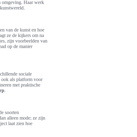
ijn omgeving. Haar werk
 kunstwereld.
zen van de kunst en hoe
agt ze de kijkers om na
es, zijn voorbeelden van
ehad op de manier
hillende sociale
t ook als platform voor
ineren met praktische
rp
.
de soorten
dan alleen mode; ze zijn
ect laat zien hoe