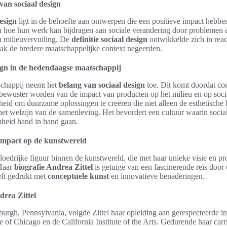
van sociaal design
esign
ligt in de behoefte aan ontwerpen die een positieve impact hebb
hoe hun werk kan bijdragen aan sociale verandering door problemen a
n milieuvervuiling. De
definitie sociaal design
ontwikkelde zich in react
k de bredere maatschappelijke context negeerden.
ign in de hedendaagse maatschappij
schappij neemt het
belang van sociaal design
toe. Dit komt doordat c
ewuster worden van de impact van producten op het milieu en op social
heid om duurzame oplossingen te creëren die niet alleen de esthetische 
et welzijn van de samenleving. Het bevordert een cultuur waarin socia
heid hand in hand gaan.
 impact op de kunstwereld
loedrijke figuur binnen de kunstwereld, die met haar unieke visie en pr
 Haar
biografie Andrea Zittel
is getuige van een fascinerende reis door
eft gedrukt met
conceptuele kunst
en innovatieve benaderingen.
drea Zittel
burgh, Pennsylvania, volgde Zittel haar opleiding aan gerespecteerde in
te of Chicago en de California Institute of the Arts. Gedurende haar car