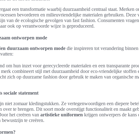
rgaat een transformatie waarbij duurzaamheid centraal staat. Merken o
processen bevorderen en milieuvriendelijke materialen gebruiken. Deze
zijn van de ecologische gevolgen van fast fashion. Consumenten vragen
 maar ook op verantwoorde wijze is geproduceerd.
rzaam ontworpen mode
den duurzaam ontworpen mode
die inspireren tot verandering binnen
vatten:
d om hun inzet voor gerecycleerde materialen en een transparante prod
 merk combineert stijl met duurzaamheid door eco-vriendelijke stoffen e
cht zich op duurzame fashion door gebruik te maken van organische mat
s sociale statement
jn niet zomaar kledingstukken. Ze vertegenwoordigen een diepere bete
over te brengen. Dit soort mode overstijgt functionaliteit en maakt g
Door het creëren van
artistieke uniformen
krijgen ontwerpers de kans
 bewustzijn te creëren.
iformen?