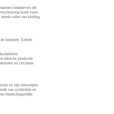
marmen initiatieven die
 verschuiving komt voort
 steeds vaker om kleding
 de industrie. Enkele
uctieketen.
n ethische productie.
erialen en circulaire
kenis en zijn ontworpen
ebruik van symboliek en
 om maatschappelijke