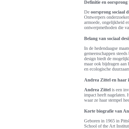
Definitie en oorsprong 
De
oorsprong sociaal d
Ontwerpers onderzoeken 
armoede, ongelijkheid e
ontwerpmethoden die vaa
Belang van sociaal des
In de hedendaagse maat
gemeenschappen steeds b
design biedt de mogelijk
maar ook bijdragen aan h
en ecologische duurzaam
Andrea Zittel en haar
Andrea Zittel
is een inv
impact heeft nagelaten.
waar ze haar stempel he
Korte biografie van An
Geboren in 1965 in Pitts
School of the Art Institu