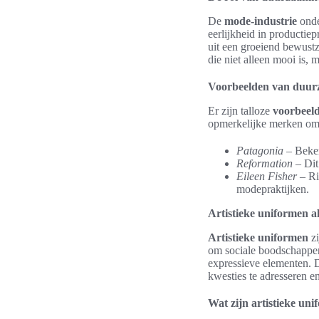
De
mode-industrie
onde
eerlijkheid in productie
uit een groeiend bewust
die niet alleen mooi is,
Voorbeelden van duu
Er zijn talloze
voorbeel
opmerkelijke merken om
Patagonia
– Beken
Reformation
– Dit
Eileen Fisher
– Ri
modepraktijken.
Artistieke uniformen al
Artistieke uniformen
zi
om sociale boodschappen 
expressieve elementen. 
kwesties te adresseren en
Wat zijn artistieke un