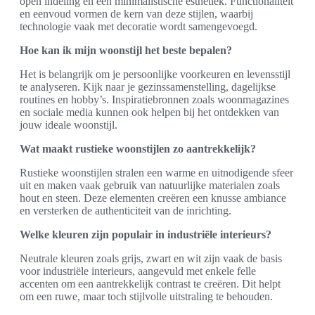
open indeling en een minimalistische esthetiek. Functionaliteit
en eenvoud vormen de kern van deze stijlen, waarbij
technologie vaak met decoratie wordt samengevoegd.
Hoe kan ik mijn woonstijl het beste bepalen?
Het is belangrijk om je persoonlijke voorkeuren en levensstijl
te analyseren. Kijk naar je gezinssamenstelling, dagelijkse
routines en hobby’s. Inspiratiebronnen zoals woonmagazines
en sociale media kunnen ook helpen bij het ontdekken van
jouw ideale woonstijl.
Wat maakt rustieke woonstijlen zo aantrekkelijk?
Rustieke woonstijlen stralen een warme en uitnodigende sfeer
uit en maken vaak gebruik van natuurlijke materialen zoals
hout en steen. Deze elementen creëren een knusse ambiance
en versterken de authenticiteit van de inrichting.
Welke kleuren zijn populair in industriële interieurs?
Neutrale kleuren zoals grijs, zwart en wit zijn vaak de basis
voor industriële interieurs, aangevuld met enkele felle
accenten om een aantrekkelijk contrast te creëren. Dit helpt
om een ruwe, maar toch stijlvolle uitstraling te behouden.