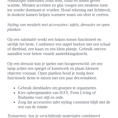
Natuurlijke materialen zoals hout, rotan en linnen geven
warmte. Metalen accenten en glas voegen een moderne toets
toe zonder dominant te worden. Houd rekening met lichtinval;
in donkere kamers helpen warmere tonen om sfeer te creëren.
Styling van meubels met accessoires: tafels, dressoirs en open
planken
Op een salontafel werkt een balans tussen functioneel en
sierlijk het beste. Combineer een stapel boeken met een schaal
of dienblad, een kaars en een klein plantje. Gebruik oneven
aantallen voor betere visuele aantrekkingskracht.
Op een dressoir kun je spelen met hoogteverschil: zet een
lamp achter een spiegel of kunstwerk en plaats kleinere
objecten vooraan. Open planken houd je rustig door
functionele items te mixen met een paar decorstukken.
Gebruik dienbladen om groepen te organiseren.
Kies opbergmanden van HAY, Ferm Living of
Brabantia voor stijl en orde.
Zorg dat accessoires tafel styling consistent blijft met de
rest van de ruimte.
Textuurmix: hoe je verschillende materialen combineert