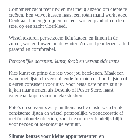
Combineer zacht met ruw en mat met glanzend om diepte te
creëren. Een velvet kussen naast een rotan mand werkt goed.
Denk aan linnen gordijnen met een wollen plaid of een leren
stoel op een zacht vloerkleed.
Wissel texturen per seizoen: licht katoen en linnen in de
zomer, wol en fluweel in de winter. Zo voelt je interieur altijd
passend en comfortabel.
Persoonlijke accenten: kunst, foto’s en verzamelde items
Kies kunst en prints die iets voor jou betekenen. Maak een
wand met lijsten in verschillende formaten en houd lijsten of
kleuren consistent voor rust. Voor betaalbare prints kun je
kijken naar merken als Desenio of Poster Store, naast
galerieaankopen voor unieke stukken.
Foto’s en souvenirs zet je in thematische clusters. Gebruik
consistente lijsten en wissel persoonlijke woondecoratie af
met functionele objecten, zodat de ruimte vriendelijk blijft
voor bezoek of toekomstige verhuur.
Slimme keuzes voor kleine appartementen en