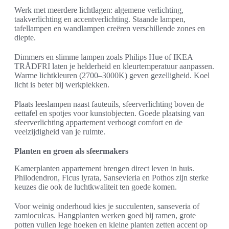
Werk met meerdere lichtlagen: algemene verlichting,
taakverlichting en accentverlichting. Staande lampen,
tafellampen en wandlampen creëren verschillende zones en
diepte.
Dimmers en slimme lampen zoals Philips Hue of IKEA
TRÅDFRI laten je helderheid en kleurtemperatuur aanpassen.
Warme lichtkleuren (2700–3000K) geven gezelligheid. Koel
licht is beter bij werkplekken.
Plaats leeslampen naast fauteuils, sfeerverlichting boven de
eettafel en spotjes voor kunstobjecten. Goede plaatsing van
sfeerverlichting appartement verhoogt comfort en de
veelzijdigheid van je ruimte.
Planten en groen als sfeermakers
Kamerplanten appartement brengen direct leven in huis.
Philodendron, Ficus lyrata, Sansevieria en Pothos zijn sterke
keuzes die ook de luchtkwaliteit ten goede komen.
Voor weinig onderhoud kies je succulenten, sanseveria of
zamioculcas. Hangplanten werken goed bij ramen, grote
potten vullen lege hoeken en kleine planten zetten accent op