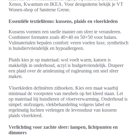
Xenos, Kwantum en IKEA. Voor designitems bekijk je VT
Wonen-shop of Søstrene Grene.
Essentiële textielitems: kussens, plaids en vloerkleden
Kussens vormen een snelle manier om sfeer te veranderen.
Combineer formaten zoals 40×40 en 50×50 voor balans.
Vulmaterialen bepalen comfort: veren voelen luxe, synthetisch
is huisdiervriendelijk en hypoallergeen.
Plaids kies je op materiaal: wol voelt warm, katoen is
makkelijk in onderhoud, acryl is budgetvriendelijk. Drapeer
een plaid over de armleuning of rugleuning om snel sfeer
maken.
Vloerkleden definiëren zithoeken. Kies een maat waarbij
minimaal de voorpoten van meubels op het kleed staan. Let
op materiaal bij huisdieren of vloerverwarming. Onderhoud is
simpel: stofzuigen, vlekbehandeling volgens label en
regelmatig luchten verlengen de levensduur van kussens
plaids vloerkleed.
Verlichting voor zachte sfeer: lampen, lichtpunten en
dimmers