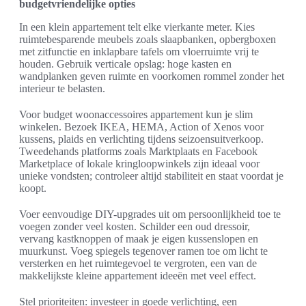
budgetvriendelijke opties
In een klein appartement telt elke vierkante meter. Kies
ruimtebesparende meubels zoals slaapbanken, opbergboxen
met zitfunctie en inklapbare tafels om vloerruimte vrij te
houden. Gebruik verticale opslag: hoge kasten en
wandplanken geven ruimte en voorkomen rommel zonder het
interieur te belasten.
Voor budget woonaccessoires appartement kun je slim
winkelen. Bezoek IKEA, HEMA, Action of Xenos voor
kussens, plaids en verlichting tijdens seizoensuitverkoop.
Tweedehands platforms zoals Marktplaats en Facebook
Marketplace of lokale kringloopwinkels zijn ideaal voor
unieke vondsten; controleer altijd stabiliteit en staat voordat je
koopt.
Voer eenvoudige DIY-upgrades uit om persoonlijkheid toe te
voegen zonder veel kosten. Schilder een oud dressoir,
vervang kastknoppen of maak je eigen kussenslopen en
muurkunst. Voeg spiegels tegenover ramen toe om licht te
versterken en het ruimtegevoel te vergroten, een van de
makkelijkste kleine appartement ideeën met veel effect.
Stel prioriteiten: investeer in goede verlichting, een