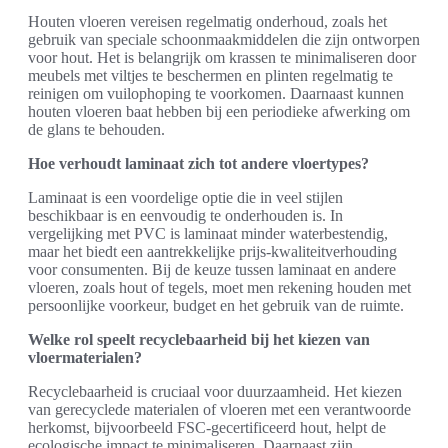
Houten vloeren vereisen regelmatig onderhoud, zoals het
gebruik van speciale schoonmaakmiddelen die zijn ontworpen
voor hout. Het is belangrijk om krassen te minimaliseren door
meubels met viltjes te beschermen en plinten regelmatig te
reinigen om vuilophoping te voorkomen. Daarnaast kunnen
houten vloeren baat hebben bij een periodieke afwerking om
de glans te behouden.
Hoe verhoudt laminaat zich tot andere vloertypes?
Laminaat is een voordelige optie die in veel stijlen
beschikbaar is en eenvoudig te onderhouden is. In
vergelijking met PVC is laminaat minder waterbestendig,
maar het biedt een aantrekkelijke prijs-kwaliteitverhouding
voor consumenten. Bij de keuze tussen laminaat en andere
vloeren, zoals hout of tegels, moet men rekening houden met
persoonlijke voorkeur, budget en het gebruik van de ruimte.
Welke rol speelt recyclebaarheid bij het kiezen van
vloermaterialen?
Recyclebaarheid is cruciaal voor duurzaamheid. Het kiezen
van gerecyclede materialen of vloeren met een verantwoorde
herkomst, bijvoorbeeld FSC-gecertificeerd hout, helpt de
ecologische impact te minimaliseren. Daarnaast zijn