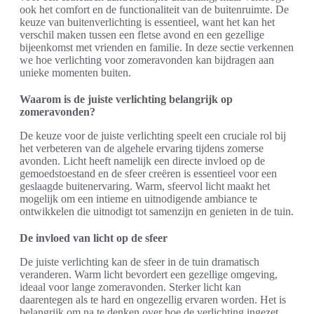
ook het comfort en de functionaliteit van de buitenruimte. De
keuze van buitenverlichting is essentieel, want het kan het
verschil maken tussen een fletse avond en een gezellige
bijeenkomst met vrienden en familie. In deze sectie verkennen
we hoe verlichting voor zomeravonden kan bijdragen aan
unieke momenten buiten.
Waarom is de juiste verlichting belangrijk op
zomeravonden?
De keuze voor de juiste verlichting speelt een cruciale rol bij
het verbeteren van de algehele ervaring tijdens zomerse
avonden. Licht heeft namelijk een directe invloed op de
gemoedstoestand en de sfeer creëren is essentieel voor een
geslaagde buitenervaring. Warm, sfeervol licht maakt het
mogelijk om een intieme en uitnodigende ambiance te
ontwikkelen die uitnodigt tot samenzijn en genieten in de tuin.
De invloed van licht op de sfeer
De juiste verlichting kan de sfeer in de tuin dramatisch
veranderen. Warm licht bevordert een gezellige omgeving,
ideaal voor lange zomeravonden. Sterker licht kan
daarentegen als te hard en ongezellig ervaren worden. Het is
belangrijk om na te denken over hoe de verlichting ingezet