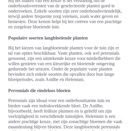
Bij het maken van een keuze is het verstandig om de
onderhoudsvereisten van de geselecteerde planten goed te
onderzoeken. Enkele soorten zijn zeer onderhoudsvriendelijk,
terwijl andere frequente zorg vereisen, zoals water geven en
bemesten. Deze kennis helpt bij het creëren van een prachtige
en zorgeloze bloeiende tuin.
Populaire soorten langbloeiende planten
Bij het kiezen van langbloeiende planten voor de tuin zijn er
tal van opties beschikbaar. Vaste planten, ook wel perennials
genoemd, zijn een uitstekende keuze voor tuinliefhebbers die
willen genieten van een kleurrijke en bloeiende omgeving
gedurende het seizoen. Onder de populaire vaste planten
bevinden zich enkele soorten die opvallen door hun lange
bloeiperiodes, zoals Astilbe en Helenium.
Perennials die eindeloos bloeien
Perennials zijn ideaal voor een onderhoudsarme tuin en
bieden vaak een indrukwekkende bloei. De Astilbe,
bijvoorbeeld, heeft feilloze pluimen en is geliefd om zijn
veelzijdigheid in verschillende tuinstijlen. Helenium is een
andere prachtige keuze, met zijn zonachtige bloemen die vaak
maandenlang blijven bloeien. Deze langbloeiende perennials