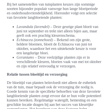
Bij het samenstellen van tuinplanten keuzes zijn sommige
soorten bijzonder populair vanwege hun lange bloeiperiode
en onderhoudsvriendelijkheid. Hieronder volgt een selectie
van favoriete langbloeiende planten:
Lavandula (lavendel)
– Deze geurige plant bloeit van
juni tot september en trekt niet alleen bijen aan, maar
geeft ook een prachtig kleurenschema.
Echinacea (zonnehoed)
– Bekend om zijn grote,
heldere bloemen, bloeit de Echinacea van juni tot
oktober, waardoor het een uitstekende keuze is voor
een langdurige bloei.
Geraniums
– Deze veelzijdige planten zijn er in
verschillende kleuren, bloeien vaak van mei tot oktober
en zijn relatief eenvoudig te verzorgen.
Relatie tussen bloeitijd en verzorging
De bloeitijd van planten beïnvloedt niet alleen de esthetiek
van de tuin, maar bepaalt ook de verzorging die nodig is.
Goede kennis van de specifieke behoeften van deze favoriete
langbloeiende planten zorgt ervoor dat ze hun volle potentieel
kunnen bereiken. Regelmatige watergift, bemesting en een
geschikte locatie dragen bij aan het succes van kleurrijke
zomerplanten. Het begrijpen van deze factoren helpt