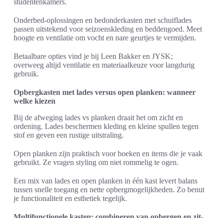
studentenkamers.
Onderbed-oplossingen en bedonderkasten met schuiflades
passen uitstekend voor seizoenskleding en beddengoed. Meet
hoogte en ventilatie om vocht en nare geurtjes te vermijden.
Betaalbare opties vind je bij Leen Bakker en JYSK;
overweeg altijd ventilatie en materiaalkeuze voor langdurig
gebruik.
Opbergkasten met lades versus open planken: wanneer
welke kiezen
Bij de afweging lades vs planken draait het om zicht en
ordening. Lades beschermen kleding en kleine spullen tegen
stof en geven een rustige uitstraling.
Open planken zijn praktisch voor boeken en items die je vaak
gebruikt. Ze vragen styling om niet rommelig te ogen.
Een mix van lades en open planken in één kast levert balans
tussen snelle toegang en nette opbergmogelijkheden. Zo benut
je functionaliteit en esthetiek tegelijk.
Multifunctionele kasten: combineren van opbergen en zit-