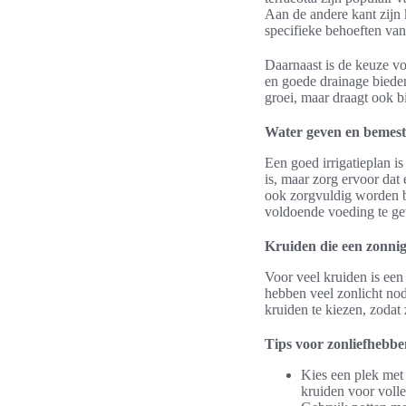
Aan de andere kant zijn 
specifieke behoeften van
Daarnaast is de keuze vo
en goede drainage bieden
groei, maar draagt ook b
Water geven en bemest
Een goed irrigatieplan i
is, maar zorg ervoor dat
ook zorgvuldig worden b
voldoende voeding te ge
Kruiden die een zonni
Voor veel kruiden is een
hebben veel zonlicht nod
kruiden te kiezen, zoda
Tips voor zonliefhebb
Kies een plek met 
kruiden voor volle