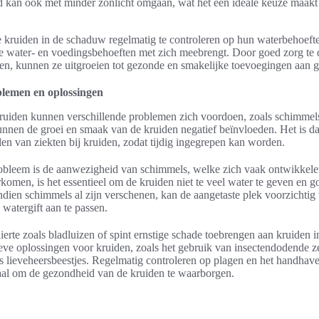
d kan ook met minder zonlicht omgaan, wat het een ideale keuze maakt
e kruiden in de schaduw regelmatig te controleren op hun waterbehoefte
e water- en voedingsbehoeften met zich meebrengt. Door goed zorg te 
, kunnen ze uitgroeien tot gezonde en smakelijke toevoegingen aan g
lemen en oplossingen
ruiden kunnen verschillende problemen zich voordoen, zoals schimmel
nnen de groei en smaak van de kruiden negatief beïnvloeden. Het is da
alen van ziekten bij kruiden, zodat tijdig ingegrepen kan worden.
leem is de aanwezigheid van schimmels, welke zich vaak ontwikkelen
komen, is het essentieel om de kruiden niet te veel water te geven en 
ndien schimmels al zijn verschenen, kan de aangetaste plek voorzichti
 watergift aan te passen.
rte zoals bladluizen of spint ernstige schade toebrengen aan kruiden i
ieve oplossingen voor kruiden, zoals het gebruik van insectendodende ze
ls lieveheersbeestjes. Regelmatig controleren op plagen en het handha
iaal om de gezondheid van de kruiden te waarborgen.