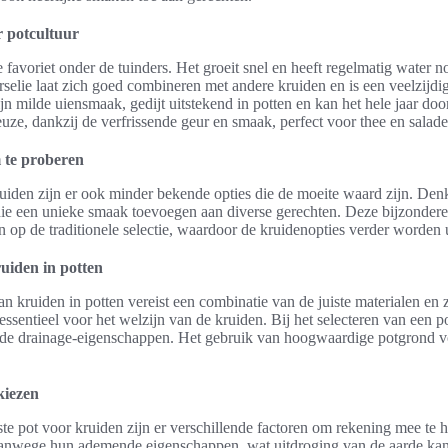
r potcultuur
e favoriet onder de tuinders. Het groeit snel en heeft regelmatig water 
selie laat zich goed combineren met andere kruiden en is een veelzijdig
jn milde uiensmaak, gedijt uitstekend in potten en kan het hele jaar d
euze, dankzij de verfrissende geur en smaak, perfect voor thee en salade
 te proberen
uiden zijn er ook minder bekende opties die de moeite waard zijn. Den
 die een unieke smaak toevoegen aan diverse gerechten. Deze bijzonder
n op de traditionele selectie, waardoor de kruidenopties verder worden 
uiden in potten
 kruiden in potten vereist een combinatie van de juiste materialen en
s essentieel voor het welzijn van de kruiden. Bij het selecteren van ee
n de drainage-eigenschappen. Het gebruik van hoogwaardige potgrond v
kiezen
iste pot voor kruiden zijn er verschillende factoren om rekening mee te
r vanwege hun ademende eigenschappen, wat uitdroging van de aarde k