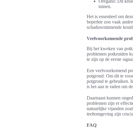
Oregano: Dit krui
tuinen.
Het is essentieel om dez
beperkte zon vaak ander
schaduwminnende kruiden
Veelvoorkomende prob
Bij het kweken van potk
problemen potkruiden ku
te zijn op de eerste sign
Een veelvoorkomend prob
potgrond. Om dit te voor
potgrond te gebruiken. I
is het aan te raden om de
Daarnaast kunnen ongedie
problemen zijn er effect
natuurlijke vijanden zoa
teeltomgeving zijn cruc
FAQ