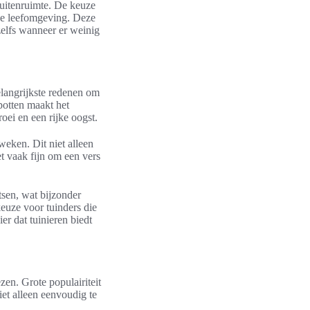
buitenruimte. De keuze
 de leefomgeving. Deze
elfs wanneer er weinig
elangrijkste redenen om
potten maakt het
oei en een rijke oogst.
weken. Dit niet alleen
et vaak fijn om een vers
tsen, wat bijzonder
euze voor tuinders die
er dat tuinieren biedt
zen. Grote populairiteit
iet alleen eenvoudig te