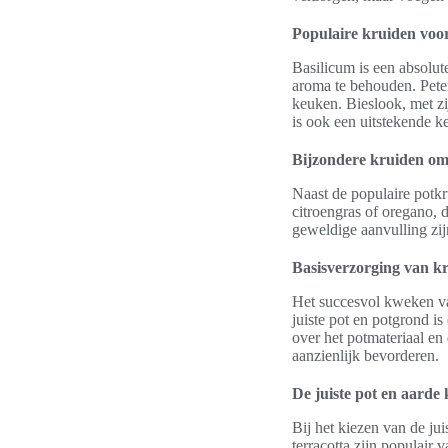
Populaire kruiden voo
Basilicum is een absolut
aroma te behouden. Peter
keuken. Bieslook, met zi
is ook een uitstekende k
Bijzondere kruiden om
Naast de populaire potkr
citroengras of oregano,
geweldige aanvulling zij
Basisverzorging van kr
Het succesvol kweken van
juiste pot en potgrond i
over het potmateriaal e
aanzienlijk bevorderen.
De juiste pot en aarde 
Bij het kiezen van de ju
terracotta zijn populai