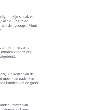
nodig om zijn smaak en
e aanvulling in de
oor worden geoogst. Munt
s.
k aan kruiden zoals
e kruiden kunnen een
uitgebreid.
 zorg. De keuze van de
n pot moet men nadenken
oor kruiden kan de groei
 houden. Potten van
an helpen voorkomen.