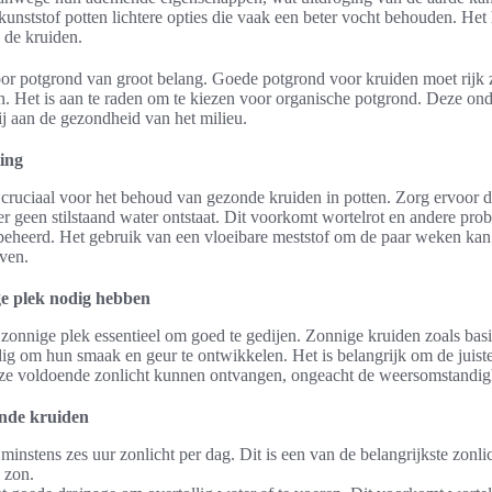
kunststof potten lichtere opties die vaak een beter vocht behouden. Het
 de kruiden.
or potgrond van groot belang. Goede potgrond voor kruiden moet rijk 
. Het is aan te raden om te kiezen voor organische potgrond. Deze onde
ij aan de gezondheid van het milieu.
ing
s cruciaal voor het behoud van gezonde kruiden in potten. Zorg ervoor da
 er geen stilstaand water ontstaat. Dit voorkomt wortelrot en andere p
eheerd. Het gebruik van een vloeibare meststof om de paar weken kan
ven.
ge plek nodig hebben
 zonnige plek essentieel om goed te gedijen. Zonnige kruiden zoals bas
ig om hun smaak en geur te ontwikkelen. Het is belangrijk om de juiste
t ze voldoende zonlicht kunnen ontvangen, ongeacht de weersomstandi
ende kruiden
minstens zes uur zonlicht per dag. Dit is een van de belangrijkste zon
 zon.