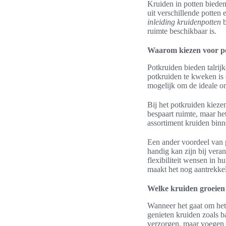
Kruiden in potten biede
uit verschillende potten
inleiding kruidenpotten
b
ruimte beschikbaar is.
Waarom kiezen voor p
Potkruiden bieden talrij
potkruiden te kweken is 
mogelijk om de ideale om
Bij het potkruiden kieze
bespaart ruimte, maar he
assortiment kruiden bin
Een ander voordeel van p
handig kan zijn bij ver
flexibiliteit wensen in h
maakt het nog aantrekkel
Welke kruiden groeien 
Wanneer het gaat om het 
genieten kruiden zoals b
verzorgen, maar voegen 