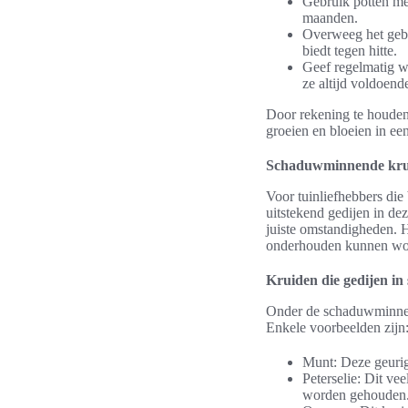
Gebruik potten me
maanden.
Overweeg het gebr
biedt tegen hitte.
Geef regelmatig wa
ze altijd voldoend
Door rekening te houden
groeien en bloeien in e
Schaduwminnende krui
Voor tuinliefhebbers die
uitstekend gedijen in de
juiste omstandigheden. H
onderhouden kunnen wo
Kruiden die gedijen i
Onder de schaduwminnend
Enkele voorbeelden zijn
Munt: Deze geurige
Peterselie: Dit ve
worden gehouden