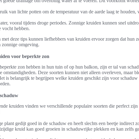
t goede drainage om overtollig water af te voeren. Dit voorkomt wortel
uik van lichte potten om de temperatuur van de aarde laag te houden, 
ter, vooral tijdens droge periodes. Zonnige kruiden kunnen snel uitdro
e vocht hebben.
 met deze tips kunnen liefhebbers van kruiden ervoor zorgen dat hun z
en zonnige omgeving.
den voor beperkte zon
 beperkte zon hebben in hun tuin of op hun balkon, zijn er tal van sc
ze omstandigheden. Deze soorten kunnen niet alleen overleven, maar bl
et is belangrijk te begrijpen welke kruiden geschikt zijn voor schaduw 
rden.
n schaduw
e kruiden vinden we verschillende populaire soorten die perfect zijn 
:
 plant gedijt goed in de schaduw en heeft slechts een beetje indirect z
elzijdige kruid kan goed groeien in schaduwrijke plekken en kan zelfs g
.