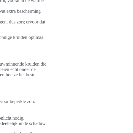
rot, vooral in de warme
wat extra bescherming
gen, dus zorg ervoor dat
onnige kruiden optimaal
haduwminnende kruiden die
oeien echt onder de
en hoe ze het beste
voor beperkte zon.
onlicht nodig.
edeeltelijk in de schaduw