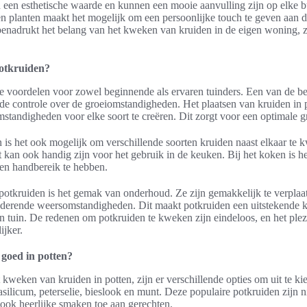
n een esthetische waarde en kunnen een mooie aanvulling zijn op elke 
 en planten maakt het mogelijk om een persoonlijke touch te geven aan
enadrukt het belang van het kweken van kruiden in de eigen woning, z
otkruiden?
ke voordelen voor zowel beginnende als ervaren tuinders. Een van de b
de controle over de groeiomstandigheden. Het plaatsen van kruiden in 
standigheden voor elke soort te creëren. Dit zorgt voor een optimale gr
n is het ook mogelijk om verschillende soorten kruiden naast elkaar te k
t kan ook handig zijn voor het gebruik in de keuken. Bij het koken is h
nen handbereik te hebben.
otkruiden is het gemak van onderhoud. Ze zijn gemakkelijk te verplaa
anderende weersomstandigheden. Dit maakt potkruiden een uitstekende k
un tuin. De redenen om potkruiden te kweken zijn eindeloos, en het plezi
ijker.
goed in potten?
kweken van kruiden in potten, zijn er verschillende opties om uit te kie
asilicum, peterselie, bieslook en munt. Deze populaire potkruiden zijn n
ook heerlijke smaken toe aan gerechten.