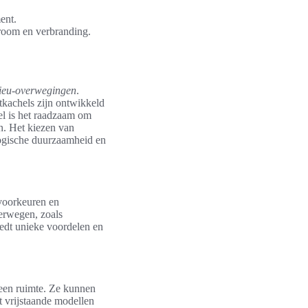
ent.
room en verbranding.
ieu-overwegingen
.
tkachels zijn ontwikkeld
el is het raadzaam om
n. Het kiezen van
logische duurzaamheid en
rvoorkeuren en
verwegen, zoals
iedt unieke voordelen en
 een ruimte. Ze kunnen
t vrijstaande modellen