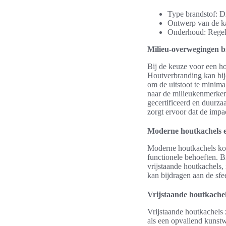
Type brandstof: D
Ontwerp van de ka
Onderhoud: Regelm
Milieu-overwegingen bi
Bij de keuze voor een ho
Houtverbranding kan bijd
om de uitstoot te minima
naar de milieukenmerken 
gecertificeerd en duurz
zorgt ervoor dat de impac
Moderne houtkachels e
Moderne houtkachels kom
functionele behoeften. B
vrijstaande houtkachels,
kan bijdragen aan de sfee
Vrijstaande houtkachel
Vrijstaande houtkachels 
als een opvallend kunstw