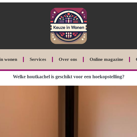
in wonen
Services
Over ons
Online magazine
Welke houtkachel is geschikt voor een hoekopstelling?