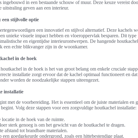
s ingebouwd in een bestaande schouw of muur. Deze keuze vereist doo
uitstraling geven aan een interieur.
en stijlvolle optie
rtegenwoordigen een innovatief en stijlvol alternatief. Deze kachels 
een unieke visuele impact hebben en vloeroppervlak besparen. Dit typ
imalistische en eigentijdse interieurontwerpen. De hangende houtkachel 
k een echte blikvanger zijn in de woonkamer.
tkachel in de hoek
en houtkachel in de hoek is het van groot belang om enkele cruciale stap
correcte installatie zorgt ervoor dat de kachel optimaal functioneert en d
nder worden de noodzakelijke stappen uiteengezet.
 installatie
egint met de voorbereiding. Het is essentieel om de juiste materialen en
egint. Volg deze stappen voor een zorgvuldige houtkachel installatie:
 locatie in de hoek van de ruimte.
loer sterk genoeg is om het gewicht van de houtkachel te dragen.
te afstand tot brandbare materialen.
p een goedgekeurde ondergrond, zoals een hittebestendige plaat.