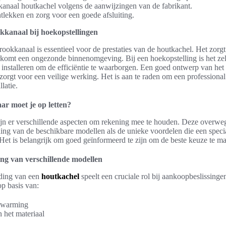
kkanaal houtkachel volgens de aanwijzingen van de fabrikant.
tlekken en zorg voor een goede afsluiting.
kkanaal bij hoekopstellingen
ookkanaal is essentieel voor de prestaties van de houtkachel. Het zorgt
komt een ongezonde binnenomgeving. Bij een hoekopstelling is het zel
e installeren om de efficiëntie te waarborgen. Een goed ontwerp van he
zorgt voor een veilige werking. Het is aan te raden om een professional 
llatie.
r moet je op letten?
ijn er verschillende aspecten om rekening mee te houden. Deze overwe
ding van de beschikbare modellen als de unieke voordelen die een specia
Het is belangrijk om goed geïnformeerd te zijn om de beste keuze te ma
ing van verschillende modellen
uding van een
houtkachel
speelt een cruciale rol bij aankoopbeslissingen
op basis van:
erwarming
het materiaal