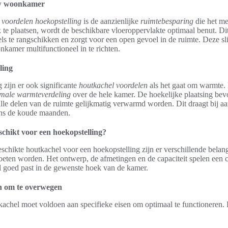
uw woonkamer
e
voordelen hoekopstelling
is de aanzienlijke
ruimtebesparing
die het me
 te plaatsen, wordt de beschikbare vloeroppervlakte optimaal benut. Di
s te rangschikken en zorgt voor een open gevoel in de ruimte. Deze sl
kamer multifunctioneel in te richten.
ling
 zijn er ook significante
houtkachel voordelen
als het gaat om warmte.
imale warmteverdeling
over de hele kamer. De hoekelijke plaatsing bevo
lle delen van de ruimte gelijkmatig verwarmd worden. Dit draagt bij a
dens de koude maanden.
schikt voor een hoekopstelling?
eschikte houtkachel voor een hoekopstelling zijn er verschillende belan
en worden. Het ontwerp, de afmetingen en de capaciteit spelen een cru
l goed past in de gewenste hoek van de kamer.
n om te overwegen
kachel moet voldoen aan specifieke eisen om optimaal te functioneren.