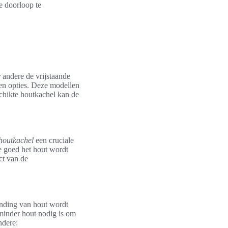
e doorloop te
 andere de vrijstaande
en opties. Deze modellen
eschikte houtkachel kan de
houtkachel
een cruciale
e goed het hout wordt
ct van de
anding van hout wordt
 minder hout nodig is om
ndere: