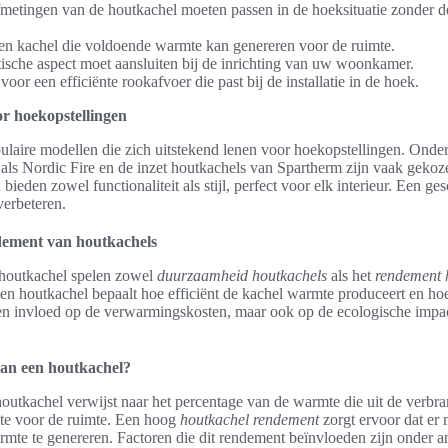
metingen van de houtkachel moeten passen in de hoeksituatie zonder d
en kachel die voldoende warmte kan genereren voor de ruimte.
ische aspect moet aansluiten bij de inrichting van uw woonkamer.
oor een efficiënte rookafvoer die past bij de installatie in de hoek.
r hoekopstellingen
pulaire modellen die zich uitstekend lenen voor hoekopstellingen. Onder
als Nordic Fire en de inzet houtkachels van Spartherm zijn vaak gekoz
 bieden zowel functionaliteit als stijl, perfect voor elk interieur. Een g
verbeteren.
ement van houtkachels
 houtkachel spelen zowel
duurzaamheid houtkachels
als het
rendement 
en houtkachel bepaalt hoe efficiënt de kachel warmte produceert en ho
leen invloed op de verwarmingskosten, maar ook op de ecologische impa
van een houtkachel?
outkachel verwijst naar het percentage van de warmte die uit de verbr
te voor de ruimte. Een hoog
houtkachel rendement
zorgt ervoor dat er
mte te genereren. Factoren die dit rendement beïnvloeden zijn onder a