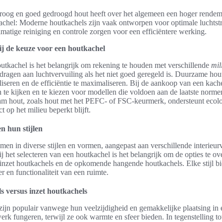
roog en goed gedroogd hout heeft over het algemeen een hoger rendem
chel: Moderne houtkachels zijn vaak ontworpen voor optimale luchtst
atige reiniging en controle zorgen voor een efficiëntere werking.
j de keuze voor een houtkachel
utkachel is het belangrijk om rekening te houden met verschillende
mil
ragen aan luchtvervuiling als het niet goed geregeld is. Duurzame hou
liseren en de efficiëntie te maximaliseren. Bij de aankoop van een kach
te kijken en te kiezen voor modellen die voldoen aan de laatste norme
aam hout, zoals hout met het PEFC- of FSC-keurmerk, ondersteunt eco
t op het milieu beperkt blijft.
n hun stijlen
en in diverse stijlen en vormen, aangepast aan verschillende interieu
ij het selecteren van een houtkachel is het belangrijk om de opties te o
 inzet houtkachels en de opkomende hangende houtkachels. Elke stijl b
r en functionaliteit van een ruimte.
s versus inzet houtkachels
zijn populair vanwege hun veelzijdigheid en gemakkelijke plaatsing in
erk fungeren, terwijl ze ook warmte en sfeer bieden. In tegenstelling to