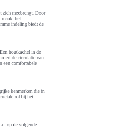
t zich meebrengt. Door
t maakt het
imme indeling biedt de
 Een houtkachel in de
rdert de circulatie van
an een comfortabele
grijke kenmerken die in
ciale rol bij het
 Let op de volgende