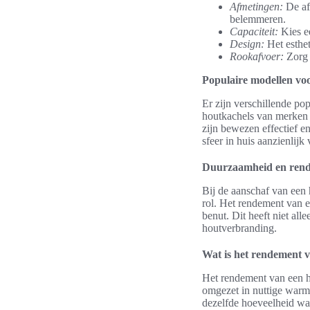
Afmetingen:
De af
belemmeren.
Capaciteit:
Kies e
Design:
Het esthet
Rookafvoer:
Zorg v
Populaire modellen voo
Er zijn verschillende po
houtkachels van merken 
zijn bewezen effectief en
sfeer in huis aanzienlijk 
Duurzaamheid en rend
Bij de aanschaf van een
rol. Het rendement van e
benut. Dit heeft niet al
houtverbranding.
Wat is het rendement 
Het rendement van een h
omgezet in nuttige warm
dezelfde hoeveelheid war