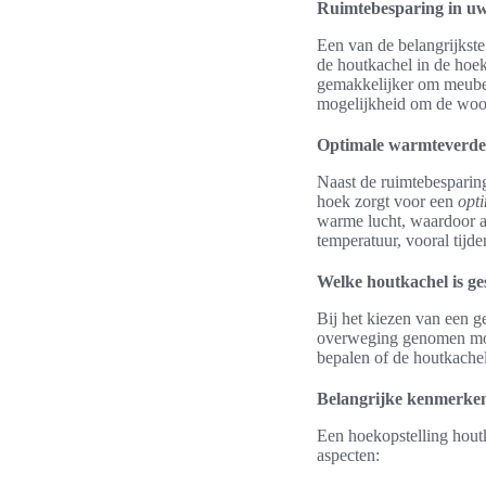
Ruimtebesparing in 
Een van de belangrijkst
de houtkachel in de hoek
gemakkelijker om meubel
mogelijkheid om de woon
Optimale warmteverde
Naast de ruimtebesparing
hoek zorgt voor een
opt
warme lucht, waardoor a
temperatuur, vooral tij
Welke houtkachel is ge
Bij het kiezen van een g
overweging genomen moet
bepalen of de houtkache
Belangrijke kenmerke
Een hoekopstelling hout
aspecten: