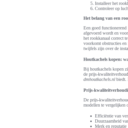
Installeer het roo
Controleer op luch
Het belang van een roo
Een goed functionerend r
afgevoerd wordt en voor
het rookkanaal correct t
voorkomt obstructies en 
twijfels zijn over de insta
Houtkachels kopen: waa
Bij houtkachels kopen z
de prijs-kwaliteitverhou
dmhoutkachels.nl
biedt. 
Prijs-kwaliteitverhoud
De prijs-kwaliteitverho
modellen te vergelijken 
Efficiëntie van v
Duurzaamheid van 
Merk en reputatie