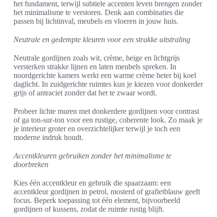
het fundament, terwijl subtiele accenten leven brengen zonder
het minimalisme te verstoren. Denk aan combinaties die
passen bij lichtinval, meubels en vloeren in jouw huis.
Neutrale en gedempte kleuren voor een strakke uitstraling
Neutrale gordijnen zoals wit, crème, beige en lichtgrijs
versterken strakke lijnen en laten meubels spreken. In
noordgerichte kamers werkt een warme crème beter bij koel
daglicht. In zuidgerichte ruimtes kun je kiezen voor donkerder
grijs of antraciet zonder dat het te zwaar wordt.
Probeer lichte muren met donkerdere gordijnen voor contrast
of ga ton-sur-ton voor een rustige, coherente look. Zo maak je
je interieur groter en overzichtelijker terwijl je toch een
moderne indruk houdt.
Accentkleuren gebruiken zonder het minimalisme te
doorbreken
Kies één accentkleur en gebruik die spaarzaam: een
accentkleur gordijnen in petrol, mosterd of grafietblauw geeft
focus. Beperk toepassing tot één element, bijvoorbeeld
gordijnen of kussens, zodat de ruimte rustig blijft.