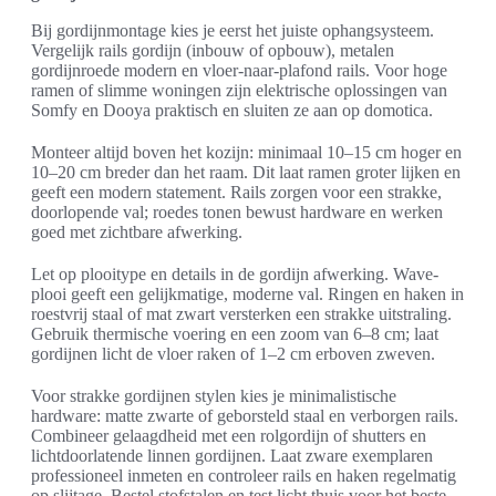
Bij gordijnmontage kies je eerst het juiste ophangsysteem.
Vergelijk rails gordijn (inbouw of opbouw), metalen
gordijnroede modern en vloer-naar-plafond rails. Voor hoge
ramen of slimme woningen zijn elektrische oplossingen van
Somfy en Dooya praktisch en sluiten ze aan op domotica.
Monteer altijd boven het kozijn: minimaal 10–15 cm hoger en
10–20 cm breder dan het raam. Dit laat ramen groter lijken en
geeft een modern statement. Rails zorgen voor een strakke,
doorlopende val; roedes tonen bewust hardware en werken
goed met zichtbare afwerking.
Let op plooitype en details in de gordijn afwerking. Wave-
plooi geeft een gelijkmatige, moderne val. Ringen en haken in
roestvrij staal of mat zwart versterken een strakke uitstraling.
Gebruik thermische voering en een zoom van 6–8 cm; laat
gordijnen licht de vloer raken of 1–2 cm erboven zweven.
Voor strakke gordijnen stylen kies je minimalistische
hardware: matte zwarte of geborsteld staal en verborgen rails.
Combineer gelaagdheid met een rolgordijn of shutters en
lichtdoorlatende linnen gordijnen. Laat zware exemplaren
professioneel inmeten en controleer rails en haken regelmatig
op slijtage. Bestel stofstalen en test licht thuis voor het beste