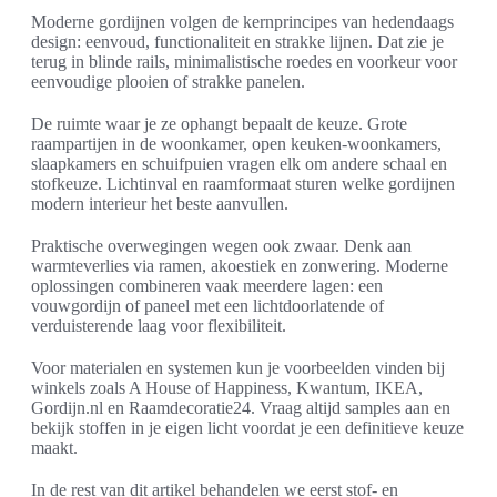
Moderne gordijnen volgen de kernprincipes van hedendaags
design: eenvoud, functionaliteit en strakke lijnen. Dat zie je
terug in blinde rails, minimalistische roedes en voorkeur voor
eenvoudige plooien of strakke panelen.
De ruimte waar je ze ophangt bepaalt de keuze. Grote
raampartijen in de woonkamer, open keuken-woonkamers,
slaapkamers en schuifpuien vragen elk om andere schaal en
stofkeuze. Lichtinval en raamformaat sturen welke gordijnen
modern interieur het beste aanvullen.
Praktische overwegingen wegen ook zwaar. Denk aan
warmteverlies via ramen, akoestiek en zonwering. Moderne
oplossingen combineren vaak meerdere lagen: een
vouwgordijn of paneel met een lichtdoorlatende of
verduisterende laag voor flexibiliteit.
Voor materialen en systemen kun je voorbeelden vinden bij
winkels zoals A House of Happiness, Kwantum, IKEA,
Gordijn.nl en Raamdecoratie24. Vraag altijd samples aan en
bekijk stoffen in je eigen licht voordat je een definitieve keuze
maakt.
In de rest van dit artikel behandelen we eerst stof- en