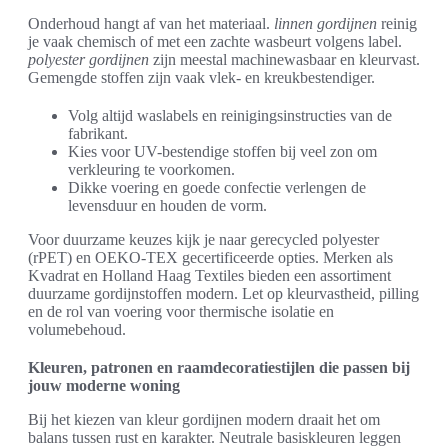
Onderhoud hangt af van het materiaal.
linnen gordijnen
reinig
je vaak chemisch of met een zachte wasbeurt volgens label.
polyester gordijnen
zijn meestal machinewasbaar en kleurvast.
Gemengde stoffen zijn vaak vlek- en kreukbestendiger.
Volg altijd waslabels en reinigingsinstructies van de
fabrikant.
Kies voor UV-bestendige stoffen bij veel zon om
verkleuring te voorkomen.
Dikke voering en goede confectie verlengen de
levensduur en houden de vorm.
Voor duurzame keuzes kijk je naar gerecycled polyester
(rPET) en OEKO-TEX gecertificeerde opties. Merken als
Kvadrat en Holland Haag Textiles bieden een assortiment
duurzame gordijnstoffen modern. Let op kleurvastheid, pilling
en de rol van voering voor thermische isolatie en
volumebehoud.
Kleuren, patronen en raamdecoratiestijlen die passen bij
jouw moderne woning
Bij het kiezen van kleur gordijnen modern draait het om
balans tussen rust en karakter. Neutrale basiskleuren leggen