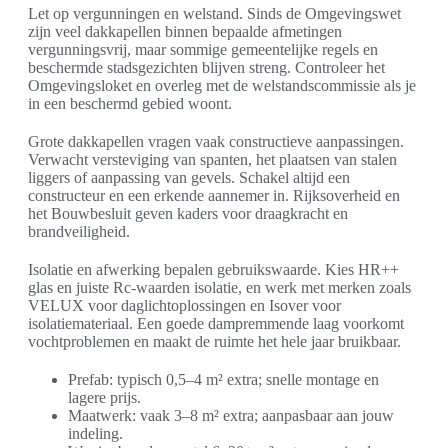
Let op vergunningen en welstand. Sinds de Omgevingswet
zijn veel dakkapellen binnen bepaalde afmetingen
vergunningsvrij, maar sommige gemeentelijke regels en
beschermde stadsgezichten blijven streng. Controleer het
Omgevingsloket en overleg met de welstandscommissie als je
in een beschermd gebied woont.
Grote dakkapellen vragen vaak constructieve aanpassingen.
Verwacht versteviging van spanten, het plaatsen van stalen
liggers of aanpassing van gevels. Schakel altijd een
constructeur en een erkende aannemer in. Rijksoverheid en
het Bouwbesluit geven kaders voor draagkracht en
brandveiligheid.
Isolatie en afwerking bepalen gebruikswaarde. Kies HR++
glas en juiste Rc-waarden isolatie, en werk met merken zoals
VELUX voor daglichtoplossingen en Isover voor
isolatiemateriaal. Een goede dampremmende laag voorkomt
vochtproblemen en maakt de ruimte het hele jaar bruikbaar.
Prefab: typisch 0,5–4 m² extra; snelle montage en
lagere prijs.
Maatwerk: vaak 3–8 m² extra; aanpasbaar aan jouw
indeling.