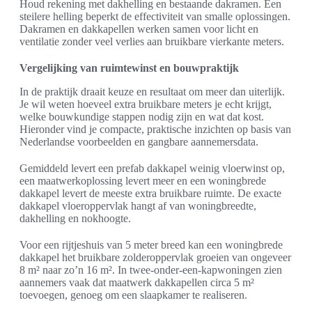
Houd rekening met dakhelling en bestaande dakramen. Een
steilere helling beperkt de effectiviteit van smalle oplossingen.
Dakramen en dakkapellen werken samen voor licht en
ventilatie zonder veel verlies aan bruikbare vierkante meters.
Vergelijking van ruimtewinst en bouwpraktijk
In de praktijk draait keuze en resultaat om meer dan uiterlijk.
Je wil weten hoeveel extra bruikbare meters je echt krijgt,
welke bouwkundige stappen nodig zijn en wat dat kost.
Hieronder vind je compacte, praktische inzichten op basis van
Nederlandse voorbeelden en gangbare aannemersdata.
Gemiddeld levert een prefab dakkapel weinig vloerwinst op,
een maatwerkoplossing levert meer en een woningbrede
dakkapel levert de meeste extra bruikbare ruimte. De exacte
dakkapel vloeroppervlak hangt af van woningbreedte,
dakhelling en nokhoogte.
Voor een rijtjeshuis van 5 meter breed kan een woningbrede
dakkapel het bruikbare zolderoppervlak groeien van ongeveer
8 m² naar zo’n 16 m². In twee-onder-een-kapwoningen zien
aannemers vaak dat maatwerk dakkapellen circa 5 m²
toevoegen, genoeg om een slaapkamer te realiseren.