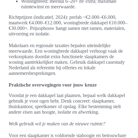
Woningbreed: meestal 6–20+ m² extra; maximale
ruimtewinst en meerwaarde.
Richtprijzen (indicatief, 2024): prefab ~€2.000–€6.000,
maatwerk €4.000–€12.000, woningbrede dakkapel €10.000–
€30.000+. Prijsopbouw hangt samen met ramen, materialen,
uitvoering en isolatie.
Makelaars en regionale taxaties bepalen uiteindelijke
meerwaarde. Een woningbrede dakkapel verhoogt vaak de
verkoopkans doordat extra functionele slaapkamers de
woning aantrekkelijker maken. Gebruik dakkapel casestudy
Nederland als referentie bij offertes en lokale
aannemersbesprekingen.
Praktische overwegingen voor jouw keuze
Voordat je een dakkapel laat plaatsen, bepaal welk dakkapel
gebruik je voor ogen hebt. Denk concreet: slaapkamer,
thuiskantoor, speelkamer of opslag. Elke bestemming stelt
andere eisen aan hoogte, isolatie en afwerking.
Welk gebruik wil je maken van de nieuwe ruimte?
Voor een slaapkamer is voldoende stahoogte en betrouwbare