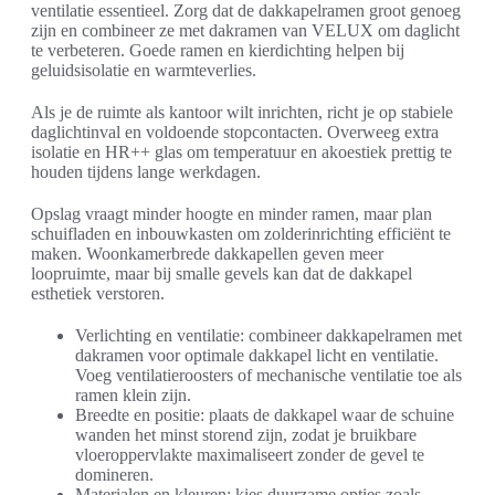
ventilatie essentieel. Zorg dat de dakkapelramen groot genoeg
zijn en combineer ze met dakramen van VELUX om daglicht
te verbeteren. Goede ramen en kierdichting helpen bij
geluidsisolatie en warmteverlies.
Als je de ruimte als kantoor wilt inrichten, richt je op stabiele
daglichtinval en voldoende stopcontacten. Overweeg extra
isolatie en HR++ glas om temperatuur en akoestiek prettig te
houden tijdens lange werkdagen.
Opslag vraagt minder hoogte en minder ramen, maar plan
schuifladen en inbouwkasten om zolderinrichting efficiënt te
maken. Woonkamerbrede dakkapellen geven meer
loopruimte, maar bij smalle gevels kan dat de dakkapel
esthetiek verstoren.
Verlichting en ventilatie: combineer dakkapelramen met
dakramen voor optimale dakkapel licht en ventilatie.
Voeg ventilatieroosters of mechanische ventilatie toe als
ramen klein zijn.
Breedte en positie: plaats de dakkapel waar de schuine
wanden het minst storend zijn, zodat je bruikbare
vloeroppervlakte maximaliseert zonder de gevel te
domineren.
Materialen en kleuren: kies duurzame opties zoals