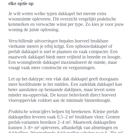
elke optie op
Je wilt weten welke typen dakkapel het meeste extra
woonruimte opleveren. Dit overzicht vergelijkt praktische
kenmerken en verwachte winst per type. Zo kies je voor jouw
woning de juiste oplossing.
Verschillende uitvoeringen
bepalen hoeveel bruikbare
vierkante meters je erbij krijgt. Een opbouwdakkapel of
prefab dakkapel is snel te plaatsen en vaak compacter. Een
maatwerk dakkapel biedt meer vrijheid in breedte en hoogte.
Een woningbrede dakkapel maximaliseert de ruimte, maar
vraagt vaak meer constructie en vergunningen.
Let op het daktype: een vlak dak dakkapel geeft doorgaans
meer hoofdruimte in het midden. Een zadeldak dakkapel kan
beter aansluiten op bestaande daklijnen, maar levert soms
minder sta-oppervlak. De keuze beïnvloedt direct hoeveel
vloeroppervlak voldoet aan de minimale binnenhoogte.
Praktische winstcijfers
helpen bij berekenen. Kleine prefab
dakkapellen leveren vaak 0,5–2 m² bruikbare vloer. Grotere
prefab-varianten bereiken 2–4 m². Maatwerk dakkapellen
kunnen 3–8+ m² opleveren, afhankelijk van afmetingen en
dakhelling. Woningbrede dakkapellen schalen naar 6–20+ m²