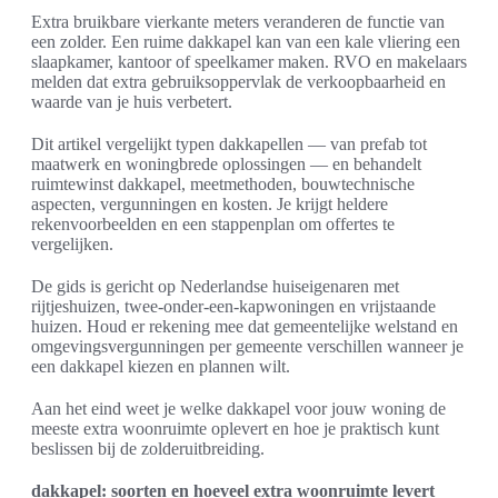
Extra bruikbare vierkante meters veranderen de functie van
een zolder. Een ruime dakkapel kan van een kale vliering een
slaapkamer, kantoor of speelkamer maken. RVO en makelaars
melden dat extra gebruiksoppervlak de verkoopbaarheid en
waarde van je huis verbetert.
Dit artikel vergelijkt typen dakkapellen — van prefab tot
maatwerk en woningbrede oplossingen — en behandelt
ruimtewinst dakkapel, meetmethoden, bouwtechnische
aspecten, vergunningen en kosten. Je krijgt heldere
rekenvoorbeelden en een stappenplan om offertes te
vergelijken.
De gids is gericht op Nederlandse huiseigenaren met
rijtjeshuizen, twee-onder-een-kapwoningen en vrijstaande
huizen. Houd er rekening mee dat gemeentelijke welstand en
omgevingsvergunningen per gemeente verschillen wanneer je
een dakkapel kiezen en plannen wilt.
Aan het eind weet je welke dakkapel voor jouw woning de
meeste extra woonruimte oplevert en hoe je praktisch kunt
beslissen bij de zolderuitbreiding.
dakkapel: soorten en hoeveel extra woonruimte levert