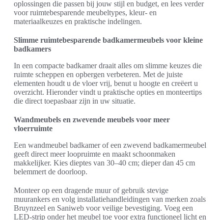
oplossingen die passen bij jouw stijl en budget, en lees verder
voor ruimtebesparende meubeltypes, kleur- en
materiaalkeuzes en praktische indelingen.
Slimme ruimtebesparende badkamermeubels voor kleine
badkamers
In een compacte badkamer draait alles om slimme keuzes die
ruimte scheppen en opbergen verbeteren. Met de juiste
elementen houdt u de vloer vrij, benut u hoogte en creëert u
overzicht. Hieronder vindt u praktische opties en monteertips
die direct toepasbaar zijn in uw situatie.
Wandmeubels en zwevende meubels voor meer
vloerruimte
Een wandmeubel badkamer of een zwevend badkamermeubel
geeft direct meer loopruimte en maakt schoonmaken
makkelijker. Kies dieptes van 30–40 cm; dieper dan 45 cm
belemmert de doorloop.
Monteer op een dragende muur of gebruik stevige
muurankers en volg installatiehandleidingen van merken zoals
Bruynzeel en Saniweb voor veilige bevestiging. Voeg een
LED-strip onder het meubel toe voor extra functioneel licht en