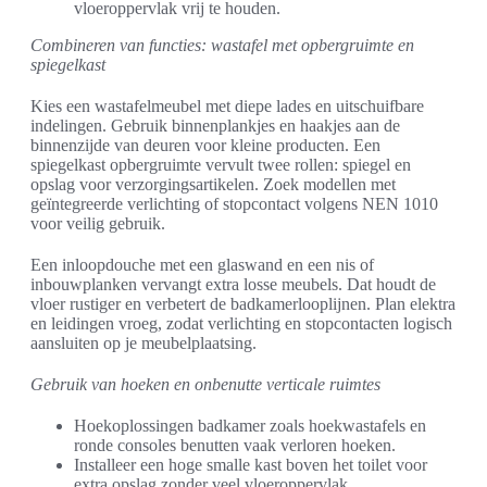
vloeroppervlak vrij te houden.
Combineren van functies: wastafel met opbergruimte en
spiegelkast
Kies een wastafelmeubel met diepe lades en uitschuifbare
indelingen. Gebruik binnenplankjes en haakjes aan de
binnenzijde van deuren voor kleine producten. Een
spiegelkast opbergruimte vervult twee rollen: spiegel en
opslag voor verzorgingsartikelen. Zoek modellen met
geïntegreerde verlichting of stopcontact volgens NEN 1010
voor veilig gebruik.
Een inloopdouche met een glaswand en een nis of
inbouwplanken vervangt extra losse meubels. Dat houdt de
vloer rustiger en verbetert de badkamerlooplijnen. Plan elektra
en leidingen vroeg, zodat verlichting en stopcontacten logisch
aansluiten op je meubelplaatsing.
Gebruik van hoeken en onbenutte verticale ruimtes
Hoekoplossingen badkamer zoals hoekwastafels en
ronde consoles benutten vaak verloren hoeken.
Installeer een hoge smalle kast boven het toilet voor
extra opslag zonder veel vloeroppervlak.