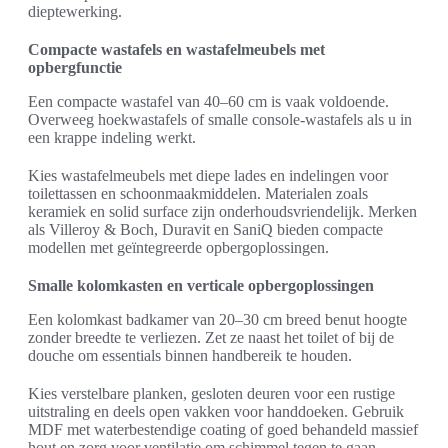
dieptewerking.
Compacte wastafels en wastafelmeubels met
opbergfunctie
Een compacte wastafel van 40–60 cm is vaak voldoende.
Overweeg hoekwastafels of smalle console-wastafels als u in
een krappe indeling werkt.
Kies wastafelmeubels met diepe lades en indelingen voor
toilettassen en schoonmaakmiddelen. Materialen zoals
keramiek en solid surface zijn onderhoudsvriendelijk. Merken
als Villeroy & Boch, Duravit en SaniQ bieden compacte
modellen met geïntegreerde opbergoplossingen.
Smalle kolomkasten en verticale opbergoplossingen
Een kolomkast badkamer van 20–30 cm breed benut hoogte
zonder breedte te verliezen. Zet ze naast het toilet of bij de
douche om essentials binnen handbereik te houden.
Kies verstelbare planken, gesloten deuren voor een rustige
uitstraling en deels open vakken voor handdoeken. Gebruik
MDF met waterbestendige coating of goed behandeld massief
hout en zorg voor ventilatie om schimmel tegen te gaan.