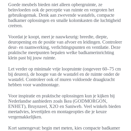
Goede meubels bieden niet alleen opbergruimte, ze
beïnvloeden ook de perceptie van ruimte en vergroten het
gebruiksgemak. Denk aan zwevende wastafels, compacte
badkamer oplossingen en smalle kolomkasten die luchtigheid
creëren.
Voordat je koopt, meet je nauwkeurig: breedte, diepte,
deuropening en de positie van afvoer en leidingen. Controleer
deur- en raamwerking, verlichtingspunten en ventilatie. Deze
praktische meetpunten bepalen welke badkamerinrichting
klein past bij jouw ruimte.
Let verder op minimale vrije loopruimte (ongeveer 60–75 cm
bij deuren), de hoogte van de wastafel en de ruimte onder de
wastafel. Controleer ook of muren voldoende draagkracht
hebben voor wandmontage.
Voor inspiratie en praktische oplossingen kun je kijken bij
Nederlandse aanbieders zoals Ikea (GODMORGON,
ENHET), Bruynzeel, X2O en Saniweb. Veel winkels bieden
meetadvies, levertijden en montageopties die je keuze
vergemakkelijken.
Kort samengevat: begin met meten, kies compacte badkamer