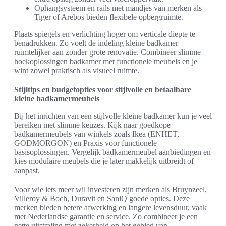
Ophangsysteem en rails met mandjes van merken als
Tiger of Arebos bieden flexibele opbergruimte.
Plaats spiegels en verlichting hoger om verticale diepte te
benadrukken. Zo voelt de indeling kleine badkamer
ruimtelijker aan zonder grote renovatie. Combineer slimme
hoekoplossingen badkamer met functionele meubels en je
wint zowel praktisch als visueel ruimte.
Stijltips en budgetopties voor stijlvolle en betaalbare
kleine badkamermeubels
Bij het inrichten van een stijlvolle kleine badkamer kun je veel
bereiken met slimme keuzes. Kijk naar goedkope
badkamermeubels van winkels zoals Ikea (ENHET,
GODMORGON) en Praxis voor functionele
basisoplossingen. Vergelijk badkamermeubel aanbiedingen en
kies modulaire meubels die je later makkelijk uitbreidt of
aanpast.
Voor wie iets meer wil investeren zijn merken als Bruynzeel,
Villeroy & Boch, Duravit en SaniQ goede opties. Deze
merken bieden betere afwerking en langere levensduur, vaak
met Nederlandse garantie en service. Zo combineer je een
nette uitstraling met zekerheid op het gebied van