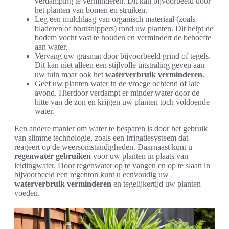
verdamping te verminderen. Dit kan bijvoorbeeld door
het planten van bomen en struiken.
Leg een mulchlaag van organisch materiaal (zoals
bladeren of houtsnippers) rond uw planten. Dit helpt de
bodem vocht vast te houden en vermindert de behoefte
aan water.
Vervang uw grasmat door bijvoorbeeld grind of tegels.
Dit kan niet alleen een stijlvolle uitstraling geven aan
uw tuin maar ook het
waterverbruik verminderen
.
Geef uw planten water in de vroege ochtend of late
avond. Hierdoor verdampt er minder water door de
hitte van de zon en krijgen uw planten toch voldoende
water.
Een andere manier om water te besparen is door het gebruik
van slimme technologie, zoals een irrigatiesysteem dat
reageert op de weersomstandigheden. Daarnaast kunt u
regenwater gebruiken
voor uw planten in plaats van
leidingwater. Door regenwater op te vangen en op te slaan in
bijvoorbeeld een regenton kunt u eenvoudig uw
waterverbruik verminderen
en tegelijkertijd uw planten
voeden.