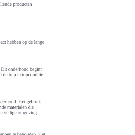
illende producten
mpact hebben op de lange
 Dit onderhoud begint
 de trap in topconditie
nderhoud. Het gebruik
de materialen die
en veilige omgeving.
rappen te behouden. Het