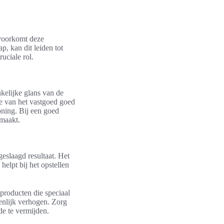
voorkomt deze
p, kan dit leiden tot
uciale rol.
nkelijke glans van de
e van het vastgoed goed
oning. Bij een goed
 maakt.
geslaagd resultaat. Het
elpt bij het opstellen
 producten die speciaal
enlijk verhogen. Zorg
de te vermijden.