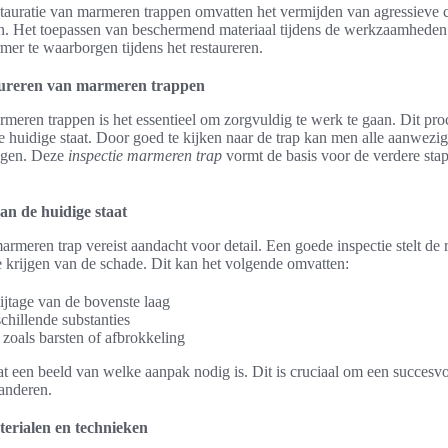
estauratie van marmeren trappen omvatten het vermijden van agressieve 
. Het toepassen van beschermend materiaal tijdens de werkzaamheden i
rmer te waarborgen tijdens het restaureren.
aureren van marmeren trappen
armeren trappen is het essentieel om zorgvuldig te werk te gaan. Dit pr
e huidige staat. Door goed te kijken naar de trap kan men alle aanwezig
engen. Deze
inspectie marmeren trap
vormt de basis voor de verdere stap
van de huidige staat
rmeren trap vereist aandacht voor detail. Een goede inspectie stelt de r
te krijgen van de schade. Dit kan het volgende omvatten:
ijtage van de bovenste laag
chillende substanties
 zoals barsten of afbrokkeling
at een beeld van welke aanpak nodig is. Dit is cruciaal om een succesv
anderen.
terialen en technieken