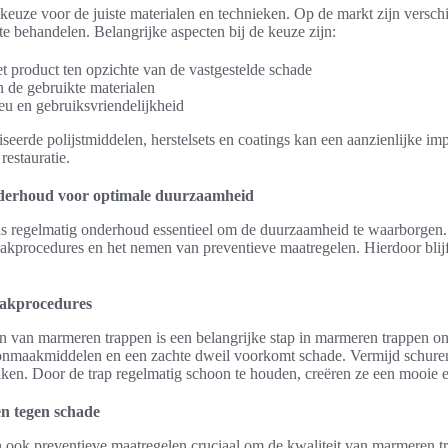
 keuze voor de juiste materialen en technieken. Op de markt zijn versch
 behandelen. Belangrijke aspecten bij de keuze zijn:
het product ten opzichte van de vastgestelde schade
de gebruikte materialen
eu en gebruiksvriendelijkheid
seerde polijstmiddelen, herstelsets en coatings kan een aanzienlijke i
restauratie.
erhoud voor optimale duurzaamheid
s regelmatig onderhoud essentieel om de duurzaamheid te waarborgen.
kprocedures en het nemen van preventieve maatregelen. Hierdoor blijft
akprocedures
van marmeren trappen is een belangrijke stap in marmeren trappen o
nmaakmiddelen en een zachte dweil voorkomt schade. Vermijd schuren
ken. Door de trap regelmatig schoon te houden, creëren ze een mooie 
en tegen schade
 ook preventieve maatregelen cruciaal om de kwaliteit van marmeren t