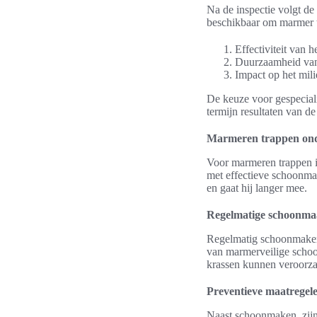
Na de inspectie volgt de
beschikbaar om marmer te
Effectiviteit van 
Duurzaamheid van 
Impact op het mili
De keuze voor gespeciali
termijn resultaten van de 
Marmeren trappen ond
Voor marmeren trappen i
met effectieve schoonmaa
en gaat hij langer mee.
Regelmatige schoonma
Regelmatig schoonmaken 
van marmerveilige schoo
krassen kunnen veroorza
Preventieve maatregel
Naast schoonmaken, zijn