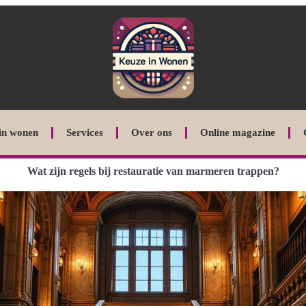
in wonen
Services
Over ons
Online magazine
Wat zijn regels bij restauratie van marmeren trappen?