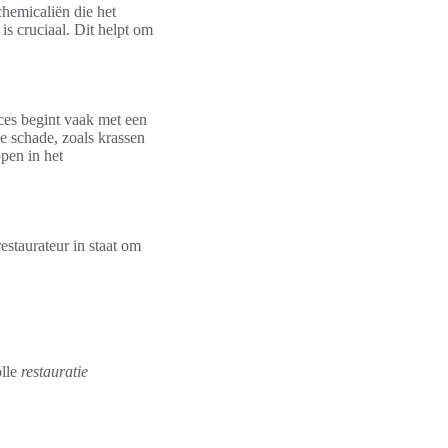
chemicaliën die het
s cruciaal. Dit helpt om
oces begint vaak met een
e schade, zoals krassen
pen in het
estaurateur in staat om
olle
restauratie