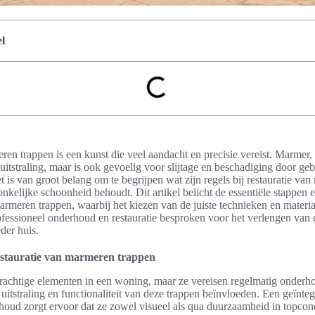
l
en trappen is een kunst die veel aandacht en precisie vereist. Marmer, a
 uitstraling, maar is ook gevoelig voor slijtage en beschadiging door ge
is van groot belang om te begrijpen wat zijn regels bij restauratie van
onkelijke schoonheid behoudt. Dit artikel belicht de essentiële stappen e
armeren trappen, waarbij het kiezen van de juiste technieken en materia
ofessioneel onderhoud en restauratie besproken voor het verlengen van
der huis.
stauratie van marmeren trappen
rachtige elementen in een woning, maar ze vereisen regelmatig onderho
 uitstraling en functionaliteit van deze trappen beïnvloeden. Een geïnt
ud zorgt ervoor dat ze zowel visueel als qua duurzaamheid in topcondi