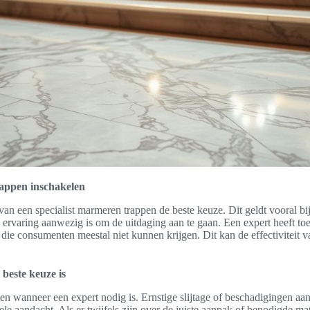
rappen inschakelen
van een specialist marmeren trappen de beste keuze. Dit geldt vooral bij
rvaring aanwezig is om de uitdaging aan te gaan. Een expert heeft toe
die consumenten meestal niet kunnen krijgen. Dit kan de effectiviteit va
beste keuze is
ten wanneer een expert nodig is. Ernstige slijtage of beschadigingen a
le aandacht. Als er twijfels zijn over de juiste aanpak of benodigde ma