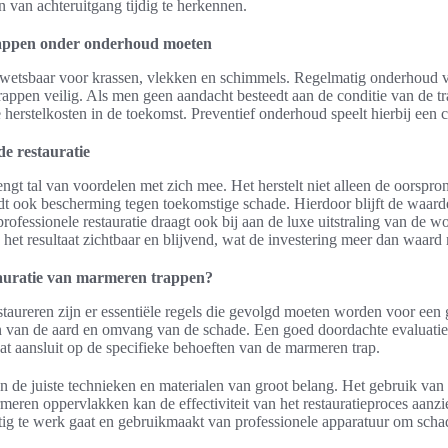
n van achteruitgang tijdig te herkennen.
ppen onder onderhoud moeten
kwetsbaar voor krassen, vlekken en schimmels. Regelmatig onderhoud 
appen veilig. Als men geen aandacht besteedt aan de conditie van de tra
herstelkosten in de toekomst. Preventief onderhoud speelt hierbij een cr
e restauratie
engt tal van voordelen met zich mee. Het herstelt niet alleen de oorspro
dt ook bescherming tegen toekomstige schade. Hierdoor blijft de waard
ofessionele restauratie draagt ook bij aan de luxe uitstraling van de w
s het resultaat zichtbaar en blijvend, wat de investering meer dan waard
stauratie van marmeren trappen?
staureren zijn er essentiële regels die gevolgd moeten worden voor een 
en van de aard en omvang van de schade. Een goed doordachte evaluatie h
dat aansluit op de specifieke behoeften van de marmeren trap.
n de juiste technieken en materialen van groot belang. Het gebruik van
eren oppervlakken kan de effectiviteit van het restauratieproces aanzi
ig te werk gaat en gebruikmaakt van professionele apparatuur om scha