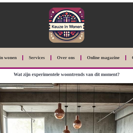
in wonen
Services
Over ons
Online magazine
Wat zijn experimentele woontrends van dit moment?