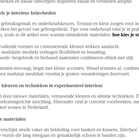
 merken en lokale ontwerpers inspireren elkaar en versnellen adoptie.
ds je interieur beïnvloeden
r, gebruiksgemak en onderhoudskeuzes. Textuur en kleur zorgen voor int
terken het gevoel van geborgenheid. Tips voor onderhoud vind je in prak
, zoals in dit artikel over warmte-uitstralende materialen:
hoe kies je s
pvallende vormen en contrasterende kleuren trekken aandacht.
 modulaire meubels verhogen flexibiliteit en benutting.
de: hergebruik en biobased materialen combineren ethiek met stijl.
menten toevoegt, begin met kleine accenten. Wissel texturen af, combin
test modulair meubilair voordat je grotere veranderingen doorvoert.
 kleuren en technieken in experimenteel interieur
nel door nieuwe materialen, verrassende kleuren en slimme technieken. Di
komstgerichte inrichting. Hieronder vind je concrete voorbeelden, mer
nteel wonen in Nederland.
e materialen
erschijnt steeds vaker als bekleding voor banken en kussens. Interface
 vezels die lang meegaan en gemakkelijk schoon te houden zijn.