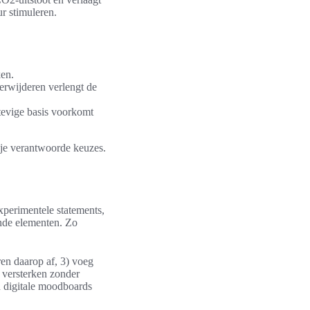
r stimuleren.
ken.
erwijderen verlengt de
stevige basis voorkomt
 je verantwoorde keuzes.
xperimentele statements,
nde elementen. Zo
ren daarop af, 3) voeg
e versterken zonder
n digitale moodboards