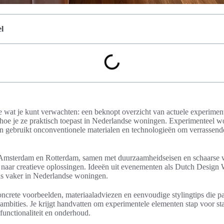
l
 je wat je kunt verwachten: een beknopt overzicht van actuele experime
e je ze praktisch toepast in Nederlandse woningen. Experimenteel w
 en gebruikt onconventionele materialen en technologieën om verrassende
s Amsterdam en Rotterdam, samen met duurzaamheidseisen en schaarse
naar creatieve oplossingen. Ideeën uit evenementen als Dutch Design 
ds vaker in Nederlandse woningen.
 concrete voorbeelden, materiaaladviezen en eenvoudige stylingtips die p
ambities. Je krijgt handvatten om experimentele elementen stap voor sta
 functionaliteit en onderhoud.