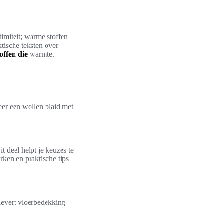
imiteit; warme stoffen
tische teksten over
toffen die
warmte.
eer een wollen plaid met
t deel helpt je keuzes te
ken en praktische tips
 levert vloerbedekking