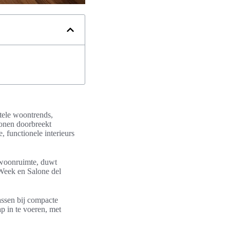
ntele woontrends,
onen doorbreekt
, functionele interieurs
 woonruimte, duwt
Week en Salone del
assen bij compacte
p in te voeren, met