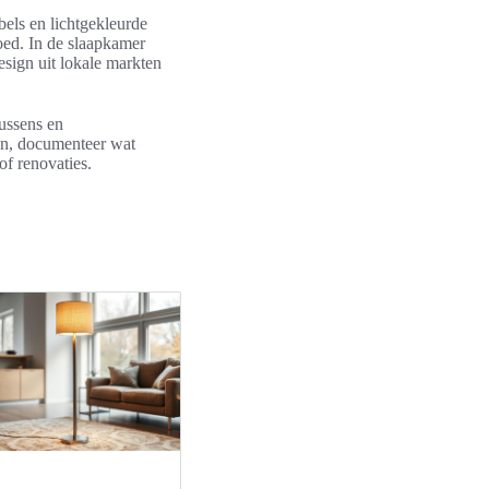
bels en lichtgekleurde
oed. In de slaapkamer
esign uit lokale markten
kussens en
en, documenteer wat
of renovaties.