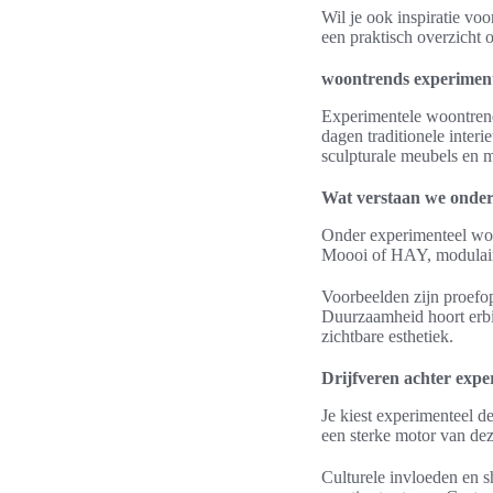
Wil je ook inspiratie v
een praktisch overzicht 
woontrends experiment
Experimentele woontrend
dagen traditionele interi
sculpturale meubels en m
Wat verstaan we onder
Onder experimenteel won
Moooi of HAY, modulaire
Voorbeelden zijn proefop
Duurzaamheid hoort erbij
zichtbare esthetiek.
Drijfveren achter exp
Je kiest experimenteel d
een sterke motor van dez
Culturele invloeden en 