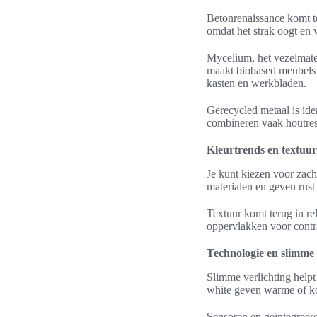
Betonrenaissance komt t
omdat het strak oogt en 
Mycelium, het vezelmater
maakt biobased meubels d
kasten en werkbladen.
Gerecycled metaal is ide
combineren vaak houtres
Kleurtrends en textuu
Je kunt kiezen voor zach
materialen en geven rust 
Textuur komt terug in r
oppervlakken voor contr
Technologie en slimme 
Slimme verlichting helpt
white geven warme of koel
Sensoren en geïntegreerd