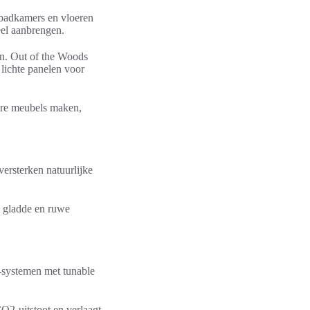
 badkamers en vloeren
eel aanbrengen.
en. Out of the Woods
lichte panelen voor
aire meubels maken,
versterken natuurlijke
g gladde en ruwe
D-systemen met tunable
O2-uitstoot en verlaagt