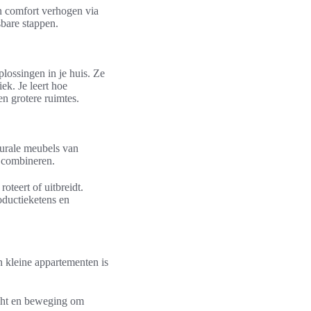
n comfort verhogen via
bare stappen.
ossingen in je huis. Ze
iek. Je leert hoe
en grotere ruimtes.
turale meubels van
n combineren.
oteert of uitbreidt.
oductieketens en
n kleine appartementen is
icht en beweging om