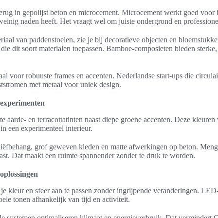
erug in gepolijst beton en microcement. Microcement werkt goed voor
weinig naden heeft. Het vraagt wel om juiste ondergrond en profession
iaal van paddenstoelen, zie je bij decoratieve objecten en bloemstukk
ie dit soort materialen toepassen. Bamboe-composieten bieden sterke, 
aal voor robuuste frames en accenten. Nederlandse start-ups die circul
tstromen met metaal voor uniek design.
rexperimenten
te aarde- en terracottatinten naast diepe groene accenten. Deze kleuren 
in een experimenteel interieur.
eliëfbehang, grof geweven kleden en matte afwerkingen op beton. Men
ast. Dat maakt een ruimte spannender zonder te druk te worden.
oplossingen
 je kleur en sfeer aan te passen zonder ingrijpende veranderingen. LE
e tonen afhankelijk van tijd en activiteit.
e systemen optimaliseren klimaat en energieverbruik. Dat vermindert C