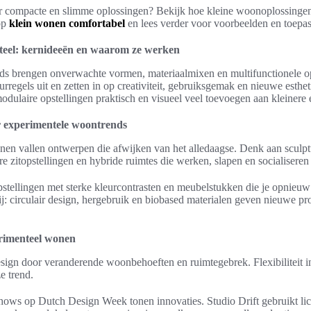
oor compacte en slimme oplossingen? Bekijk hoe kleine woonoplossinge
op
klein wonen comfortabel
en lees verder voor voorbeelden en toepas
eel: kernideeën en waarom ze werken
s brengen onverwachte vormen, materiaalmixen en multifunctionele opl
eurregels uit en zetten in op creativiteit, gebruiksgemak en nieuwe esthet
odulaire opstellingen praktisch en visueel veel toevoegen aan kleinere 
 experimentele woontrends
en vallen ontwerpen die afwijken van het alledaagse. Denk aan sculp
 zitopstellingen en hybride ruimtes die werken, slapen en socialisere
stellingen met sterke kleurcontrasten en meubelstukken die je opnieuw r
: circulair design, hergebruik en biobased materialen geven nieuwe pr
erimenteel wonen
esign door veranderende woonbehoeften en ruimtegebrek. Flexibiliteit i
e trend.
shows op Dutch Design Week tonen innovaties. Studio Drift gebruikt l