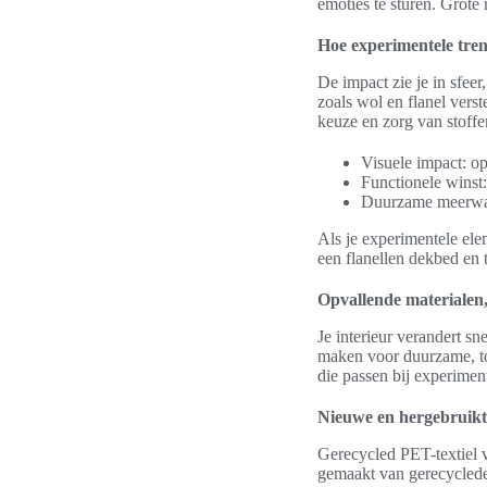
emoties te sturen. Grote
Hoe experimentele tren
De impact zie je in sfee
zoals wol en flanel vers
keuze en zorg van stoffen
Visuele impact: o
Functionele winst:
Duurzame meerwaar
Als je experimentele ele
een flanellen dekbed en 
Opvallende materialen,
Je interieur verandert s
maken voor duurzame, toe
die passen bij experime
Nieuwe en hergebruikt
Gerecycled PET-textiel v
gemaakt van gerecyclede