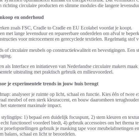
 richting circulaire producten en slimme modules die langere levensduu
aankoop en onderhoud
rken zoals FSC, Cradle to Cradle en EU Ecolabel voordat je koopt.
len met lange levensduur en repareerbare onderdelen om afval te beper
structies voor microcement en gerecyclede textielen. Regelmatig stof v
s of circulaire meubels op constructiekwaliteit en bevestigingen. Een 
nging.
 als Interface en initiatieven van Nederlandse circulaire makers maak
ntele uitstraling met praktisch gebruik en milieuvoordeel.
hoe je experimentele trends in jouw huis brengt
map: analyseer je ruimte op licht, schaal en functie. Kies één of twee e
uraal meubel of een sterk kleuraccent, en bouw daaromheen terughoude
e het statement maximale impact.
stylingtips: 1) bepaal een duidelijk focuspunt, 2) stem kleuren en textu
 echt functioneel voordeel biedt, 4) gebruik accessoires om het thema t
r proefopstellingen gebruik je masking tape voor meubelafmetingen e
m balans, schaal en licht te beoordelen.