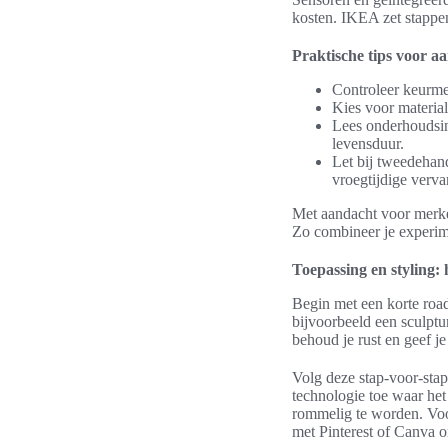
kosten. IKEA zet stappen
Praktische tips voor 
Controleer keurme
Kies voor materia
Lees onderhoudsin
levensduur.
Let bij tweedehand
vroegtijdige verva
Met aandacht voor merken
Zo combineer je experime
Toepassing en styling: 
Begin met een korte road
bijvoorbeeld een sculpt
behoud je rust en geef j
Volg deze stap-voor-stap 
technologie toe waar het
rommelig te worden. Voo
met Pinterest of Canva o