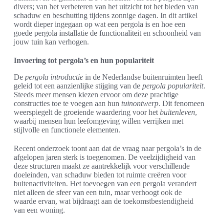
divers; van het verbeteren van het uitzicht tot het bieden van
schaduw en beschutting tijdens zonnige dagen. In dit artikel
wordt dieper ingegaan op wat een pergola is en hoe een
goede pergola installatie de functionaliteit en schoonheid van
jouw tuin kan verhogen.
Invoering tot pergola’s en hun populariteit
De
pergola introductie
in de Nederlandse buitenruimten heeft
geleid tot een aanzienlijke stijging van de
pergola populariteit
.
Steeds meer mensen kiezen ervoor om deze prachtige
constructies toe te voegen aan hun
tuinontwerp
. Dit fenomeen
weerspiegelt de groeiende waardering voor het
buitenleven
,
waarbij mensen hun leefomgeving willen verrijken met
stijlvolle en functionele elementen.
Recent onderzoek toont aan dat de vraag naar pergola’s in de
afgelopen jaren sterk is toegenomen. De veelzijdigheid van
deze structuren maakt ze aantrekkelijk voor verschillende
doeleinden, van schaduw bieden tot ruimte creëren voor
buitenactiviteiten. Het toevoegen van een pergola verandert
niet alleen de sfeer van een tuin, maar verhoogt ook de
waarde ervan, wat bijdraagt aan de toekomstbestendigheid
van een woning.