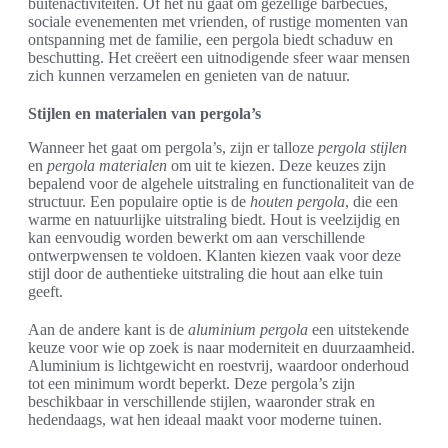
buitenactiviteiten. Of het nu gaat om gezellige barbecues,
sociale evenementen met vrienden, of rustige momenten van
ontspanning met de familie, een pergola biedt schaduw en
beschutting. Het creëert een uitnodigende sfeer waar mensen
zich kunnen verzamelen en genieten van de natuur.
Stijlen en materialen van pergola’s
Wanneer het gaat om pergola’s, zijn er talloze
pergola stijlen
en
pergola materialen
om uit te kiezen. Deze keuzes zijn
bepalend voor de algehele uitstraling en functionaliteit van de
structuur. Een populaire optie is de
houten pergola
, die een
warme en natuurlijke uitstraling biedt. Hout is veelzijdig en
kan eenvoudig worden bewerkt om aan verschillende
ontwerpwensen te voldoen. Klanten kiezen vaak voor deze
stijl door de authentieke uitstraling die hout aan elke tuin
geeft.
Aan de andere kant is de
aluminium pergola
een uitstekende
keuze voor wie op zoek is naar moderniteit en duurzaamheid.
Aluminium is lichtgewicht en roestvrij, waardoor onderhoud
tot een minimum wordt beperkt. Deze pergola’s zijn
beschikbaar in verschillende stijlen, waaronder strak en
hedendaags, wat hen ideaal maakt voor moderne tuinen.