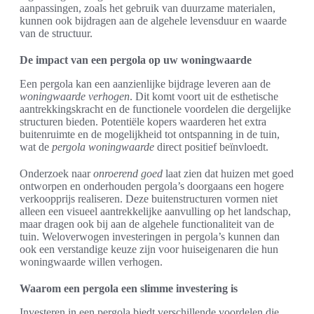
aanpassingen, zoals het gebruik van duurzame materialen,
kunnen ook bijdragen aan de algehele levensduur en waarde
van de structuur.
De impact van een pergola op uw woningwaarde
Een pergola kan een aanzienlijke bijdrage leveren aan de
woningwaarde verhogen
. Dit komt voort uit de esthetische
aantrekkingskracht en de functionele voordelen die dergelijke
structuren bieden. Potentiële kopers waarderen het extra
buitenruimte en de mogelijkheid tot ontspanning in de tuin,
wat de
pergola woningwaarde
direct positief beïnvloedt.
Onderzoek naar
onroerend goed
laat zien dat huizen met goed
ontworpen en onderhouden pergola’s doorgaans een hogere
verkoopprijs realiseren. Deze buitenstructuren vormen niet
alleen een visueel aantrekkelijke aanvulling op het landschap,
maar dragen ook bij aan de algehele functionaliteit van de
tuin. Weloverwogen investeringen in pergola’s kunnen dan
ook een verstandige keuze zijn voor huiseigenaren die hun
woningwaarde willen verhogen.
Waarom een pergola een slimme investering is
Investeren in een pergola biedt verschillende voordelen die