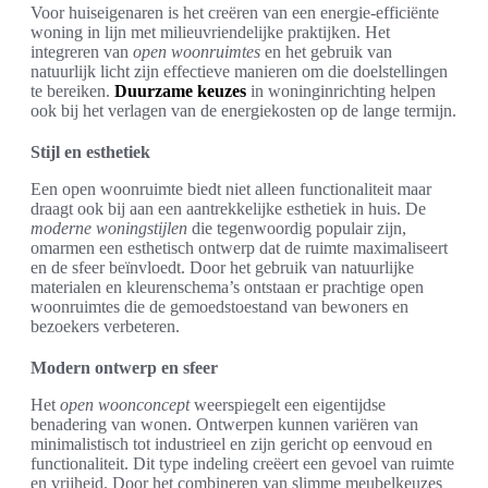
Voor huiseigenaren is het creëren van een energie-efficiënte
woning in lijn met milieuvriendelijke praktijken. Het
integreren van
open woonruimtes
en het gebruik van
natuurlijk licht zijn effectieve manieren om die doelstellingen
te bereiken.
Duurzame keuzes
in woninginrichting helpen
ook bij het verlagen van de energiekosten op de lange termijn.
Stijl en esthetiek
Een open woonruimte biedt niet alleen functionaliteit maar
draagt ook bij aan een aantrekkelijke esthetiek in huis. De
moderne woningstijlen
die tegenwoordig populair zijn,
omarmen een esthetisch ontwerp dat de ruimte maximaliseert
en de sfeer beïnvloedt. Door het gebruik van natuurlijke
materialen en kleurenschema’s ontstaan er prachtige open
woonruimtes die de gemoedstoestand van bewoners en
bezoekers verbeteren.
Modern ontwerp en sfeer
Het
open woonconcept
weerspiegelt een eigentijdse
benadering van wonen. Ontwerpen kunnen variëren van
minimalistisch tot industrieel en zijn gericht op eenvoud en
functionaliteit. Dit type indeling creëert een gevoel van ruimte
en vrijheid. Door het combineren van slimme meubelkeuzes