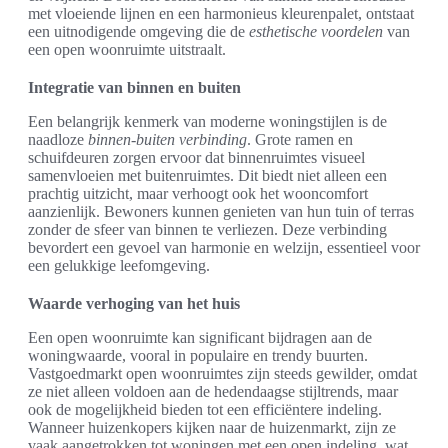
met vloeiende lijnen en een harmonieus kleurenpalet, ontstaat
een uitnodigende omgeving die de
esthetische voordelen
van
een open woonruimte uitstraalt.
Integratie van binnen en buiten
Een belangrijk kenmerk van moderne woningstijlen is de
naadloze
binnen-buiten verbinding
. Grote ramen en
schuifdeuren zorgen ervoor dat binnenruimtes visueel
samenvloeien met buitenruimtes. Dit biedt niet alleen een
prachtig uitzicht, maar verhoogt ook het wooncomfort
aanzienlijk. Bewoners kunnen genieten van hun tuin of terras
zonder de sfeer van binnen te verliezen. Deze verbinding
bevordert een gevoel van harmonie en welzijn, essentieel voor
een gelukkige leefomgeving.
Waarde verhoging van het huis
Een open woonruimte kan significant bijdragen aan de
woningwaarde, vooral in populaire en trendy buurten.
Vastgoedmarkt open woonruimtes zijn steeds gewilder, omdat
ze niet alleen voldoen aan de hedendaagse stijltrends, maar
ook de mogelijkheid bieden tot een efficiëntere indeling.
Wanneer huizenkopers kijken naar de huizenmarkt, zijn ze
vaak aangetrokken tot woningen met een open indeling, wat