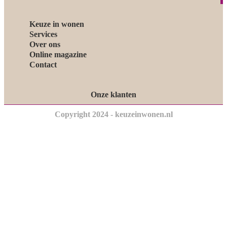
Keuze in wonen
Services
Over ons
Online magazine
Contact
Onze klanten
Copyright 2024 - keuzeinwonen.nl