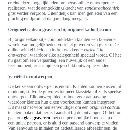
er eindeloze mogelijkheden om persoonlijke ontwerpen te
realiseren, wat de aantrekkingskracht van
zandstraaltechniek
glas
verder vergroot. Uiteindelijk kan men genieten van een
prachtig eindproduct dat jarenlang meegaat.
Origineel cadeau graveren bij origineelkadootje.com
Bij origineelkadootje.com ontdekken klanten een boeiende
wereld van mogelijkheden voor het graveren van glazen. De
online winkel biedt een indrukwekkende
variëteit in
ontwerpen
, waardoor elke gelegenheid speciaal wordt. Of het
nu gaat om een verjaardag, een huwelijk of een ander
feestmoment, er is altijd een geschikt ontwerp te vinden.
Variëteit in ontwerpen
De keuze aan ontwerpen is enorm. Klanten kunnen kiezen uit
moderne, stijlvolle gravures tot meer klassieke of zelfs speelse
ontwerpen. Elk ontwerp biedt ruimte voor aanpassing,
waardoor klanten hun eigen voorkeuren kunnen integreren.
Dit maakt het voor hen eenvoudiger om een
origineel cadeau
te laten maken dat perfect aansluit bij de ontvanger. Of het nu
gaat om
glas graveren
met een persoonlijke boodschap of
een uniek patroon, er is altijd een passend ontwerp te vinden.
Van eenvoudige initialen tot gedetailleerde afbeeldingen, de