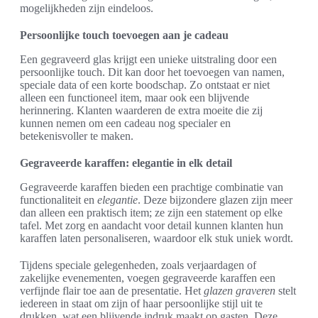
mogelijkheden zijn eindeloos.
Persoonlijke touch toevoegen aan je cadeau
Een gegraveerd glas krijgt een unieke uitstraling door een
persoonlijke touch. Dit kan door het toevoegen van namen,
speciale data of een korte boodschap. Zo ontstaat er niet
alleen een functioneel item, maar ook een blijvende
herinnering. Klanten waarderen de extra moeite die zij
kunnen nemen om een cadeau nog specialer en
betekenisvoller te maken.
Gegraveerde karaffen: elegantie in elk detail
Gegraveerde karaffen bieden een prachtige combinatie van
functionaliteit en
elegantie
. Deze bijzondere glazen zijn meer
dan alleen een praktisch item; ze zijn een statement op elke
tafel. Met zorg en aandacht voor detail kunnen klanten hun
karaffen laten personaliseren, waardoor elk stuk uniek wordt.
Tijdens speciale gelegenheden, zoals verjaardagen of
zakelijke evenementen, voegen gegraveerde karaffen een
verfijnde flair toe aan de presentatie. Het
glazen graveren
stelt
iedereen in staat om zijn of haar persoonlijke stijl uit te
drukken, wat een blijvende indruk maakt op gasten. Deze