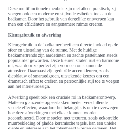
Deze multifunctionele meubels zijn niet alleen praktisch, zij
voegen ook een moderne en stijlvolle esthetiek toe aan de
badkamer. Door het gebruik van dergelijke ontwerpen kan
men een efficiëntere en aangenamere ruimte creëren.
Kleurgebruik en afwerking
Kleurgebruik in de badkamer heeft een directe invloed op de
sfeer en uitstraling van de ruimte. Met de huidige
badkamertrends zijn aardetinten en zachte pasteltinten steeds
populairder geworden. Deze kleuren stralen rust en harmonie
uit, waardoor ze perfect zijn voor een ontspannende
atmosfeer. Daarnaast zijn gedurfde accentkleuren, zoals
diepblauw of smaragdgroen, uitstekende keuzes om een
dramatisch effect te creëren en persoonlijke stijl toe te voegen
aan het interieurdesign.
Afwerking speelt ook een cruciale rol in badkamerontwerp.
Matte en glanzende oppervlakken bieden verschillende
visuele effecten, waardoor het belangrijk is om te overwegen
hoe deze afwerkingen met elkaar kunnen worden
gecombineerd. Door te spelen met texturen, zoals gekorrelde
muurbekleding of gladde keramische tegels, kan een unieke
diepte en interesse aan het totaalbeeld worden gegeven. Het