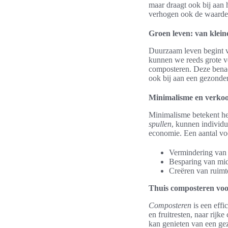
maar draagt ook bij aan 
verhogen ook de waarde 
Groen leven: van klein
Duurzaam leven begint v
kunnen we reeds grote v
composteren. Deze benade
ook bij aan een gezonder
Minimalisme en verkoo
Minimalisme betekent he
spullen
, kunnen individu
economie. Een aantal vo
Vermindering van 
Besparing van mid
Creëren van ruimte
Thuis composteren voo
Composteren
is een effi
en fruitresten, naar rij
kan genieten van een ge