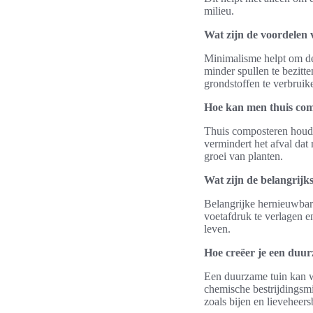
milieu.
Wat zijn de voordelen 
Minimalisme helpt om de
minder spullen te bezitt
grondstoffen te verbruik
Hoe kan men thuis com
Thuis composteren houdt 
vermindert het afval dat 
groei van planten.
Wat zijn de belangrij
Belangrijke hernieuwbar
voetafdruk te verlagen e
leven.
Hoe creëer je een duu
Een duurzame tuin kan wo
chemische bestrijdingsm
zoals bijen en lieveheers