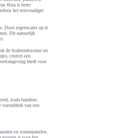
e flora is beter
ardoor het eenvoudiger
ie. Door regenwater op te
en. Dit natuurlijk
r.
ook de bodemstructuur en
jes, creëert een
 leefomgeving biedt voor
eerd, zoals bamboe,
e voetafdruk van een
pparaten en zonnepanelen.
 gunstig is voor het