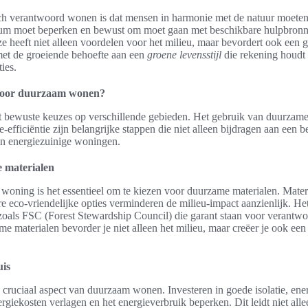
sch verantwoord wonen is dat mensen in harmonie met de natuur moeten 
mum moet beperken en bewust om moet gaan met beschikbare hulpbronn
 heeft niet alleen voordelen voor het milieu, maar bevordert ook een ge
met de groeiende behoefte aan een
groene levensstijl
die rekening houdt
ies.
s voor duurzaam wonen?
bewuste keuzes op verschillende gebieden. Het gebruik van duurzame 
-efficiëntie zijn belangrijke stappen die niet alleen bijdragen aan een 
in energiezuinige woningen.
 materialen
n woning is het essentieel om te kiezen voor duurzame materialen. Mate
e eco-vriendelijke opties verminderen de milieu-impact aanzienlijk. He
n zoals FSC (Forest Stewardship Council) die garant staan voor verantw
 materialen bevorder je niet alleen het milieu, maar creëer je ook een u
uis
en cruciaal aspect van duurzaam wonen. Investeren in goede isolatie, ene
giekosten verlagen en het energieverbruik beperken. Dit leidt niet alle