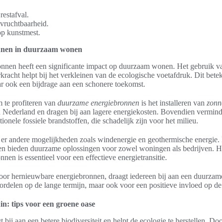
estafval.
ruchtbaarheid.
p kunstmest.
onnen in duurzaam wonen
nnen heeft een significante impact op duurzaam wonen. Het gebruik 
kracht helpt bij het verkleinen van de ecologische voetafdruk. Dit betek
ar ook een bijdrage aan een schonere toekomst.
 te profiteren van
duurzame energiebronnen
is het installeren van
zonn
n Nederland en dragen bij aan lagere energiekosten. Bovendien vermin
tionele fossiele brandstoffen, die schadelijk zijn voor het milieu.
 er andere mogelijkheden zoals windenergie en geothermische energie. 
 en bieden duurzame oplossingen voor zowel woningen als bedrijven. He
nen is essentieel voor een effectieve energietransitie.
or hernieuwbare energiebronnen, draagt iedereen bij aan een duurzamer
oordelen op de lange termijn, maar ook voor een positieve invloed op de
n: tips voor een groene oase
bij aan een betere biodiversiteit en helpt de ecologie te herstellen. Do