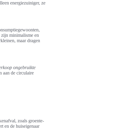
leen energiezuiniger, ze
consumptiegewoonten,
 zijn minimalisme en
rkleinen, maar dragen
erkoop ongebruikte
 aan de circulaire
enafval, zoals groente-
rt en de huiseigenaar