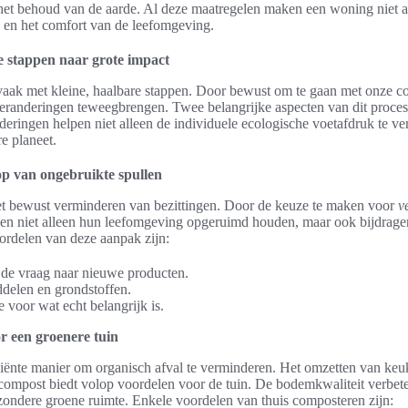
het behoud van de aarde. Al deze maatregelen maken een woning niet al
en het comfort van de leefomgeving.
e stappen naar grote impact
aak met kleine, haalbare stappen. Door bewust om te gaan met onze 
eranderingen teweegbrengen. Twee belangrijke aspecten van dit proces
ringen helpen niet alleen de individuele ecologische voetafdruk te ve
e planeet.
p van ongebruikte spullen
t bewust verminderen van bezittingen. Door de keuze te maken voor
v
en niet alleen hun leefomgeving opgeruimd houden, maar ook bijdragen
ordelen van deze aanpak zijn:
de vraag naar nieuwe producten.
delen en grondstoffen.
 voor wat echt belangrijk is.
r een groenere tuin
ciënte manier om organisch afval te verminderen. Het omzetten van keuk
ke compost biedt volop voordelen voor de tuin. De bodemkwaliteit verbete
zondere groene ruimte. Enkele voordelen van thuis composteren zijn: