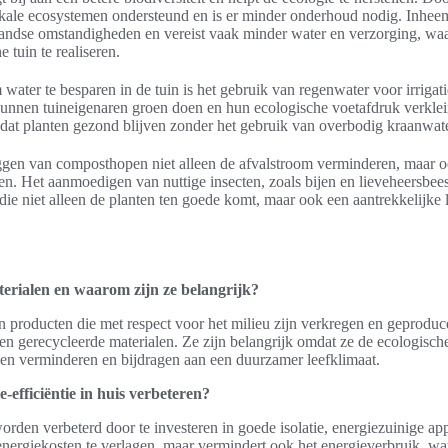
kale ecosystemen ondersteund en is er minder onderhoud nodig. Inheems
andse omstandigheden en vereist vaak minder water en verzorging, wa
 tuin te realiseren.
 water te besparen in de tuin is het gebruik van regenwater voor irrigat
unnen tuineigenaren groen doen en hun ecologische voetafdruk verklein
dat planten gezond blijven zonder het gebruik van overbodig kraanwate
ggen van composthopen niet alleen de afvalstroom verminderen, maar 
en. Het aanmoedigen van nuttige insecten, zoals bijen en lieveheersbeest
ie niet alleen de planten ten goede komt, maar ook een aantrekkelijke
erialen en waarom zijn ze belangrijk?
 producten die met respect voor het milieu zijn verkregen en geproduc
en gerecycleerde materialen. Ze zijn belangrijk omdat ze de ecologisch
en verminderen en bijdragen aan een duurzamer leefklimaat.
efficiëntie in huis verbeteren?
worden verbeterd door te investeren in goede isolatie, energiezuinige a
 energiekosten te verlagen, maar vermindert ook het energieverbruik, wat