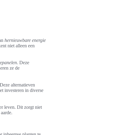
van
hernieuwbare energie
ent niet alleen een
epanelen
. Deze
deren ze de
Deze alternatieven
t investeren in diverse
 leven. Dit zorgt niet
 aarde.
or inheemse planten te