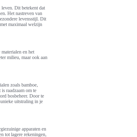
leven. Dit betekent dat
en. Het nastreven van
zondere levensstijl. Dit
 met maximaal welzijn
materialen en het
beter milieu, maar ook aan
rialen zoals bamboe,
t is raadzaam om te
oord bosbeheer. Door te
nieke uitstraling in je
rgiezuinige apparaten en
en tot lagere rekeningen,