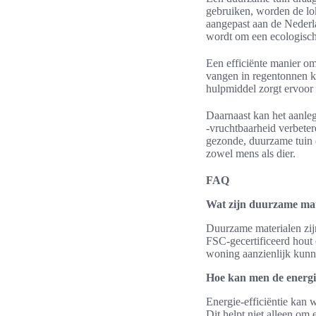
gebruiken, worden de lo
aangepast aan de Nederl
wordt om een ecologische
Een efficiënte manier om
vangen in regentonnen k
hulpmiddel zorgt ervoor 
Daarnaast kan het aanle
-vruchtbaarheid verbeter
gezonde, duurzame tuin d
zowel mens als dier.
FAQ
Wat zijn duurzame mat
Duurzame materialen zijn
FSC-gecertificeerd hout 
woning aanzienlijk kunn
Hoe kan men de energie-
Energie-efficiëntie kan 
Dit helpt niet alleen om