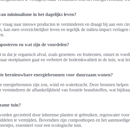
van minimalisme in het dagelijks leven?
 vraag naar nieuwe producten te verminderen en draagt bij aan een cir
en, kan men overzichtelijker leven en tegelijk de milieu-impact verlagen
en.
posteren en wat zijn de voordelen?
in dat je organisch afval, zoals groenten- en fruitresten, omzet in voed
naar stortplaatsen gaat en verbetert de bodemkwaliteit in de tuin, wat le
kste hernieuwbare energiebronnen voor duurzaam wonen?
e energiebronnen zijn zon, wind en waterkracht. Deze bronnen helpen 
n verminderen de afhankelijkheid van fossiele brandstoffen, wat bijdra
rzame tuin?
rden gecreëerd door inheemse planten te gebruiken, regenwater voor irr
iddelen te vermijden. Bovendien zijn composthopen en het aanmoedigen 
beestjes, essentieel voor een ecologische tuin.