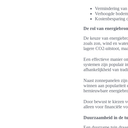
Vermindering van r
Verhoogde bodemv
Kostenbesparing o
De rol van energiebr
De keuze van energiebro
zoals zon, wind en water
lagere CO2-uitstoot, ma
Een effectieve manier om
systemen zijn populair i
afhankelijkheid van tradi
Naast zonnepanelen zijn
winnen aan populariteit
hernieuwbare energiebron
Door bewust te kiezen vo
alleen voor financiële v
Duurzaamheid in de tui
Een duurzame tuin draagt 