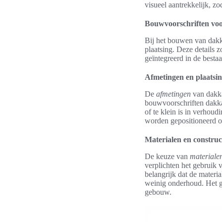
visueel aantrekkelijk, zo
Bouwvoorschriften voo
Bij het bouwen van dakka
plaatsing. Deze details 
geïntegreerd in de best
Afmetingen en plaatsi
De
afmetingen
van dakkap
bouwvoorschriften dakkap
of te klein is in verhoud
worden gepositioneerd om
Materialen en construc
De keuze van
materiale
verplichten het gebruik v
belangrijk dat de materia
weinig onderhoud. Het ge
gebouw.