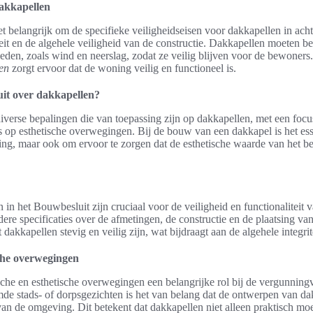
dakkapellen
het belangrijk om de specifieke veiligheidseisen voor dakkapellen in ach
iteit en de algehele veiligheid van de constructie. Dakkapellen moeten be
eden, zoals wind en neerslag, zodat ze veilig blijven voor de bewoner
en
zorgt ervoor dat de woning veilig en functioneel is.
uit over dakkapellen?
iverse bepalingen die van toepassing zijn op dakkapellen, met een foc
 op esthetische overwegingen. Bij de bouw van een dakkapel is het esse
ing, maar ook om ervoor te zorgen dat de esthetische waarde van het 
in het Bouwbesluit zijn cruciaal voor de veiligheid en functionaliteit
ere specificaties over de afmetingen, de constructie en de plaatsing v
 dakkapellen stevig en veilig zijn, wat bijdraagt aan de algehele integri
sche overwegingen
sche en esthetische overwegingen een belangrijke rol bij de vergunning
de stads- of dorpsgezichten is het van belang dat de ontwerpen van dakk
l van de omgeving. Dit betekent dat dakkapellen niet alleen praktisch mo