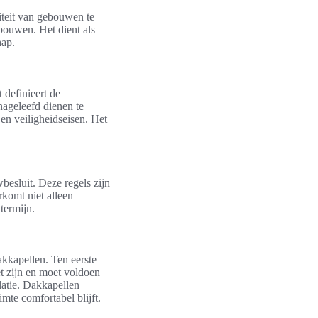
iteit van gebouwen te
bouwen. Het dient als
hap.
 definieert de
nageleefd dienen te
en veiligheidseisen. Het
besluit. Deze regels zijn
rkomt niet alleen
termijn.
akkapellen. Ten eerste
et zijn en moet voldoen
olatie. Dakkapellen
mte comfortabel blijft.