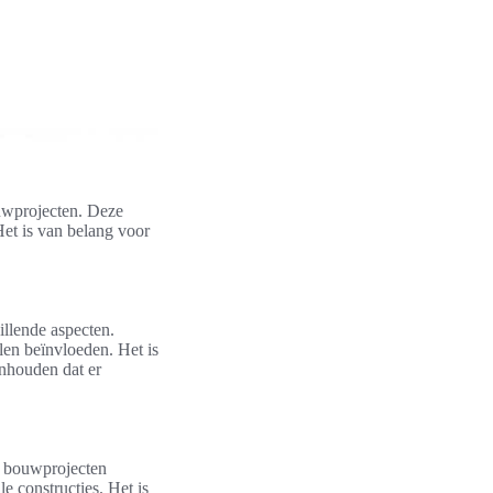
ouwprojecten. Deze
Het is van belang voor
illende aspecten.
len beïnvloeden. Het is
inhouden dat er
e bouwprojecten
le constructies. Het is