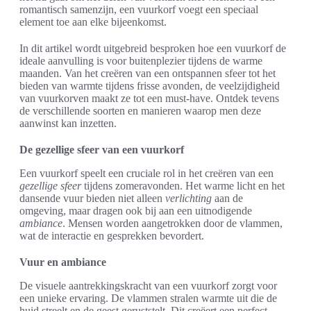
romantisch samenzijn, een vuurkorf voegt een speciaal
element toe aan elke bijeenkomst.
In dit artikel wordt uitgebreid besproken hoe een vuurkorf de
ideale aanvulling is voor buitenplezier tijdens de warme
maanden. Van het creëren van een ontspannen sfeer tot het
bieden van warmte tijdens frisse avonden, de veelzijdigheid
van vuurkorven maakt ze tot een must-have. Ontdek tevens
de verschillende soorten en manieren waarop men deze
aanwinst kan inzetten.
De gezellige sfeer van een vuurkorf
Een vuurkorf speelt een cruciale rol in het creëren van een
gezellige sfeer
tijdens zomeravonden. Het warme licht en het
dansende vuur bieden niet alleen
verlichting
aan de
omgeving, maar dragen ook bij aan een uitnodigende
ambiance
. Mensen worden aangetrokken door de vlammen,
wat de interactie en gesprekken bevordert.
Vuur en ambiance
De visuele aantrekkingskracht van een vuurkorf zorgt voor
een unieke ervaring. De vlammen stralen warmte uit die de
huid streelt en de geest geruststelt. Dit creëert een perfect