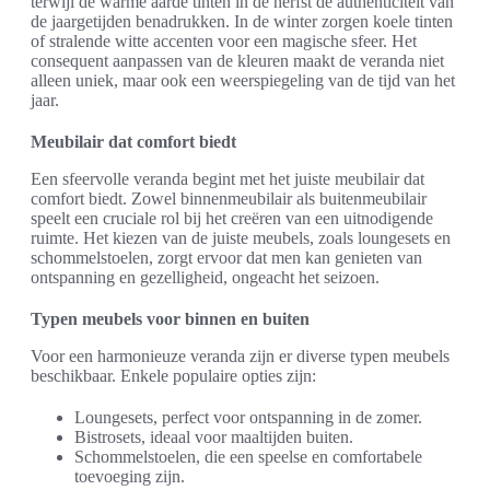
terwijl de warme aarde tinten in de herfst de authenticiteit van
de jaargetijden benadrukken. In de winter zorgen koele tinten
of stralende witte accenten voor een magische sfeer. Het
consequent aanpassen van de kleuren maakt de veranda niet
alleen uniek, maar ook een weerspiegeling van de tijd van het
jaar.
Meubilair dat comfort biedt
Een sfeervolle veranda begint met het juiste meubilair dat
comfort biedt. Zowel binnenmeubilair als buitenmeubilair
speelt een cruciale rol bij het creëren van een uitnodigende
ruimte. Het kiezen van de juiste meubels, zoals loungesets en
schommelstoelen, zorgt ervoor dat men kan genieten van
ontspanning en gezelligheid, ongeacht het seizoen.
Typen meubels voor binnen en buiten
Voor een harmonieuze veranda zijn er diverse typen meubels
beschikbaar. Enkele populaire opties zijn:
Loungesets, perfect voor ontspanning in de zomer.
Bistrosets, ideaal voor maaltijden buiten.
Schommelstoelen, die een speelse en comfortabele
toevoeging zijn.