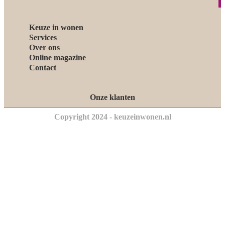
Keuze in wonen
Services
Over ons
Online magazine
Contact
Onze klanten
Copyright 2024 - keuzeinwonen.nl