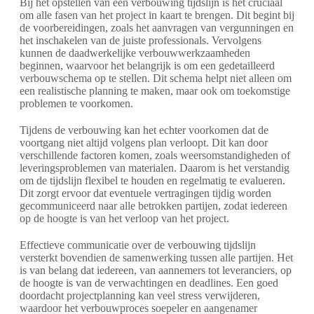
Bij het opstellen van een verbouwing tijdslijn is het cruciaal
om alle fasen van het project in kaart te brengen. Dit begint bij
de voorbereidingen, zoals het aanvragen van vergunningen en
het inschakelen van de juiste professionals. Vervolgens
kunnen de daadwerkelijke verbouwwerkzaamheden
beginnen, waarvoor het belangrijk is om een gedetailleerd
verbouwschema op te stellen. Dit schema helpt niet alleen om
een realistische planning te maken, maar ook om toekomstige
problemen te voorkomen.
Tijdens de verbouwing kan het echter voorkomen dat de
voortgang niet altijd volgens plan verloopt. Dit kan door
verschillende factoren komen, zoals weersomstandigheden of
leveringsproblemen van materialen. Daarom is het verstandig
om de tijdslijn flexibel te houden en regelmatig te evalueren.
Dit zorgt ervoor dat eventuele vertragingen tijdig worden
gecommuniceerd naar alle betrokken partijen, zodat iedereen
op de hoogte is van het verloop van het project.
Effectieve communicatie over de verbouwing tijdslijn
versterkt bovendien de samenwerking tussen alle partijen. Het
is van belang dat iedereen, van aannemers tot leveranciers, op
de hoogte is van de verwachtingen en deadlines. Een goed
doordacht projectplanning kan veel stress verwijderen,
waardoor het verbouwproces soepeler en aangenamer