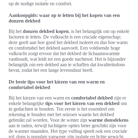
op de nodige isolatie en comfort.
Aankoopgids: waar op te letten bij het kopen van een
donzen dekbed
Bij het
donzen dekbed kopen
, is het belangrijk om op enkele
factoren te letten. De vulkracht is een cruciale eigenschap;
deze geeft aan hoe goed het dekbed isoleert en dus hoe warm
en comfortabel het dekbed aanvoelt. Een voldoende hoge
vulkracht zorgt ervoor dat het dekbed de lichaamswarmte
vasthoudt, wat leidt tot een goede nachtrust. Het is bijzonder
belangrijk om een dekbed aan te schaffen dat kwaliteitsdons
bevat, zodat het een lange levensduur heeft.
De beste tips voor het kiezen van een warm en
comfortabel dekbed
Bij het kiezen van een warm en
comfortabel dekbed
zijn er
enkele belangrijke
tips voor het kiezen van een dekbed
om
in gedachten te houden. Ten eerste is het essentieel om
rekening te houden met het seizoen waarin het dekbed
gebruikt zal worden. Voor de winter zijn
warme donsdekens
aan te raden, terwijl luchtigere opties beter geschikt zijn voor
de warmer maanden. Het type vulling speelt ook een cruciale
rol: dons is populair vanwege zijn isolatie en lichte gewicht,