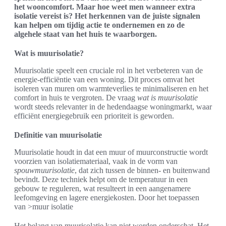
het wooncomfort. Maar hoe weet men wanneer extra
isolatie vereist is? Het herkennen van de juiste signalen
kan helpen om tijdig actie te ondernemen en zo de
algehele staat van het huis te waarborgen.
Wat is muurisolatie?
Muurisolatie speelt een cruciale rol in het verbeteren van de
energie-efficiëntie van een woning. Dit proces omvat het
isoleren van muren om warmteverlies te minimaliseren en het
comfort in huis te vergroten. De vraag
wat is muurisolatie
wordt steeds relevanter in de hedendaagse woningmarkt, waar
efficiënt energiegebruik een prioriteit is geworden.
Definitie van muurisolatie
Muurisolatie houdt in dat een muur of muurconstructie wordt
voorzien van isolatiemateriaal, vaak in de vorm van
spouwmuurisolatie
, dat zich tussen de binnen- en buitenwand
bevindt. Deze techniek helpt om de temperatuur in een
gebouw te reguleren, wat resulteert in een aangenamere
leefomgeving en lagere energiekosten. Door het toepassen
van >muur isolatie
Het belang van muurisolatie kan niet worden onderschat. Het