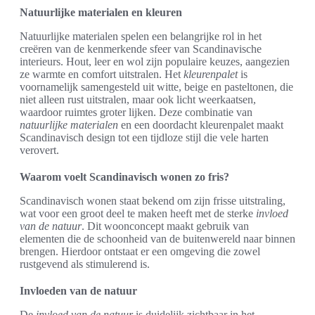
Natuurlijke materialen en kleuren
Natuurlijke materialen spelen een belangrijke rol in het
creëren van de kenmerkende sfeer van Scandinavische
interieurs. Hout, leer en wol zijn populaire keuzes, aangezien
ze warmte en comfort uitstralen. Het
kleurenpalet
is
voornamelijk samengesteld uit witte, beige en pasteltonen, die
niet alleen rust uitstralen, maar ook licht weerkaatsen,
waardoor ruimtes groter lijken. Deze combinatie van
natuurlijke materialen
en een doordacht kleurenpalet maakt
Scandinavisch design tot een tijdloze stijl die vele harten
verovert.
Waarom voelt Scandinavisch wonen zo fris?
Scandinavisch wonen staat bekend om zijn frisse uitstraling,
wat voor een groot deel te maken heeft met de sterke
invloed
van de natuur
. Dit woonconcept maakt gebruik van
elementen die de schoonheid van de buitenwereld naar binnen
brengen. Hierdoor ontstaat er een omgeving die zowel
rustgevend als stimulerend is.
Invloeden van de natuur
De
invloed van de natuur
is duidelijk zichtbaar in het