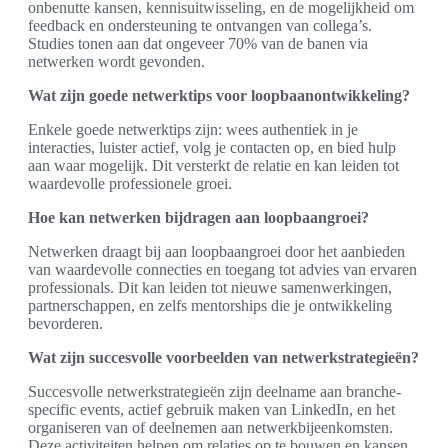
onbenutte kansen, kennisuitwisseling, en de mogelijkheid om
feedback en ondersteuning te ontvangen van collega’s.
Studies tonen aan dat ongeveer 70% van de banen via
netwerken wordt gevonden.
Wat zijn goede netwerktips voor loopbaanontwikkeling?
Enkele goede netwerktips zijn: wees authentiek in je
interacties, luister actief, volg je contacten op, en bied hulp
aan waar mogelijk. Dit versterkt de relatie en kan leiden tot
waardevolle professionele groei.
Hoe kan netwerken bijdragen aan loopbaangroei?
Netwerken draagt bij aan loopbaangroei door het aanbieden
van waardevolle connecties en toegang tot advies van ervaren
professionals. Dit kan leiden tot nieuwe samenwerkingen,
partnerschappen, en zelfs mentorships die je ontwikkeling
bevorderen.
Wat zijn succesvolle voorbeelden van netwerkstrategieën?
Succesvolle netwerkstrategieën zijn deelname aan branche-
specific events, actief gebruik maken van LinkedIn, en het
organiseren van of deelnemen aan netwerkbijeenkomsten.
Deze activiteiten helpen om relaties op te bouwen en kansen