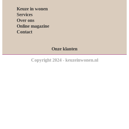
Keuze in wonen
Services
Over ons
Online magazine
Contact
Onze klanten
Copyright 2024 - keuzeinwonen.nl