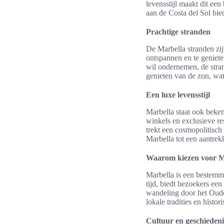
levensstijl maakt dit ee
aan de Costa del Sol bie
Prachtige stranden
De Marbella stranden zi
ontspannen en te geniete
wil ondernemen, de stran
genieten van de zon, wat
Een luxe levensstijl
Marbella staat ook beken
winkels en exclusieve res
trekt een cosmopolitisch
Marbella tot een aantrek
Waarom kiezen voor M
Marbella is een bestemmi
tijd, biedt bezoekers ee
wandeling door het Oude 
lokale tradities en histor
Cultuur en geschiedeni