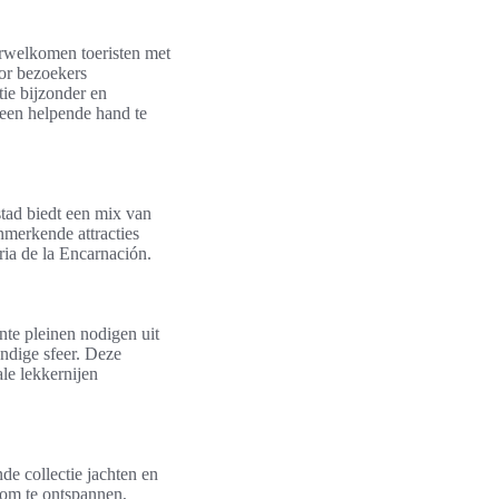
rwelkomen toeristen met
or bezoekers
tie bijzonder en
n een helpende hand te
stad biedt een mix van
nmerkende attracties
ia de la Encarnación.
nte pleinen nodigen uit
ndige sfeer. Deze
ale lekkernijen
e collectie jachten en
 om te ontspannen,