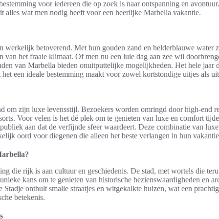
n bestemming voor iedereen die op zoek is naar ontspanning en avontuur.
dt alles wat men nodig heeft voor een heerlijke Marbella vakantie.
jn werkelijk betoverend. Met hun gouden zand en helderblauwe water zi
n van het fraaie klimaat. Of men nu een luie dag aan zee wil doorbrenge
den van Marbella bieden onuitputtelijke mogelijkheden. Het hele jaar 
 het een ideale bestemming maakt voor zowel kortstondige uitjes als ui
d om zijn luxe levensstijl. Bezoekers worden omringd door high-end re
orts. Voor velen is het dé plek om te genieten van luxe en comfort tijde
 publiek aan dat de verfijnde sfeer waardeert. Deze combinatie van lu
kelijk oord voor diegenen die alleen het beste verlangen in hun vakantie
arbella?
ng die rijk is aan cultuur en geschiedenis. De stad, met wortels die te
n unieke kans om te genieten van historische bezienswaardigheden en ar
Stadje onthult smalle straatjes en witgekalkte huizen, wat een prachtig
ische betekenis.
s