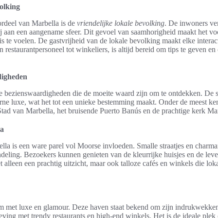
volking
ordeel van Marbella is de
vriendelijke lokale bevolking
. De inwoners ve
j aan een aangename sfeer. Dit gevoel van saamhorigheid maakt het vo
s te voelen. De gastvrijheid van de lokale bevolking maakt elke interac
restaurantpersoneel tot winkeliers, is altijd bereid om tips te geven e
digheden
oze bezienswaardigheden die de moeite waard zijn om te ontdekken. De 
erne luxe, wat het tot een unieke bestemming maakt. Onder de meest ke
tad van Marbella, het bruisende Puerto Banús en de prachtige kerk Mar
la
a is een ware parel vol Moorse invloeden. Smalle straatjes en charma
eling. Bezoekers kunnen genieten van de kleurrijke huisjes en de leve
et alleen een prachtig uitzicht, maar ook talloze cafés en winkels die lok
m met luxe en glamour. Deze haven staat bekend om zijn indrukwekkend
ving met trendy restaurants en high-end winkels. Het is de ideale plek