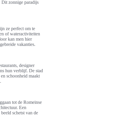
 Dit zonnige paradijs
jn ze perfect om te
n of wateractiviteiten
door kan men hier
tgebreide vakanties.
staurants, designer
ns hun verblijf. De stad
xe en schoonheid maakt
.
ruggaan tot de Romeinse
chitectuur. Een
 beeld schetst van de