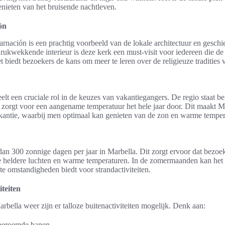
enieten van het bruisende nachtleven.
ón
rnación is een prachtig voorbeeld van de lokale architectuur en geschi
rukwekkende interieur is deze kerk een must-visit voor iedereen die de
 biedt bezoekers de kans om meer te leren over de religieuze tradities 
elt een cruciale rol in de keuzes van vakantiegangers. De regio staat b
 zorgt voor een aangename temperatuur het hele jaar door. Dit maakt M
kantie, waarbij men optimaal kan genieten van de zon en warme temper
an 300 zonnige dagen per jaar in Marbella. Dit zorgt ervoor dat bezoek
e heldere luchten en warme temperaturen. In de zomermaanden kan het
te omstandigheden biedt voor strandactiviteiten.
iteiten
bella weer zijn er talloze buitenactiviteiten mogelijk. Denk aan:
beroemde banen