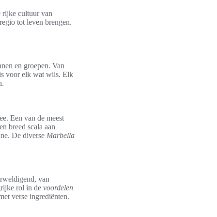
 rijke cultuur van
egio tot leven brengen.
zinnen en groepen. Van
is voor elk wat wils. Elk
n.
mee. Een van de meest
en breed scala aan
sine. De diverse
Marbella
erweldigend, van
rijke rol in de
voordelen
met verse ingrediënten.