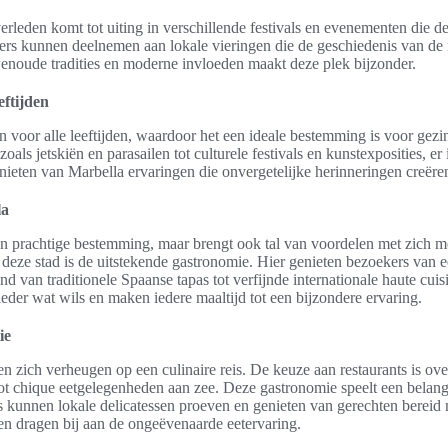
erleden komt tot uiting in verschillende festivals en evenementen die de
rs kunnen deelnemen aan lokale vieringen die de geschiedenis van de r
noude tradities en moderne invloeden maakt deze plek bijzonder.
eftijden
ten voor alle leeftijden, waardoor het een ideale bestemming is voor ge
als jetskiën en parasailen tot culturele festivals en kunstexposities, er 
enieten van Marbella ervaringen die onvergetelijke herinneringen creëre
la
een prachtige bestemming, maar brengt ook tal van voordelen met zich 
deze stad is de uitstekende gastronomie. Hier genieten bezoekers van e
nd van traditionele Spaanse tapas tot verfijnde internationale haute cui
eder wat wils en maken iedere maaltijd tot een bijzondere ervaring.
ie
n zich verheugen op een culinaire reis. De keuze aan restaurants is ov
 tot chique eetgelegenheden aan zee. Deze gastronomie speelt een belang
 kunnen lokale delicatessen proeven en genieten van gerechten bereid 
en dragen bij aan de ongeëvenaarde eetervaring.