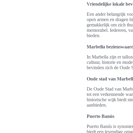
Vriendelijke lokale be
Een ander belangrijk vo
open armen en dragen bi
gemakkelijk om zich thui
memorabel. Iedereen, van 
bieden.
Marbella bezienswaar
In Marbella zijn er tall
cultuur, historie en mod
bevinden zich de Oude S
Oude stad van Marbel
De Oude Stad van Marbell
tot een verkennende wand
historische wijk biedt ni
aanbieden.
Puerto Banús
Puerto Banús is synonie
biedt een levendige omge