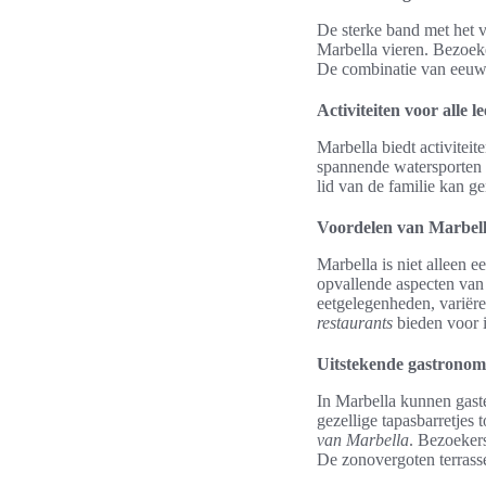
De sterke band met het v
Marbella vieren. Bezoeke
De combinatie van eeuwe
Activiteiten voor alle le
Marbella biedt activitei
spannende watersporten zo
lid van de familie kan g
Voordelen van Marbel
Marbella is niet alleen 
opvallende aspecten van 
eetgelegenheden, variëre
restaurants
bieden voor i
Uitstekende gastronom
In Marbella kunnen gaste
gezellige tapasbarretjes
van Marbella
. Bezoekers
De zonovergoten terrass