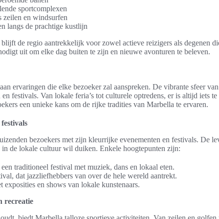
llende sportcomplexen
s zeilen en windsurfen
n langs de prachtige kustlijn
lijft de regio aantrekkelijk voor zowel actieve reizigers als degenen 
odigt uit om elke dag buiten te zijn en nieuwe avonturen te beleven.
 aan ervaringen die elke bezoeker zal aanspreken. De vibrante sfeer van
n festivals. Van lokale feria’s tot culturele optredens, er is altijd iets t
ers een unieke kans om de rijke tradities van Marbella te ervaren.
estivals
 duizenden bezoekers met zijn kleurrijke evenementen en festivals. De le
e in de lokale cultuur wil duiken. Enkele hoogtepunten zijn:
 een traditioneel festival met muziek, dans en lokaal eten.
ival, dat jazzliefhebbers van over de hele wereld aantrekt.
t exposities en shows van lokale kunstenaars.
n recreatie
udt, biedt Marbella talloze sportieve activiteiten. Van zeilen en golfen