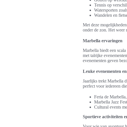
Tennis op verschi
Watersporten zoal
Wandelen en fietse
Met deze mogelijkheden b
onder de zon. Het weer n
Marbella ervaringen
Marbella biedt een scala
met talrijke evenementen e
evenementen geven bezoek
Leuke evenementen en f
Jaarlijks trekt Marbella
perfect voor iedereen di
Feria de Marbella,
Marbella Jazz Fest
Cultural events me
Sportieve activiteiten e
Voor wie van avontuur ho