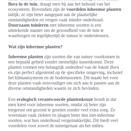
flora in de tuin
, draagt men bij aan het behoud van het
ecosysteem. Bovendien zijn de
voordelen inheemse planten
talrijk; ze zijn beter aangepast aan de plaatselijke
omstandigheden en vergen vaak minder onderhoud.
Duurzaam tuinieren
met inheemse soorten is een
uitstekende manier om de gezondheid van de tuin te
waarborgen en tegelijkertijd de natuur te ondersteunen.
Wat zijn inheemse planten?
Inheemse planten
zijn soorten die van nature voorkomen in
een bepaald gebied zonder menselijke tussenkomst. Deze
planten vormen een belangrijk onderdeel van de
lokale flora
en zijn perfect afgestemd op de specifieke omgeving, inclusief
het klimaatsysteem en de bodemsoorten. Dit maakt het voor
deze planten vaak eenvoudiger om zich aan te passen aan de
diverse omstandigheden waarin ze zich bevinden.
Een
ecologisch verantwoorde plantenkeuze
houdt in dat
men kiest voor inheemse soorten, omdat zij beter zijn
toegerust om gezond te groeien zonder veel extra zorg. Ze
weerstaan vaak ziekten en plagen beter dan niet-inheemse
soorten, wat hun onderhoud vergemakkelijkt. Dit biedt veel
voordelen voor zowel de tuineigenaar als het milieu.