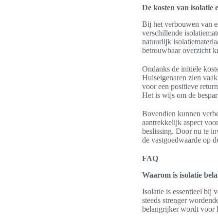
De kosten van isolatie 
Bij het verbouwen van ee
verschillende isolatiema
natuurlijk isolatiemateri
betrouwbaar overzicht kri
Ondanks de initiële kost
Huiseigenaren zien vaak 
voor een positieve return
Het is wijs om de bespari
Bovendien kunnen verbet
aantrekkelijk aspect voo
beslissing. Door nu te i
de vastgoedwaarde op de
FAQ
Waarom is isolatie bel
Isolatie is essentieel b
steeds strenger wordend
belangrijker wordt voor 