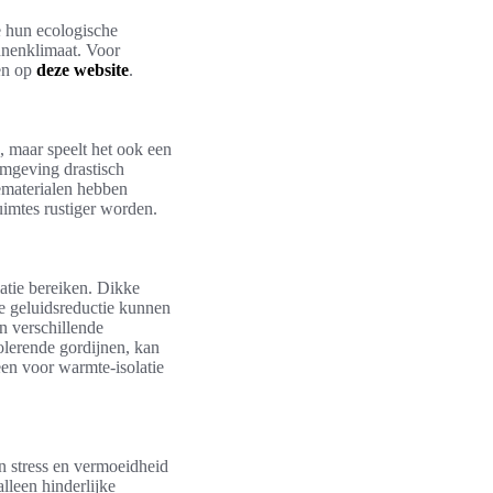
e hun ecologische
innenklimaat. Voor
ken op
deze website
.
, maar speelt het ook een
 omgeving drastisch
iematerialen hebben
uimtes rustiger worden.
atie bereiken. Dikke
le geluidsreductie kunnen
n verschillende
olerende gordijnen, kan
lleen voor warmte-isolatie
an stress en vermoeidheid
alleen hinderlijke