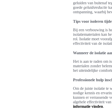
geluiden van buitenaf te
goede
geluidsreductie
ka
ontspanning, waarbij be
Tips voor isoleren tij
Bij een verbouwing is he
isolatiematerialen kan he
rol. Isolatie moet voor
effectiviteit van de iso
Wanneer de isolatie aa
Het is aan te raden om i
materialen zonder belemm
het uiteindelijke comfor
Professionele hulp ins
Om de juiste isolatie te
nodige kennis en ervarin
kunnen er verrassende 
algehele effectiviteit v
informatie vinden
.