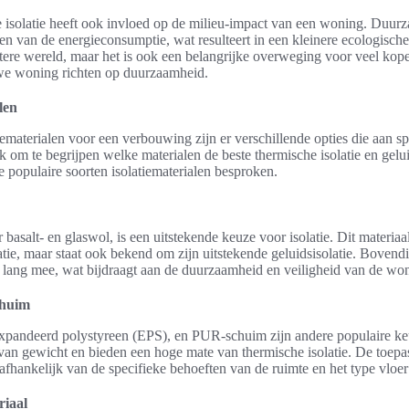
e isolatie heeft ook invloed op de milieu-impact van een woning. Duur
gen van de energieconsumptie, wat resulteert in een kleinere ecologische
betere wereld, maar het is ook een belangrijke overweging voor veel kope
we woning richten op duurzaamheid.
len
tiematerialen voor een verbouwing zijn er verschillende opties die aan s
k om te begrijpen welke materialen de beste thermische isolatie en gelui
populaire soorten isolatiematerialen besproken.
asalt- en glaswol, is een uitstekende keuze voor isolatie. Dit materiaal
atie, maar staat ook bekend om zijn uitstekende geluidsisolatie. Bovend
 lang mee, wat bijdraagt aan de duurzaamheid en veiligheid van de wo
chuim
xpandeerd polystyreen (EPS), en PUR-schuim zijn andere populaire k
 van gewicht en bieden een hoge mate van thermische isolatie. De toep
 afhankelijk van de specifieke behoeften van de ruimte en het type vloe
riaal