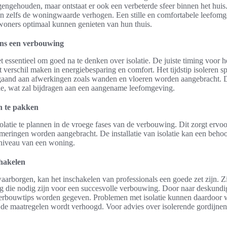
gengehouden, maar ontstaat er ook een verbeterde sfeer binnen het huis.
n zelfs de woningwaarde verhogen. Een stille en comfortabele leefomg
woners optimaal kunnen genieten van hun thuis.
dens een verbouwing
t essentieel om goed na te denken over isolatie. De juiste timing voor 
t verschil maken in energiebesparing en comfort. Het tijdstip isoleren spe
afgaand aan afwerkingen zoals wanden en vloeren worden aangebracht. D
latie, wat zal bijdragen aan een aangename leefomgeving.
n te pakken
solatie te plannen in de vroege fases van de verbouwing. Dit zorgt ervo
eringen worden aangebracht. De installatie van isolatie kan een beho
tniveau van een woning.
chakelen
 waarborgen, kan het inschakelen van professionals een goede zet zijn. Z
g die nodig zijn voor een succesvolle verbouwing. Door naar deskundig 
verbouwtips worden gegeven. Problemen met isolatie kunnen daardoor
an de maatregelen wordt verhoogd. Voor advies over isolerende gordijn