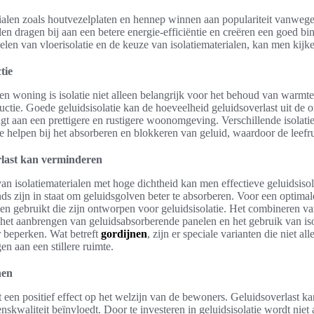
rialen zoals houtvezelplaten en hennep winnen aan populariteit vanweg
en dragen bij aan een betere energie-efficiëntie en creëren een goed b
elen van vloerisolatie en de keuze van isolatiematerialen, kan men kij
tie
n woning is isolatie niet alleen belangrijk voor het behoud van warmte
ductie. Goede geluidsisolatie kan de hoeveelheid geluidsoverlast uit de
gt aan een prettigere en rustigere woonomgeving. Verschillende isolat
 helpen bij het absorberen en blokkeren van geluid, waardoor de leefr
erlast kan verminderen
n isolatiematerialen met hoge dichtheid kan men effectieve geluidsisol
ds zijn in staat om geluidsgolven beter te absorberen. Voor een optima
en gebruikt die zijn ontworpen voor geluidsisolatie. Het combineren va
s het aanbrengen van geluidsabsorberende panelen en het gebruik van is
r beperken. Wat betreft
gordijnen
, zijn er speciale varianten die niet a
n aan een stillere ruimte.
nen
 een positief effect op het welzijn van de bewoners. Geluidsoverlast k
skwaliteit beïnvloedt. Door te investeren in geluidsisolatie wordt niet 