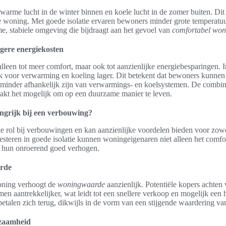
 warme lucht in de winter binnen en koele lucht in de zomer buiten. Dit
de woning. Met goede isolatie ervaren bewoners minder grote temperat
me, stabiele omgeving die bijdraagt aan het gevoel van
comfortabel wo
gere energiekosten
 alleen tot meer comfort, maar ook tot aanzienlijke energiebesparingen. 
 voor verwarming en koeling lager. Dit betekent dat bewoners kunnen 
 minder afhankelijk zijn van verwarmings- en koelsystemen. De combi
akt het mogelijk om op een duurzame manier te leven.
angrijk bij een verbouwing?
iale rol bij verbouwingen en kan aanzienlijke voordelen bieden voor zowe
esteren in goede isolatie kunnen woningeigenaren niet alleen het comfor
 hun onroerend goed verhogen.
rde
oning verhoogt de
woningwaarde
aanzienlijk. Potentiële kopers achte
n aantrekkelijker, wat leidt tot een snellere verkoop en mogelijk een 
 betalen zich terug, dikwijls in de vorm van een stijgende waardering va
rzaamheid