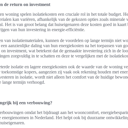
en de return on investment
n woning spelen isolatiekosten een cruciale rol in het totale budget. H
terialen kan variëren, afhankelijk van de gekozen opties zoals minerale
aal. Het is van groot belang dat huiseigenaren deze kosten goed in kaart
jgen van hun investering in energie-efficiëntie.
en van isolatiematerialen, kunnen de voordelen op lange termijn niet w
een aanzienlijke daling van hun energiekosten na het toepassen van goed
 on investment, wat betekent dat de gemaakte investering zich in de loop
ngen zorgvuldig in te schatten en deze te vergelijken met de isolatiekos
erde isolatie en lagere energiekosten ook de waarde van de woning ve
r toekomstige kopers, aangezien zij vaak ook rekening houden met ener
nvesteren in isolatie, wordt niet alleen het comfort van de huidige bewo
 lange termijn verhoogd.
angrijk bij een verbouwing?
ij verbouwingen omdat het bijdraagt aan het wooncomfort, energiebespar
e energienormen in Nederland. Het helpt ook bij duurzame ontwikkeling
huiseigenaren.