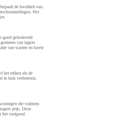
 bepaalt de kwaliteit van
uurschommelingen. Het
nen
.
In goed geïsoleerde
genieten van lagere
natie van warme en koele
l het milieu als de
t in huis verbeteren,
n woningen die voldoen
hogere prijs. Deze
n het
vastgoed
.