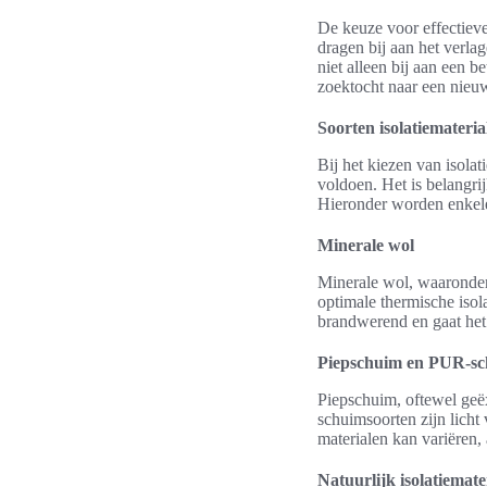
De keuze voor effectiev
dragen bij aan het verla
niet alleen bij aan een 
zoektocht naar een nieu
Soorten isolatiemateria
Bij het kiezen van isola
voldoen. Het is belangrij
Hieronder worden enkele 
Minerale wol
Minerale wol, waaronder b
optimale thermische isol
brandwerend en gaat het
Piepschuim en PUR-s
Piepschuim, oftewel geë
schuimsoorten zijn licht
materialen kan variëren,
Natuurlijk isolatiemate