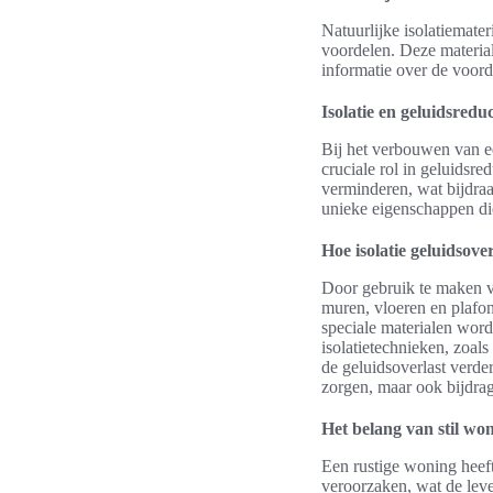
Natuurlijke isolatiemate
voordelen. Deze material
informatie over de voord
Isolatie en geluidsreduc
Bij het verbouwen van ee
cruciale rol in geluidsre
verminderen, wat bijdraa
unieke eigenschappen die
Hoe isolatie geluidsov
Door gebruik te maken va
muren, vloeren en plafon
speciale materialen word
isolatietechnieken, zoal
de geluidsoverlast verde
zorgen, maar ook bijdrage
Het belang van stil wo
Een rustige woning heeft
veroorzaken, wat de leven