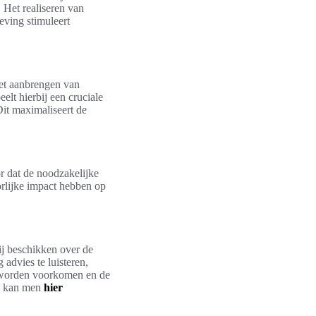
 Het realiseren van
eving stimuleert
het aanbrengen van
elt hierbij een cruciale
it maximaliseert de
or dat de noodzakelijke
orlijke impact hebben op
ij beschikken over de
advies te luisteren,
 worden voorkomen en de
en kan men
hier