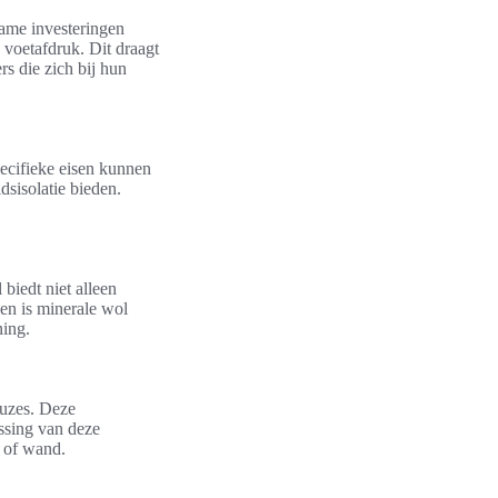
zame investeringen
 voetafdruk. Dit draagt
rs die zich bij hun
pecifieke eisen kunnen
dsisolatie bieden.
 biedt niet alleen
ien is minerale wol
ning.
euzes. Deze
assing van deze
r of wand.