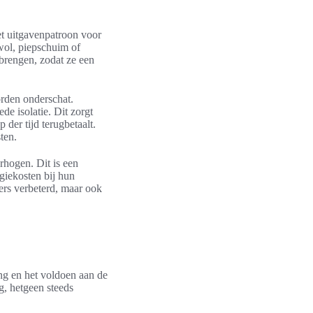
et uitgavenpatroon voor
 wol, piepschuim of
 brengen, zodat ze een
orden onderschat.
e isolatie. Dit zorgt
 der tijd terugbetaalt.
ten.
rhogen. Dit is een
giekosten bij hun
ners verbeterd, maar ook
ing en het voldoen aan de
, hetgeen steeds