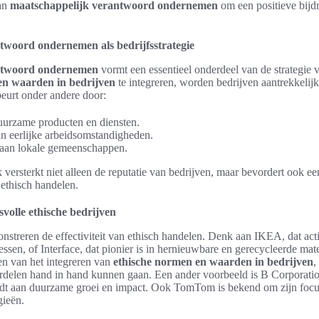
an
maatschappelijk verantwoord ondernemen
om een positieve bijd
twoord ondernemen als bedrijfsstrategie
ntwoord ondernemen
vormt een essentieel onderdeel van de strategie v
en waarden in bedrijven
te integreren, worden bedrijven aantrekkelij
beurt onder andere door:
uurzame producten en diensten.
n eerlijke arbeidsomstandigheden.
 aan lokale gemeenschappen.
 versterkt niet alleen de reputatie van bedrijven, maar bevordert ook ee
ethisch handelen.
volle ethische bedrijven
nstreren de effectiviteit van ethisch handelen. Denk aan IKEA, dat ac
ssen, of Interface, dat pionier is in hernieuwbare en gerecycleerde mat
en van het integreren van
ethische normen en waarden in bedrijven
,
rdelen hand in hand kunnen gaan. Een ander voorbeeld is B Corporati
ijdt aan duurzame groei en impact. Ook TomTom is bekend om zijn focus
gieën.