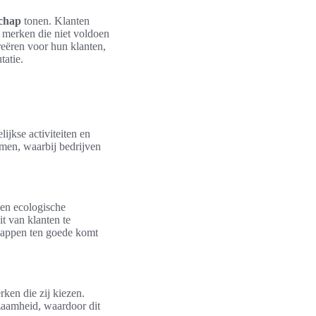
schap
tonen. Klanten
n merken die niet voldoen
reëren voor hun klanten,
tatie.
ijkse activiteiten en
men, waarbij bedrijven
 en ecologische
it van klanten te
happen ten goede komt
rken die zij kiezen.
zaamheid, waardoor dit