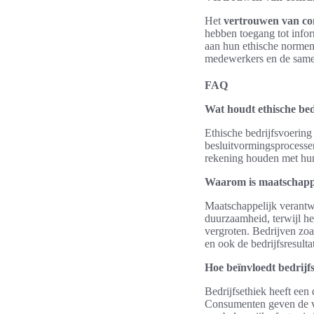
Het
vertrouwen van c
hebben toegang tot infor
aan hun ethische normen.
medewerkers en de samenl
FAQ
Wat houdt ethische bed
Ethische bedrijfsvoering
besluitvormingsprocesse
rekening houden met hun
Waarom is maatschapp
Maatschappelijk verantw
duurzaamheid, terwijl het
vergroten. Bedrijven zo
en ook de bedrijfsresulta
Hoe beïnvloedt bedrijf
Bedrijfsethiek heeft een
Consumenten geven de vo