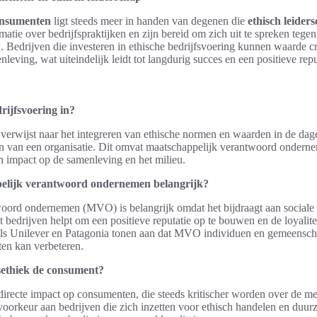
onsumenten
ligt steeds meer in handen van degenen die
ethisch leider
matie over bedrijfspraktijken en zijn bereid om zich uit te spreken tege
 Bedrijven die investeren in ethische bedrijfsvoering kunnen waarde c
eving, wat uiteindelijk leidt tot langdurig succes en een positieve repu
rijfsvoering in?
 verwijst naar het integreren van ethische normen en waarden in de dagel
n van een organisatie. Dit omvat maatschappelijk verantwoord onderne
 impact op de samenleving en het milieu.
elijk verantwoord ondernemen belangrijk?
oord ondernemen (MVO) is belangrijk omdat het bijdraagt aan sociale
 bedrijven helpt om een positieve reputatie op te bouwen en de loyalite
als Unilever en Patagonia tonen aan dat MVO individuen en gemeensc
ten kan verbeteren.
sethiek de consument?
 directe impact op consumenten, die steeds kritischer worden over de me
orkeur aan bedrijven die zich inzetten voor ethisch handelen en duur