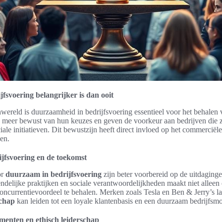
fsvoering belangrijker is dan ooit
ereld is duurzaamheid in bedrijfsvoering essentieel voor het behalen 
 meer bewust van hun keuzes en geven de voorkeur aan bedrijven die z
iale initiatieven. Dit bewustzijn heeft direct invloed op het commerciël
en.
jfsvoering en de toekomst
or
duurzaam in bedrijfsvoering
zijn beter voorbereid op de uitdaging
ndelijke praktijken en sociale verantwoordelijkheden maakt niet alleen e
ncurrentievoordeel te behalen. Merken zoals Tesla en Ben & Jerry’s la
schap
kan leiden tot een loyale klantenbasis en een duurzaam bedrijfsmo
enten en ethisch leiderschap