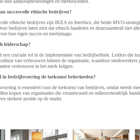
 in hun aankoopbeslissingen en merkloyaliteit.
an succesvolle ethische bedrijven?
olle ethische bedrijven zijn IKEA en Interface, die beide MVO-strateg
Deze bedrijven laten zien dat ethisch handelen en duurzaamheid niet all
voor hun eigen succes en merkimago.
ch leiderschap?
t een cruciale rol in de implementatie van bedrijfsethiek. Leiders die tra
 cultuur van vertrouwen binnen de organisatie, waardoor medewerkers 
lanten vertrouwen in het merk krijgen.
in bedrijfsvoering de toekomst beïnvloeden?
svoering is essentieel voor de toekomst van bedrijven, omdat steeds m
llen kopen van organisaties die verantwoord en milieuvriendelijk handel
en sterkere positie op de markt.