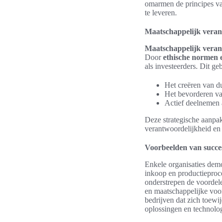
omarmen de principes v
te leveren.
Maatschappelijk veran
Maatschappelijk vera
Door
ethische normen 
als investeerders. Dit ge
Het creëren van d
Het bevorderen va
Actief deelnemen
Deze strategische aanpak
verantwoordelijkheid en 
Voorbeelden van succes
Enkele organisaties demo
inkoop en productieproce
onderstrepen de voordel
en maatschappelijke voo
bedrijven dat zich toew
oplossingen en technolo