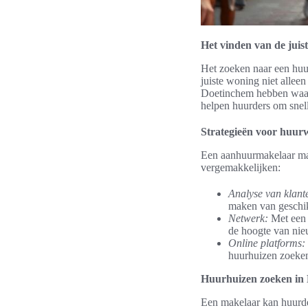
Het vinden van de jui
Het zoeken naar een huu
juiste woning niet allee
Doetinchem hebben waard
helpen huurders om snell
Strategieën voor huur
Een aanhuurmakelaar maa
vergemakkelijken:
Analyse van klant
maken van geschi
Netwerk:
Met een u
de hoogte van ni
Online platforms:
huurhuizen zoeken
Huurhuizen zoeken in
Een makelaar kan huurde