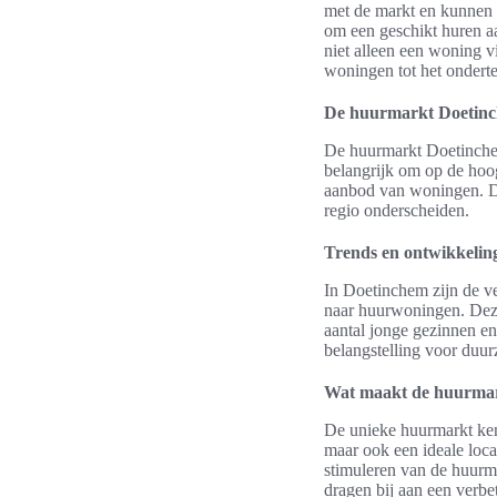
met de markt en kunnen 
om een geschikt huren a
niet alleen een woning v
woningen tot het ondert
De huurmarkt Doetinc
De huurmarkt Doetinchem
belangrijk om op de hoog
aanbod van woningen. De
regio onderscheiden.
Trends en ontwikkelin
In Doetinchem zijn de ve
naar huurwoningen. Deze
aantal jonge gezinnen en
belangstelling voor duu
Wat maakt de huurmar
De unieke huurmarkt ken
maar ook een ideale locat
stimuleren van de huurm
dragen bij aan een verbe