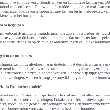
inzicht geven in de verschillende wijken en hun unieke kenmerken. Di
anbod te identificeren. Huurwoning bemiddeling door een makelaar zor
inden, maar ook de juiste ondersteuning krijgen bij het hele proces, van
ekenen van het huurcontract.
hem begrijpen
 vertoont dynamische veranderingen die zowel huurbieders als huurde
te te zijn van de laatste trends huurmarkt, zodat men beter kan inspele
ze sectie richt zich op de huidige ontwikkelingen en unieke huurmar
gen in de huurmarkt
rhuurprijzen in de afgelopen jaren gestegen, wat deels te wijten is aa
 trend in de huurmarkt wordt versterkt door demografische verschuivi
 alleenstaanden die zich in de stad vestigen. Behalve prijsstijgingen z
rzame woningen, wat een belangrijke ontwikkeling is binnen de huurma
kt in Doetinchem uniek?
merken van Doetinchem zijn divers. De stad biedt niet alleen een bree
ie met uitstekende voorzieningen. Lokale overheidsinitiatieven spelen e
arkt, vooral op het gebied van woningverbetering en duurzaamheidsproj
terde huurervaring voor zowel nieuwe als bestaande huurders.