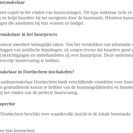
huurmakelaar
en expert in het vinden van huurwoningen. Dit type makelaar richt zic
en helpt huurders bij het navigeren door de huurmarkt. Hierdoor kunne
gen die aansluiten bij hun wensen en budget.
rmakelaar in het huurproces
mvat meerdere belangrijke taken. Van het verstrekken van informatie o
itleggen van juridische bepalingen, zij zorgen ervoor dat huurders goed 
j bezichtigingen en onderhandelen zij over huurprijzen. Deze onderste
essvrije huurervaring te hebben.
kelaar in Doetinchem inschakelen?
 aanhuurmakelaar Doetinchem biedt verschillende voordelen voor huurd
 om gedetailleerde kennis te hebben van de huurmogelijkheden en buurte
ij het vinden van de perfecte huurwoning.
xpertise
Doetinchem beschikt over waardevolle inzicht in de lokale huurmarkt. 
n en hun kenmerken