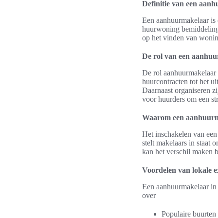
Definitie van een aan
Een aanhuurmakelaar is e
huurwoning bemiddeling 
op het vinden van wonin
De rol van een aanhuu
De rol aanhuurmakelaar o
huurcontracten tot het u
Daarnaast organiseren zi
voor huurders om een str
Waarom een aanhuurma
Het inschakelen van een
stelt makelaars in staat
kan het verschil maken b
Voordelen van lokale e
Een aanhuurmakelaar in 
over
Populaire buurte