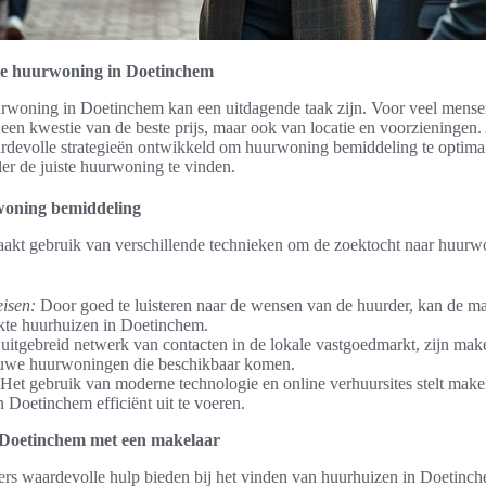
ste huurwoning in Doetinchem
rwoning in Doetinchem kan een uitdagende taak zijn. Voor veel mensen
n een kwestie van de beste prijs, maar ook van locatie en voorzieninge
evolle strategieën ontwikkeld om huurwoning bemiddeling te optimali
er de juiste huurwoning te vinden.
woning bemiddeling
kt gebruik van verschillende technieken om de zoektocht naar huurw
eisen:
Door goed te luisteren naar de wensen van de huurder, kan de mak
kte huurhuizen in Doetinchem.
itgebreid netwerk van contacten in de lokale vastgoedmarkt, zijn make
euwe huurwoningen die beschikbaar komen.
Het gebruik van moderne technologie en online verhuursites stelt makel
 Doetinchem efficiënt uit te voeren.
 Doetinchem met een makelaar
rs waardevolle hulp bieden bij het vinden van huurhuizen in Doetinc