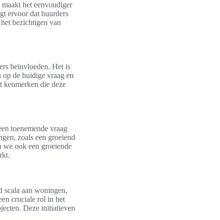
t maakt het eenvoudiger
gt ervoor dat huurders
 het bezichtigen van
rs beïnvloeden. Het is
n op de huidige vraag en
kt kenmerken die deze
n een toenemende vraag
ngen, zoals een groeiend
ien we ook een groeiende
rkt.
d scala aan woningen,
en cruciale rol in het
ecten. Deze initiatieven