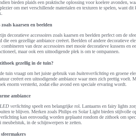
dien bieden plaids een praktische oplossing voor koelere avonden, wa
plezier om met verschillende materialen en texturen te spelen, want dit 
k.
s zoals kaarsen en beelden
zijn decoratieve accessoires zoals kaarsen en beelden perfect om de sfee
 die een gezellige ambiance creëert. Beelden of andere decoratieve e
t combineren van deze accessoires met mooie decoratieve kussens en ee
unctioneel, maar ook een uitnodigende plek is om te ontspannen.
thoek gezellig in de tuin?
 de tuin vraagt om het juiste gebruik van
buitenverlichting
en groene ele
natuur creëert een uitnodigende ambiance waar men zich prettig voelt. Me
hoek enorm versterkt, zodat elke avond een speciale ervaring wordt.
warme ambiance
LED verlichting
speelt een belangrijke rol. Lantaarns en fairy lights z
uiten te blijven. Merken zoals Philips en Solar Light bieden stijlvolle 
verlichting kan eenvoudig worden geplaatst rondom de zithoek om speci
 meubelstuk, in de schijnwerpers te zetten.
 sfeermakers