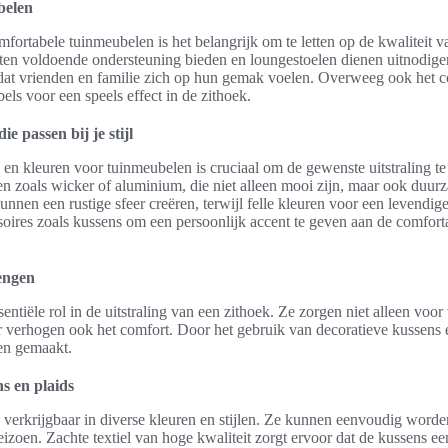
belen
mfortabele tuinmeubelen is het belangrijk om te letten op de kwaliteit v
n voldoende ondersteuning bieden en loungestoelen dienen uitnodigen
r dat vrienden en familie zich op hun gemak voelen. Overweeg ook het
els voor een speels effect in de zithoek.
e passen bij je stijl
en kleuren voor tuinmeubelen is cruciaal om de gewenste uitstraling te
n zoals wicker of aluminium, die niet alleen mooi zijn, maar ook duurz
kunnen een rustige sfeer creëren, terwijl felle kleuren voor een levendige
oires zoals kussens om een persoonlijk accent te geven aan de comfort
rengen
entiële rol in de uitstraling van een zithoek. Ze zorgen niet alleen voor
 verhogen ook het comfort. Door het gebruik van decoratieve kussens e
en gemaakt.
s en plaids
 verkrijgbaar in diverse kleuren en stijlen. Ze kunnen eenvoudig worde
eizoen. Zachte textiel van hoge kwaliteit zorgt ervoor dat de kussens e