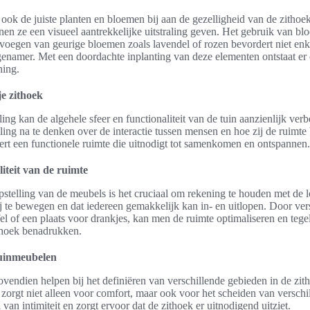
 ook de juiste planten en bloemen bij aan de gezelligheid van de zitho
nen ze een visueel aantrekkelijke uitstraling geven. Het gebruik van bl
voegen van geurige bloemen zoals lavendel of rozen bevordert niet enk
genamer. Met een doordachte inplanting van deze elementen ontstaat er
ning.
je zithoek
ng kan de algehele sfeer en functionaliteit van de tuin aanzienlijk verb
ling na te denken over de interactie tussen mensen en hoe zij de ruimt
ert een functionele ruimte die uitnodigt tot samenkomen en ontspannen.
liteit van de ruimte
pstelling van de meubels is het cruciaal om rekening te houden met de 
 te bewegen en dat iedereen gemakkelijk kan in- en uitlopen. Door ver
fel of een plaats voor drankjes, kan men de ruimte optimaliseren en tegel
ithoek benadrukken.
tuinmeubelen
endien helpen bij het definiëren van verschillende gebieden in de zit
s zorgt niet alleen voor comfort, maar ook voor het scheiden van verschi
 van intimiteit en zorgt ervoor dat de zithoek er uitnodigend uitziet.