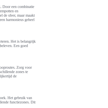
ek. Door een combinatie
oempotten en
el de sfeer, maar maakt
 een harmonieus geheel
eteren. Het is belangrijk
e beleven. Een goed
looproutes. Zorg voor
schillende zones te
ijkertijd de
hoek. Het gebruik van
llende functiezones. Dit