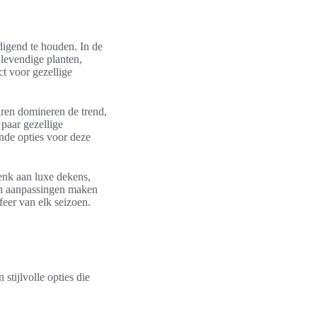
digend te houden. In de
 levendige planten,
ct voor gezellige
uren domineren de trend,
 paar gezellige
nde opties voor deze
enk aan luxe dekens,
uin aanpassingen maken
feer van elk seizoen.
tijlvolle opties die