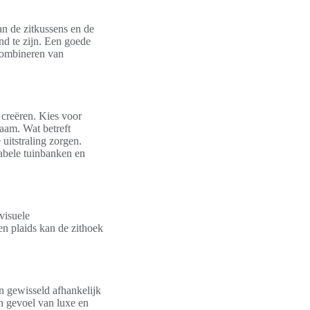
an de zitkussens en de
d te zijn. Een goede
 combineren van
 creëren. Kies voor
aam. Wat betreft
 uitstraling zorgen.
abele tuinbanken en
 visuele
n plaids kan de zithoek
n gewisseld afhankelijk
en gevoel van luxe en