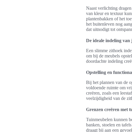
Naast verlichting dragen
van kleur en textuur kun
plantenbakken of het toe
het buitenleven nog aan
dat uitnodigt tot ontspan
De ideale indeling van 
Een slimme zithoek indeli
om bij de meubels opstel
doordachte indeling creë
Opstelling en functiona
Bij het plannen van de o
voldoende ruimte om vrij
creëren, zoals een leesta
veelzijdigheid van de z
Grenzen creëren met 
Tuinmeubelen kunnen bov
banken, stoelen en tafel
draagt bij aan een gevoel