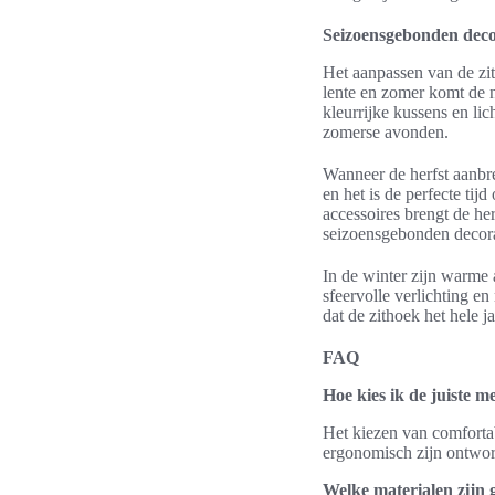
Seizoensgebonden deco
Het aanpassen van de zit
lente en zomer komt de na
kleurrijke kussens en lic
zomerse avonden.
Wanneer de herfst aanbre
en het is de perfecte ti
accessoires brengt de h
seizoensgebonden decorat
In de winter zijn warme 
sfeervolle verlichting 
dat de zithoek het hele j
FAQ
Hoe kies ik de juiste m
Het kiezen van comfortab
ergonomisch zijn ontwor
Welke materialen zijn 