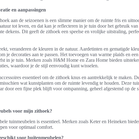
ratie en aanpassingen
hoek aan de seizoenen is een slimme manier om de ruimte fris en uitno
tuur tot leven, en dat kan je reflecteren in je tuin door het gebruik van
hte dekens. Dit geeft de zithoek een speelse en vrolijke uitstraling, perfe
ekt, veranderen de kleuren in de natuur. Aardetinten en gematigde kle
jd om je decoraties aan te passen. Het toevoegen van warme plaids en een
erfst in je tuin. Merken zoals H&M Home en Zara Home bieden uitsteke
ies, waardoor je de stijl eenvoudig kunt wisselen.
accessoires essentieel om de zithoek knus en aantrekkelijk te maken. D
en misschien wat kunstplanten om de ruimte levendig te houden. Deze t
aar door een fijne plek blijft voor ontspanning, geheel afgestemd op de s
eubels voor mijn zithoek?
ele tuinmeubelen is essentieel. Merken zoals Keter en Heineken bieden s
pen voor optimaal comfort.
geschikt voor buitenmeubelen?