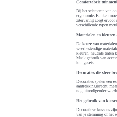
Comfortabele tuinmeu
Bij het selecteren van co
ergonomie. Banken moete
zitervaring zorgt ervoo
verschillende typen meub
Materialen en kleuren di
De keuze van materialen 
weerbestendige materiale
kleuren, neutrale tinten 
Maak gebruik van access
loungesets.
Decoraties die sfeer b
Decoraties spelen een ess
aantrekkingskracht, maar
nog uitnodigender word
Het gebruik van kussen
Decoratieve kussens zijn
van je stemming of het s