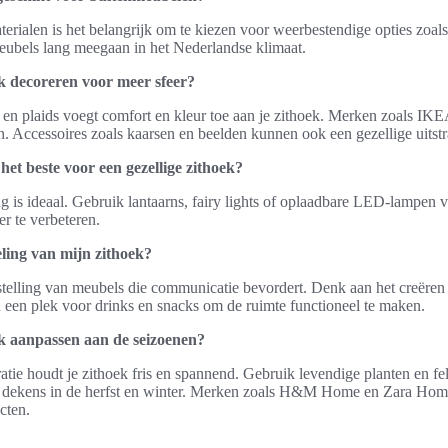
aterialen is het belangrijk om te kiezen voor weerbestendige opties zoal
meubels lang meegaan in het Nederlandse klimaat.
k decoreren voor meer sfeer?
en plaids voegt comfort en kleur toe aan je zithoek. Merken zoals IKE
. Accessoires zoals kaarsen en beelden kunnen ook een gezellige uitstr
 het beste voor een gezellige zithoek?
g is ideaal. Gebruik lantaarns, fairy lights of oplaadbare LED-lampen 
er te verbeteren.
ling van mijn zithoek?
telling van meubels die communicatie bevordert. Denk aan het creëren 
n een plek voor drinks en snacks om de ruimte functioneel te maken.
k aanpassen aan de seizoenen?
ie houdt je zithoek fris en spannend. Gebruik levendige planten en fel
e dekens in de herfst en winter. Merken zoals H&M Home en Zara Hom
cten.